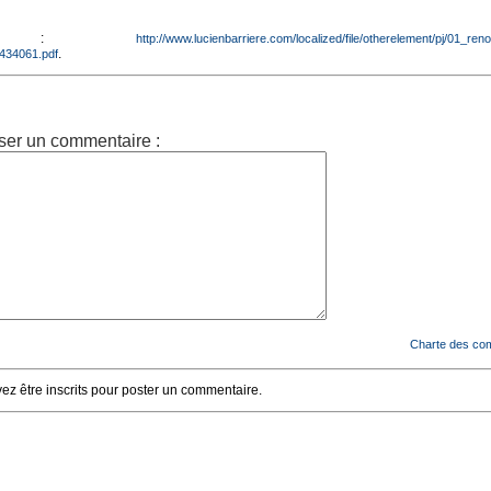
niqué :
http://www.lucienbarriere.com/localized/file/otherelement/pj/01_ren
.
434061.pdf
ser un commentaire :
Charte des co
z être inscrits pour poster un commentaire.