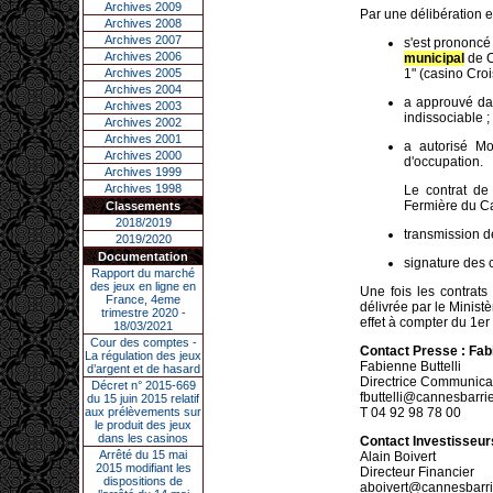
Archives 2009
Par une délibération e
Archives 2008
Archives 2007
s'est prononcé
Archives 2006
municipal
de C
Archives 2005
1" (casino Croi
Archives 2004
a approuvé dan
Archives 2003
indissociable ;
Archives 2002
Archives 2001
a autorisé Mo
Archives 2000
d'occupation.
Archives 1999
Archives 1998
Le contrat de 
Fermière du C
Classements
2018/2019
transmission de
2019/2020
Documentation
signature des c
Rapport du marché
des jeux en ligne en
Une fois les contrats 
France, 4eme
délivrée par le Ministè
trimestre 2020 -
effet à compter du 1e
18/03/2021
Cour des comptes -
Contact Presse : Fab
La régulation des jeux
Fabienne Buttelli
d’argent et de hasard
Directrice Communica
Décret n° 2015-669
fbuttelli@cannesbarri
du 15 juin 2015 relatif
aux prélèvements sur
T 04 92 98 78 00
le produit des jeux
dans les casinos
Contact Investisseurs
Arrêté du 15 mai
Alain Boivert
2015 modifiant les
Directeur Financier
dispositions de
aboivert@cannesbarr