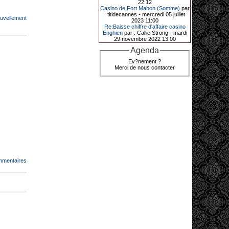
22:12
44 640 € grâce à la machine à
Casino de Fort Mahon (Somme)
par
sous « Jin Ji Bao Xi ».
: titidecannes - mercredi 05 juillet
ouvellement
2023 11:00
En ce début d’année 2026, le plus
Re:Baisse chiffre d'affaire casino
gros jackpot du « Kasino » de
Enghien
par : Callie Strong - mardi
Fréhel a été décroché. Samedi 10
29 novembre 2022 13:00
janvier en début de soirée,
l’heureuse gagnante, qui souhaite
Agenda
garder l’anonymat, a remporté plus
de 44 640 € sur la machine à sous «
Ev?nement ?
Jin Ji Bao Xi », installée en février
Merci de nous contacter
2025. La cliente, en vacances dans
la région, a misé 0,68 € avant de
remporter la somme. Un membre du
comité de direction, Flavie Jehan, lui
a remis le gain.
mmentaires