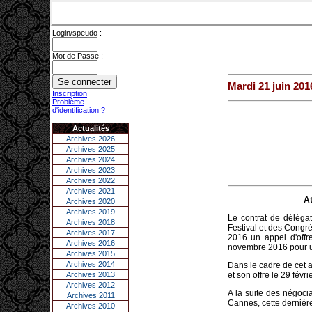
Login/speudo :
Mot de Passe :
Mardi 21 juin 201
Inscription
Problème
d'identification ?
Actualités
Archives 2026
Archives 2025
Archives 2024
Archives 2023
Archives 2022
Archives 2021
At
Archives 2020
Archives 2019
Le contrat de délégat
Archives 2018
Festival et des Congrè
Archives 2017
2016 un appel d'offr
Archives 2016
novembre 2016 pour un
Archives 2015
Archives 2014
Dans le cadre de cet a
Archives 2013
et son offre le 29 févri
Archives 2012
A la suite des négoci
Archives 2011
Cannes, cette dernièr
Archives 2010