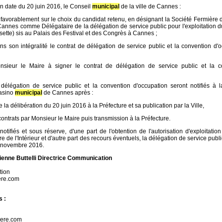
n date du 20 juin 2016, le Conseil
municipal
de la ville de Cannes :
 favorablement sur le choix du candidat retenu, en désignant la Société Fermière
annes comme Délégataire de la délégation de service public pour l'exploitation 
sette) sis au Palais des Festival et des Congrès à Cannes ;
s son intégralité le contrat de délégation de service public et la convention d'
nsieur le Maire à signer le contrat de délégation de service public et la c
délégation de service public et la convention d'occupation seront notifiés à l
asino
municipal
de Cannes après :
 la délibération du 20 juin 2016 à la Préfecture et sa publication par la Ville,
ontrats par Monsieur le Maire puis transmission à la Préfecture.
notifiés et sous réserve, d'une part de l'obtention de l'autorisation d'exploitatio
re de l'Intérieur et d'autre part des recours éventuels, la délégation de service publ
r novembre 2016.
ienne Buttelli Directrice Communication
tion
ere.com
 :
iere.com