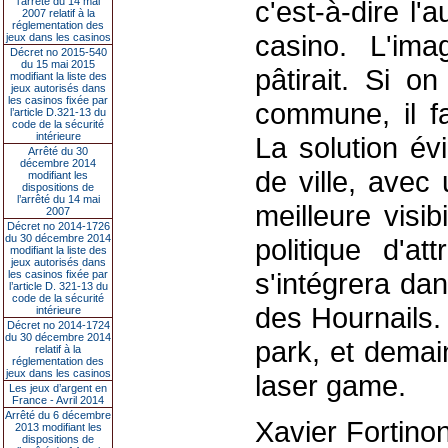
l’arrêté du 14 mai
c'est-à-dire l'a
2007 relatif à la
réglementation des
casino. L'ima
jeux dans les casinos
Décret no 2015-540
du 15 mai 2015
pâtirait. Si o
modifiant la liste des
jeux autorisés dans
les casinos fixée par
commune, il fa
l’article D.321-13 du
code de la sécurité
intérieure
La solution évi
Arrêté du 30
décembre 2014
de ville, avec
modifiant les
dispositions de
l’arrêté du 14 mai
meilleure visib
2007
Décret no 2014-1726
du 30 décembre 2014
politique d'at
modifiant la liste des
jeux autorisés dans
s'intégrera da
les casinos fixée par
l’article D. 321-13 du
code de la sécurité
des Hournails.
intérieure
Décret no 2014-1724
du 30 décembre 2014
park, et demai
relatif à la
réglementation des
jeux dans les casinos
laser game.
Les jeux d’argent en
France - Avril 2014
Arrêté du 6 décembre
Xavier Fortino
2013 modifiant les
dispositions de