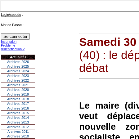
Login/speudo :
Mot de Passe :
Samedi 30 j
Inscription
Problème
d'identification ?
(40) : le dé
Actualités
Archives 2026
débat
Archives 2025
Archives 2024
Archives 2023
Archives 2022
Archives 2021
Archives 2020
Archives 2019
Archives 2018
Le maire (div
Archives 2017
Archives 2016
veut déplac
Archives 2015
Archives 2014
Archives 2013
nouvelle zon
Archives 2012
Archives 2011
socialiste, 
Archives 2010