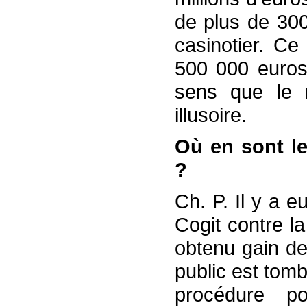
de plus de 300
casinotier. Ce
500 000 euros 
sens que le 
illusoire.
Où en sont le
?
Ch. P. Il y a e
Cogit contre la
obtenu gain de
public est tom
procédure po