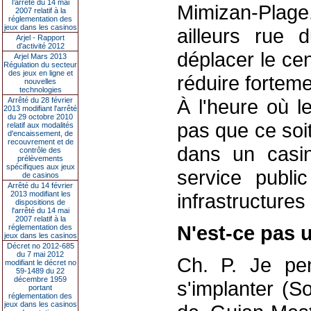
l’arrêté du 14 mai
Mimizan-Plage. 
2007 relatif à la
réglementation des
jeux dans les casinos
ailleurs rue 
Arjel - Rapport
d'activité 2012
déplacer le ce
Arjel Mars 2013
Régulation du secteur
des jeux en ligne et
réduire forteme
nouvelles
technologies
À l'heure où l
Arrêté du 28 février
2013 modifiant l'arrêté
du 29 octobre 2010
pas que ce soi
relatif aux modalités
d'encaissement, de
recouvrement et de
dans un casin
contrôle des
prélèvements
spécifiques aux jeux
service publi
de casinos
Arrêté du 14 février
2013 modifiant les
infrastructures s
dispositions de
l'arrêté du 14 mai
2007 relatif à la
N'est-ce pas 
réglementation des
jeux dans les casinos
Décret no 2012-685
du 7 mai 2012
Ch. P. Je pen
modifiant le décret no
59-1489 du 22
décembre 1959
s'implanter (S
portant
réglementation des
jeux dans les casinos