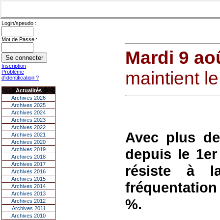
Login/speudo :
Mot de Passe :
Mardi 9 ao
Inscription
maintient l
Problème
d'identification ?
Actualités
Archives 2026
Archives 2025
Archives 2024
Archives 2023
Archives 2022
Avec plus de
Archives 2021
Archives 2020
depuis le 1er
Archives 2019
Archives 2018
Archives 2017
résiste à l
Archives 2016
Archives 2015
fréquentation
Archives 2014
Archives 2013
%.
Archives 2012
Archives 2011
Archives 2010