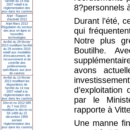
l’arrêté du 14 mai
2007 relatif à la
8?personnels à 
réglementation des
jeux dans les casinos
Arjel - Rapport
Durant l’été, 
d'activité 2012
Arjel Mars 2013
Régulation du secteur
qui fréquenten
des jeux en ligne et
nouvelles
technologies
Notre plus gr
Arrêté du 28 février
2013 modifiant l'arrêté
Boutilhe. A
du 29 octobre 2010
relatif aux modalités
d'encaissement, de
supplémentaire
recouvrement et de
contrôle des
prélèvements
avons actuell
spécifiques aux jeux
de casinos
investissemen
Arrêté du 14 février
2013 modifiant les
dispositions de
d’exploitation
l'arrêté du 14 mai
2007 relatif à la
réglementation des
par le Minis
jeux dans les casinos
Décret no 2012-685
du 7 mai 2012
rapporte à Vitt
modifiant le décret no
59-1489 du 22
décembre 1959
Une manne fina
portant
réglementation des
jeux dans les casinos