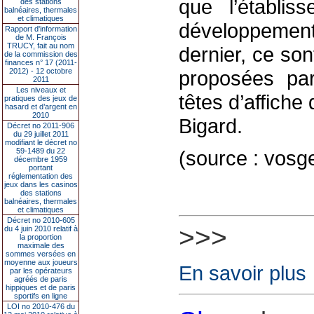
que l’établis
des stations
balnéaires, thermales
et climatiques
développement 
Rapport d'information
de M. François
TRUCY, fait au nom
dernier, ce son
de la commission des
finances n° 17 (2011-
2012) - 12 octobre
proposées par
2011
Les niveaux et
têtes d’affiche
pratiques des jeux de
hasard et d’argent en
2010
Bigard.
Décret no 2011-906
du 29 juillet 2011
modifiant le décret no
59-1489 du 22
(source : vosg
décembre 1959
portant
réglementation des
jeux dans les casinos
des stations
balnéaires, thermales
et climatiques
Décret no 2010-605
>>>
du 4 juin 2010 relatif à
la proportion
maximale des
sommes versées en
moyenne aux joueurs
En savoir plus
par les opérateurs
agréés de paris
hippiques et de paris
sportifs en ligne
LOI no 2010-476 du