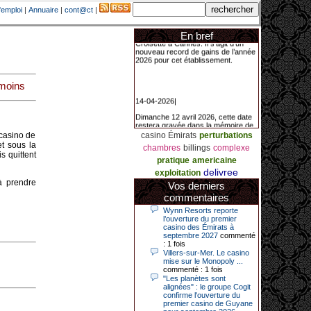
la Côte d’Azur a remporté un
'emploi
|
Annuaire
|
cont@ct
|
jackpot exceptionnel de 84.631
euros dans la nuit de samedi à
dimanche au Casino Barrière Le
En bref
Croisette à Cannes. Il s’agit d’un
nouveau record de gains de l’année
2026 pour cet établissement.
émoins
14-04-2026|
Dimanche 12 avril 2026, cette date
restera gravée dans la mémoire de
ce joueur du casino de Saint-Quay-
 casino de
casino Émirats
perturbations
Portrieux (Côtes-d’Armor).
t sous la
chambres
billings
complexe
Ce quinquagénaire, habitant Plouha
s quittent
pratique
americaine
mais souhaitant garder l’anonymat,
a eu l’énorme surprise de décrocher
delivree
exploitation
un jackpot record de 82 426 €.
 à prendre
Vos derniers
Le plus gros gain gagné depuis plus
commentaires
de 20 ans dans l’établissement.
Wynn Resorts reporte
l’ouverture du premier
casino des Émirats à
septembre 2027
commenté
31-03-2026|
: 1 fois
Villers-sur-Mer. Le casino
Série de jackpots au casino JOA de
mise sur le Monopoly ...
Gujan-Mestras : ce mois de mars a
commenté : 1 fois
été fructueux pour quelques
"Les planètes sont
joueurs. D’abord avec 44 207 euros
alignées" : le groupe Cogit
remportés le dimanche 22 mars sur
confirme l'ouverture du
une machine à sous pour une mise
premier casino de Guyane
initiale de 5,28 €. Puis quelques