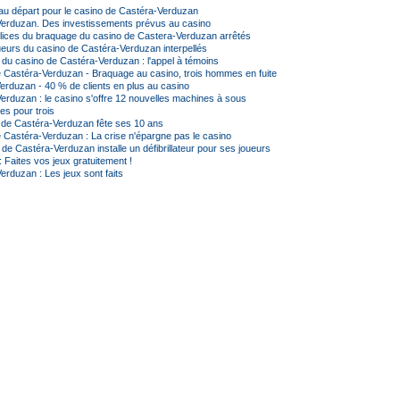
u départ pour le casino de Castéra-Verduzan
erduzan. Des investissements prévus au casino
ices du braquage du casino de Castera-Verduzan arrêtés
eurs du casino de Castéra-Verduzan interpellés
du casino de Castéra-Verduzan : l'appel à témoins
 Castéra-Verduzan - Braquage au casino, trois hommes en fuite
erduzan - 40 % de clients en plus au casino
erduzan : le casino s'offre 12 nouvelles machines à sous
es pour trois
 de Castéra-Verduzan fête ses 10 ans
 Castéra-Verduzan : La crise n'épargne pas le casino
de Castéra-Verduzan installe un défibrillateur pour ses joueurs
 Faites vos jeux gratuitement !
erduzan : Les jeux sont faits