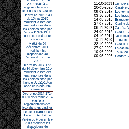
l’arrêté du 14 mai
11-10-2023 |
Un nouvea
2007 relatif à la
26-05-2020 |
réglementation des
Castéra-V
jeux dans les casinos
09-03-2017 |
Les compl
Décret no 2015-540
03-10-2016 |
Les braqu
du 15 mai 2015
14-09-2016 |
Braquage 
modifiant la liste des
27-07-2015 |
Casino de
jeux autorisés dans
06-11-2012 |
Castéra-V
les casinos fixée par
24-09-2012 |
Castéra-V
l’article D.321-13 du
04-10-2011 |
Deux plac
code de la sécurité
intérieure
10-11-2010 |
Le casino
22-10-2008 |
Arrêté du 30
Casino de
décembre 2014
27-02-2008 |
Le casino 
modifiant les
19-06-2006 |
Toulouse :
dispositions de
09-05-2006 |
Castéra-V
l’arrêté du 14 mai
2007
Décret no 2014-1726
du 30 décembre 2014
modifiant la liste des
jeux autorisés dans
les casinos fixée par
l’article D. 321-13 du
code de la sécurité
intérieure
Décret no 2014-1724
du 30 décembre 2014
relatif à la
réglementation des
jeux dans les casinos
Les jeux d’argent en
France - Avril 2014
Arrêté du 6 décembre
2013 modifiant les
dispositions de