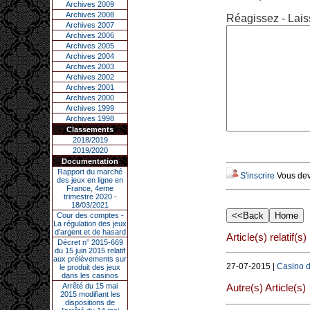
Archives 2009
Archives 2008
Réagissez - Lais
Archives 2007
Archives 2006
Archives 2005
Archives 2004
Archives 2003
Archives 2002
Archives 2001
Archives 2000
Archives 1999
Archives 1998
Classements
2018/2019
2019/2020
Documentation
Rapport du marché
S'inscrire
Vous deve
des jeux en ligne en
France, 4eme
trimestre 2020 -
18/03/2021
Cour des comptes -
La régulation des jeux
d’argent et de hasard
Article(s) relatif(s)
Décret n° 2015-669
du 15 juin 2015 relatif
aux prélèvements sur
27-07-2015 |
Casino d
le produit des jeux
dans les casinos
Autre(s) Article(s)
Arrêté du 15 mai
2015 modifiant les
dispositions de