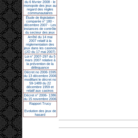
du 6 février 2008 - le
monopole des jeux au
regard des règles
communautaires
Étude de législation
comparée n° 180 -
décembre 2007 - Les
instances de contrôle
du secteur des jeux
Arrêté du 14 mai
2007 relatif à la
réglementation des
jeux dans les casinos
(JO du 17 mai 2007)
Loi n° 2007-297 du 5
mars 2007 relative à
la prévention de la
délinquance
Décret no 2006-1595
du 13 décembre 2006
modifiant le décret no
59-1489 du 22
décembre 1959 et
relatif aux casinos
Décret n° 2006- 1386
du 15 novembre 2006
Rapport Trucy
Evolution des jeux de
hasard