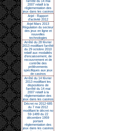
l’arrêté du 14 mai
2007 relatif à la
réglementation des
jeux dans les casinos
Arjel - Rapport
d'activité 2012
Arjel Mars 2013
Régulation du secteur
des jeux en ligne et
nouvelles
technologies
Arrêté du 28 février
2013 modifiant l'arrêté
du 29 octobre 2010
relatif aux modalités
d'encaissement, de
recouvrement et de
contrôle des
prélèvements
spécifiques aux jeux
de casinos
Arrêté du 14 février
2013 modifiant les
dispositions de
l'arrêté du 14 mai
2007 relatif à la
réglementation des
jeux dans les casinos
Décret no 2012-685
du 7 mai 2012
modifiant le décret no
59-1489 du 22
décembre 1959
portant
réglementation des
jeux dans les casinos