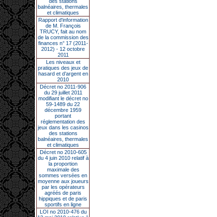
des stations
balnéaires, thermales
et climatiques
Rapport d'information
de M. François
TRUCY, fait au nom
de la commission des
finances n° 17 (2011-
2012) - 12 octobre
2011
Les niveaux et
pratiques des jeux de
hasard et d’argent en
2010
Décret no 2011-906
du 29 juillet 2011
modifiant le décret no
59-1489 du 22
décembre 1959
portant
réglementation des
jeux dans les casinos
des stations
balnéaires, thermales
et climatiques
Décret no 2010-605
du 4 juin 2010 relatif à
la proportion
maximale des
sommes versées en
moyenne aux joueurs
par les opérateurs
agréés de paris
hippiques et de paris
sportifs en ligne
LOI no 2010-476 du