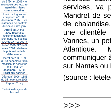
du 6 février 2008 - le
services, va 
monopole des jeux au
regard des règles
communautaires
Mandret de se
Étude de législation
comparée n° 180 -
décembre 2007 - Les
de chalandise.
instances de contrôle
du secteur des jeux
une clientèle
Arrêté du 14 mai
2007 relatif à la
réglementation des
Vannes, un peti
jeux dans les casinos
(JO du 17 mai 2007)
Loi n° 2007-297 du 5
Atlantique.
mars 2007 relative à
la prévention de la
délinquance
communiquer à
Décret no 2006-1595
du 13 décembre 2006
sur Nantes ou
modifiant le décret no
59-1489 du 22
décembre 1959 et
relatif aux casinos
(source : letel
Décret n° 2006- 1386
du 15 novembre 2006
Rapport Trucy
Evolution des jeux de
hasard
>>>