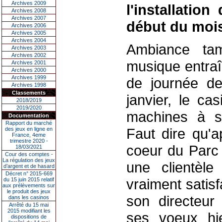
Archives 2009
l'installatio
Archives 2008
Archives 2007
début du mois 
Archives 2006
Archives 2005
Archives 2004
Ambiance tam
Archives 2003
Archives 2002
musique entraî
Archives 2001
Archives 2000
Archives 1999
de journée de
Archives 1998
Classements
janvier, le ca
2018/2019
2019/2020
machines à so
Documentation
Rapport du marché
Faut dire qu'a
des jeux en ligne en
France, 4eme
trimestre 2020 -
coeur du Parc d
18/03/2021
Cour des comptes -
La régulation des jeux
une clientèle
d’argent et de hasard
Décret n° 2015-669
vraiment satisf
du 15 juin 2015 relatif
aux prélèvements sur
le produit des jeux
son directeur
dans les casinos
Arrêté du 15 mai
2015 modifiant les
ses voeux hi
dispositions de