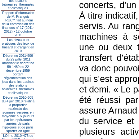
des stations
concerts, d'un
balnéaires, thermales
et climatiques
À titre indicat
Rapport d'information
de M. François
TRUCY, fait au nom
servis. Au ran
de la commission des
finances n° 17 (2011-
2012) - 12 octobre
machines à so
2011
Les niveaux et
pratiques des jeux de
une ou deux t
hasard et d’argent en
2010
transfert d'ét
Décret no 2011-906
du 29 juillet 2011
modifiant le décret no
va donc pouvoir
59-1489 du 22
décembre 1959
portant
qui s'est appro
réglementation des
jeux dans les casinos
des stations
et demi. « Le 
balnéaires, thermales
et climatiques
été réussi pa
Décret no 2010-605
du 4 juin 2010 relatif à
la proportion
assure Arnaud M
maximale des
sommes versées en
moyenne aux joueurs
du service et 
par les opérateurs
agréés de paris
hippiques et de paris
plusieurs acti
sportifs en ligne
LOI no 2010-476 du