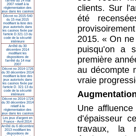
l’arrêté du 14 mai
2007 relatif à la
clients. Sur l
réglementation des
jeux dans les casinos
été recensées
Décret no 2015-540
du 15 mai 2015
modifiant la liste des
provisoiremen
jeux autorisés dans
les casinos fixée par
l’article D.321-13 du
2015. « On ne
code de la sécurité
intérieure
Arrêté du 30
puisqu'on a s
décembre 2014
modifiant les
première année
dispositions de
l’arrêté du 14 mai
2007
au décompte m
Décret no 2014-1726
du 30 décembre 2014
modifiant la liste des
vraie progressi
jeux autorisés dans
les casinos fixée par
l’article D. 321-13 du
code de la sécurité
Augmentation 
intérieure
Décret no 2014-1724
du 30 décembre 2014
Une affluence 
relatif à la
réglementation des
jeux dans les casinos
d'épaisseur c
Les jeux d’argent en
France - Avril 2014
travaux, la 
Arrêté du 6 décembre
2013 modifiant les
dispositions de