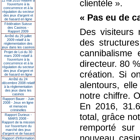
clientèle ».
12 mai 2010 relative à
l’ouverture à la
concurrence et à la
régulation du secteur
« Pas eu de c
des jeux d’argent et
de hasard en ligne
Fédération Suisse
des Casinos -
Des visiteurs 
Rapport 2009
Arrêté du 29 juillet
des structures
2009 relatif à la
réglementation des
jeux dans les casinos
cannibalisme e
Projet de Loi du 30
mars 2009 relatif à
l’ouverture à la
directeur. 80 %
concurrence et à la
régulation du secteur
des jeux d’argent et
création. Si o
de hasard en ligne
Arrêté du 24
alentours, el
décembre 2008 relatif
à la réglementation
des jeux dans les
notre chiffre. 
casinos
Rapport Bauer - Juin
2008 - Jeux en ligne
En 2016, 31.6
et menaces
criminelles
total, grâce n
Rapport Durieux -
MARS 2008 -
Rapport de la mission
remporté sur
sur l’ouverture du
marché des jeux
d’argent et de hasard
nouveau casin
Rapport d'information