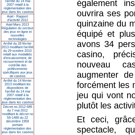
également ins
l’arrêté du 14 mai
2007 relatif à la
réglementation des
ouvrira ses po
jeux dans les casinos
Arjel - Rapport
d'activité 2012
quinzaine du mo
Arjel Mars 2013
Régulation du secteur
équipé et plu
des jeux en ligne et
nouvelles
technologies
avons 34 perso
Arrêté du 28 février
2013 modifiant l'arrêté
du 29 octobre 2010
casino, préc
relatif aux modalités
d'encaissement, de
nouveau casi
recouvrement et de
contrôle des
prélèvements
augmenter d
spécifiques aux jeux
de casinos
Arrêté du 14 février
forcément les 
2013 modifiant les
dispositions de
l'arrêté du 14 mai
jeu qui vont n
2007 relatif à la
réglementation des
jeux dans les casinos
plutôt les acti
Décret no 2012-685
du 7 mai 2012
modifiant le décret no
Et ceci, grâc
59-1489 du 22
décembre 1959
portant
spectacle, q
réglementation des
jeux dans les casinos