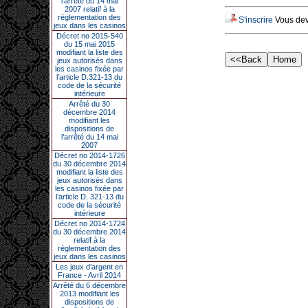
l’arrêté du 14 mai
2007 relatif à la
réglementation des
S'inscrire
Vous deve
jeux dans les casinos
Décret no 2015-540
du 15 mai 2015
modifiant la liste des
jeux autorisés dans
les casinos fixée par
l’article D.321-13 du
code de la sécurité
intérieure
Arrêté du 30
décembre 2014
modifiant les
dispositions de
l’arrêté du 14 mai
2007
Décret no 2014-1726
du 30 décembre 2014
modifiant la liste des
jeux autorisés dans
les casinos fixée par
l’article D. 321-13 du
code de la sécurité
intérieure
Décret no 2014-1724
du 30 décembre 2014
relatif à la
réglementation des
jeux dans les casinos
Les jeux d’argent en
France - Avril 2014
Arrêté du 6 décembre
2013 modifiant les
dispositions de