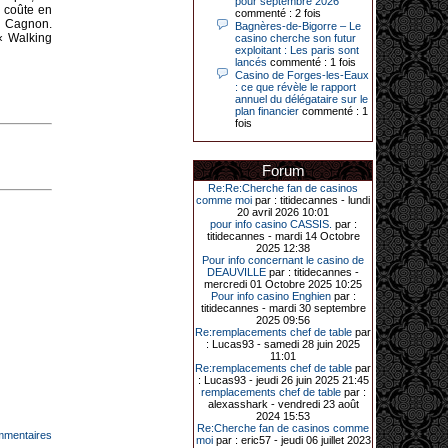
pour septembre 2026
Le plus gros gain gagné depuis plus
 coûte en
commenté : 2 fois
de 20 ans dans l’établissement.
o Cagnon.
Bagnères-de-Bigorre – Le
« Walking
casino cherche son futur
exploitant : Les paris sont
lancés
commenté : 1 fois
Casino de Forges-les-Eaux
31-03-2026|
: ce que révèle le rapport
Série de jackpots au casino JOA de
annuel du délégataire sur le
Gujan-Mestras : ce mois de mars a
plan financier
commenté : 1
été fructueux pour quelques
fois
joueurs. D’abord avec 44 207 euros
remportés le dimanche 22 mars sur
une machine à sous pour une mise
Forum
initiale de 5,28 €. Puis quelques
jours plus tard, le vendredi 27 mars,
Re:Re:Cherche fan de casinos
un joueur a décroché 12 086 euros
comme moi
par : titidecannes - lundi
sur une autre machine à sous.
20 avril 2026 10:01
pour info casino CASSIS.
par :
Enfin, troisième et dernier jackpot,
titidecannes - mardi 14 Octobre
record cette fois-ci, le samedi 28
2025 12:38
mars dernier. Quelque 111 322
Pour info concernant le casino de
euros ont été remportés sur la table
DEAUVILLE
par : titidecannes -
d’Ultimate Texas Hold’em Poker,
mercredi 01 Octobre 2025 10:25
grâce à une mise de 5 euros sur la
Pour info casino Enghien
par :
case bonus et une quinte flush
titidecannes - mardi 30 septembre
royale. Ces gains ont été annoncés
2025 09:56
dans un communiqué diffusé par le
Re:remplacements chef de table
par
casino ce lundi 30 mars en soirée.
: Lucas93 - samedi 28 juin 2025
11:01
Re:remplacements chef de table
par
: Lucas93 - jeudi 26 juin 2025 21:45
remplacements chef de table
par :
11-01-2026|
alexasshark - vendredi 23 août
2024 15:53
Dimanche 11 janvier, en soirée, une
Re:Cherche fan de casinos comme
cliente retraitée de 78 ans, habitant
mmentaires
moi
par : eric57 - jeudi 06 juillet 2023
Trémuson, a eu l’énorme surprise