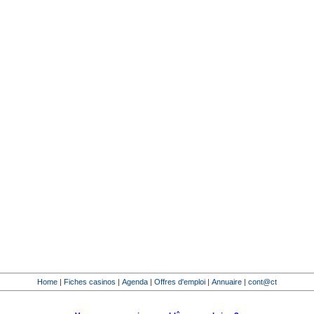
Home
|
Fiches casinos
|
Agenda
|
Offres d'emploi
|
Annuaire
|
cont@ct