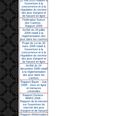
12 mai 2010 relative à
l’ouverture à la
concurrence et à la
régulation du secteur
des jeux d’argent et
de hasard en ligne
Fédération Suisse
des Casinos -
Rapport 2009
Arrêté du 29 juillet
2009 relatif à la
réglementation des
jeux dans les casinos
Projet de Loi du 30
mars 2009 relatif à
l’ouverture à la
concurrence et à la
régulation du secteur
des jeux d’argent et
de hasard en ligne
Arrêté du 24
décembre 2008 relatif
à la réglementation
des jeux dans les
casinos
Rapport Bauer - Juin
2008 - Jeux en ligne
et menaces
criminelles
Rapport Durieux -
MARS 2008 -
Rapport de la mission
sur l’ouverture du
marché des jeux
d’argent et de hasard
Rapport d'information