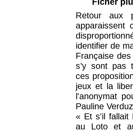
Ficher plu
Retour aux p
apparaissent 
disproportionn
identifier de m
Française des
s’y sont pas 
ces propositio
jeux et la lib
l'anonymat pou
Pauline Verduz
« Et s'il fallai
au Loto et 