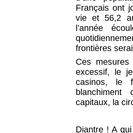
Français ont j
vie et 56,2 
l’année écou
quotidienne
frontières serai
Ces mesures vi
excessif, le j
casinos, le 
blanchiment 
capitaux, la ci
Diantre ! A qui