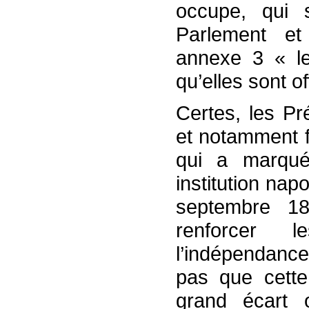
occupe, qui 
Parlement e
annexe 3 « le
qu’elles sont of
Certes, les Pr
et notamment f
qui a marqué
institution nap
septembre 1
renforcer l
l’indépendance
pas que cette
grand écart o