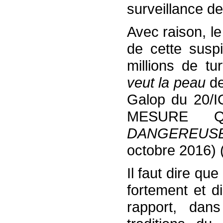
surveillance de
Avec raison, l
de cette suspi
millions de t
veut la peau
de
Galop du 20/I
MESURE Q
DANGEREUS
octobre 2016) 
Il faut dire q
fortement et d
rapport, dan