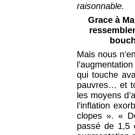
raisonnable.
Grace à Mar
ressemblen
bouch
Mais nous n’e
l’augmentation 
qui touche ava
pauvres… et to
les moyens d’a
l’inflation exo
clopes ». « D
passé de 1,5 