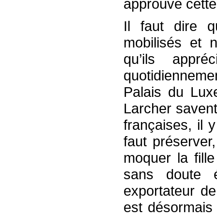
approuvé cette
Il faut dire 
mobilisés et 
qu’ils appré
quotidiennemen
Palais du Lux
Larcher saven
françaises, il 
faut préserver
moquer la fill
sans doute 
exportateur de 
est désormais 