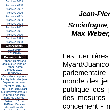
Archives 2009
Archives 2008
Archives 2007
Jean-Pie
Archives 2006
Archives 2005
Archives 2004
Sociologue,
Archives 2003
Archives 2002
Max Weber, 
Archives 2001
Archives 2000
Archives 1999
Archives 1998
Classements
2018/2019
2019/2020
Les dernières
Documentation
Rapport du marché
Myard/Juanico
des jeux en ligne en
France, 4eme
trimestre 2020 -
parlementaire
18/03/2021
Cour des comptes -
monde des jeux
La régulation des jeux
d’argent et de hasard
Décret n° 2015-669
publique des 
du 15 juin 2015 relatif
aux prélèvements sur
le produit des jeux
des mesures ex
dans les casinos
Arrêté du 15 mai
concernent - 
2015 modifiant les
dispositions de