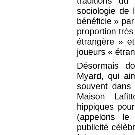
traditions du 
sociologie de 
bénéficie » pa
proportion très
étrangère » e
joueurs « étra
Désormais do
Myard, qui aim
souvent dans 
Maison Lafit
hippiques pour
(appelons l
publicité célè