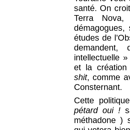
santé. On croi
Terra Nova, c
démagogues, s
études de l’Ob
demandent, 
intellectuelle 
et la création
shit
, comme ave
Consternant.
Cette politiq
pétard oui !
s
méthadone
) 
qui votera bie