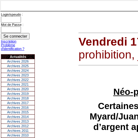
Login/speudo :
Mot de Passe :
Vendredi 1
Inscription
Problème
d'identification ?
prohibition, 
Actualités
Archives 2026
Archives 2025
Archives 2024
Archives 2023
Archives 2022
Archives 2021
Néo-pr
Archives 2020
Archives 2019
Archives 2018
Certaine
Archives 2017
Archives 2016
Archives 2015
Myard/Juani
Archives 2014
Archives 2013
d’argent
a
Archives 2012
Archives 2011
Archives 2010