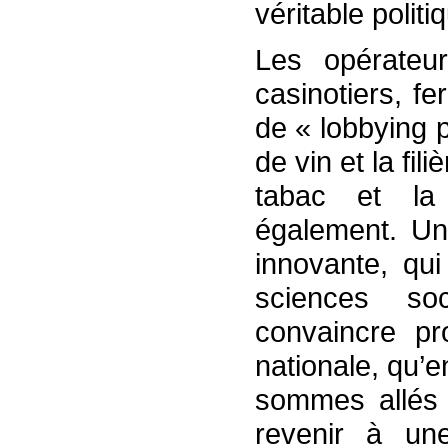
véritable politi
Les opérateu
casinotiers, fe
de « lobbying 
de vin et la fil
tabac et la 
également. Un
innovante, qui
sciences soc
convaincre pr
nationale, qu’
sommes allés t
revenir à u