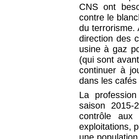
CNS ont beso
contre le blan
du terrorisme. 
direction des 
usine à gaz po
(qui sont avant
continuer à j
dans les café
La profession
saison 2015-
contrôle aux
exploitations,
une population