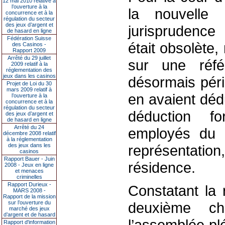
12 mai 2010 relative à
l’ouverture à la
la nouvelle 
concurrence et à la
régulation du secteur
des jeux d’argent et
jurisprudence
de hasard en ligne
Fédération Suisse
était obsolète
des Casinos -
Rapport 2009
Arrêté du 29 juillet
sur une réfé
2009 relatif à la
réglementation des
jeux dans les casinos
désormais pér
Projet de Loi du 30
mars 2009 relatif à
en avaient déd
l’ouverture à la
concurrence et à la
régulation du secteur
déduction fo
des jeux d’argent et
de hasard en ligne
Arrêté du 24
employés du c
décembre 2008 relatif
à la réglementation
des jeux dans les
représentati
casinos
Rapport Bauer - Juin
résidence.
2008 - Jeux en ligne
et menaces
criminelles
Rapport Durieux -
Constatant la 
MARS 2008 -
Rapport de la mission
sur l’ouverture du
deuxième c
marché des jeux
d’argent et de hasard
l’assemblée pl
Rapport d'information