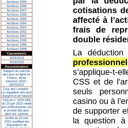
par la déduct
Archives 2009
Archives 2008
cotisations d
Archives 2007
Archives 2006
affecté à l’ac
Archives 2005
Archives 2004
frais de rep
Archives 2003
Archives 2002
Archives 2001
double réside
Archives 2000
Archives 1999
Archives 1998
La déduction f
Classements
2018/2019
professionnel
2019/2020
Documentation
s’applique-t-ell
Rapport du marché
des jeux en ligne en
France, 4eme
CSS et de l’a
trimestre 2020 -
18/03/2021
seuls personn
Cour des comptes -
La régulation des jeux
d’argent et de hasard
casino ou à l’
Décret n° 2015-669
du 15 juin 2015 relatif
aux prélèvements sur
de supporter ef
le produit des jeux
dans les casinos
la question 
Arrêté du 15 mai
2015 modifiant les
dispositions de