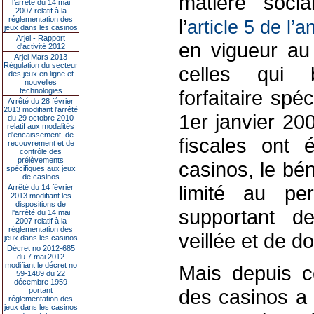
matière soci
l’arrêté du 14 mai
2007 relatif à la
réglementation des
l’
article 5 de l’
jeux dans les casinos
Arjel - Rapport
en vigueur au
d'activité 2012
Arjel Mars 2013
Régulation du secteur
celles qui b
des jeux en ligne et
nouvelles
technologies
forfaitaire spé
Arrêté du 28 février
2013 modifiant l'arrêté
1er janvier 20
du 29 octobre 2010
relatif aux modalités
d'encaissement, de
fiscales ont 
recouvrement et de
contrôle des
prélèvements
casinos, le bén
spécifiques aux jeux
de casinos
limité au pe
Arrêté du 14 février
2013 modifiant les
dispositions de
supportant de
l'arrêté du 14 mai
2007 relatif à la
réglementation des
veillée et de d
jeux dans les casinos
Décret no 2012-685
du 7 mai 2012
modifiant le décret no
Mais depuis ce
59-1489 du 22
décembre 1959
des casinos a 
portant
réglementation des
jeux dans les casinos