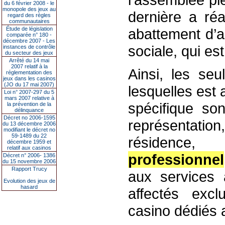
du 6 février 2008 - le
monopole des jeux au
dernière a réa
regard des règles
communautaires
Étude de législation
abattement d’a
comparée n° 180 -
décembre 2007 - Les
sociale, qui est
instances de contrôle
du secteur des jeux
Arrêté du 14 mai
2007 relatif à la
Ainsi, les se
réglementation des
jeux dans les casinos
(JO du 17 mai 2007)
lesquelles est 
Loi n° 2007-297 du 5
mars 2007 relative à
spécifique so
la prévention de la
délinquance
Décret no 2006-1595
représentati
du 13 décembre 2006
modifiant le décret no
59-1489 du 22
résidence
décembre 1959 et
relatif aux casinos
professionnel
Décret n° 2006- 1386
du 15 novembre 2006
Rapport Trucy
aux services 
Evolution des jeux de
hasard
affectés exc
casino dédiés 