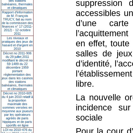
suppression 
des stations
balnéaires, thermales
et climatiques
accessibles u
Rapport d'information
de M. François
TRUCY, fait au nom
d’une carte
de la commission des
finances n° 17 (2011-
2012) - 12 octobre
l’acquittement
2011
Les niveaux et
en effet, tout
pratiques des jeux de
hasard et d’argent en
2010
salles de jeux
Décret no 2011-906
du 29 juillet 2011
modifiant le décret no
d’identité, l’a
59-1489 du 22
décembre 1959
l’établissemen
portant
réglementation des
jeux dans les casinos
libre.
des stations
balnéaires, thermales
et climatiques
Décret no 2010-605
La nouvelle or
du 4 juin 2010 relatif à
la proportion
maximale des
incidence sur
sommes versées en
moyenne aux joueurs
sociale
par les opérateurs
agréés de paris
hippiques et de paris
sportifs en ligne
Pour la cour d
LOI no 2010-476 du