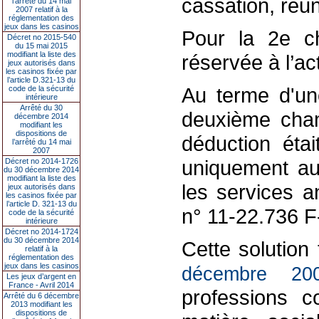
cassation, réu
l’arrêté du 14 mai
2007 relatif à la
réglementation des
jeux dans les casinos
Pour la 2e ch
Décret no 2015-540
du 15 mai 2015
modifiant la liste des
réservée à l’ac
jeux autorisés dans
les casinos fixée par
l’article D.321-13 du
Au terme d'une
code de la sécurité
intérieure
Arrêté du 30
deuxième chamb
décembre 2014
modifiant les
dispositions de
déduction étai
l’arrêté du 14 mai
2007
uniquement aux
Décret no 2014-1726
du 30 décembre 2014
modifiant la liste des
les services a
jeux autorisés dans
les casinos fixée par
l’article D. 321-13 du
n° 11-22.736 F
code de la sécurité
intérieure
Décret no 2014-1724
du 30 décembre 2014
Cette solution 
relatif à la
réglementation des
jeux dans les casinos
décembre 20
Les jeux d’argent en
France - Avril 2014
professions c
Arrêté du 6 décembre
2013 modifiant les
dispositions de