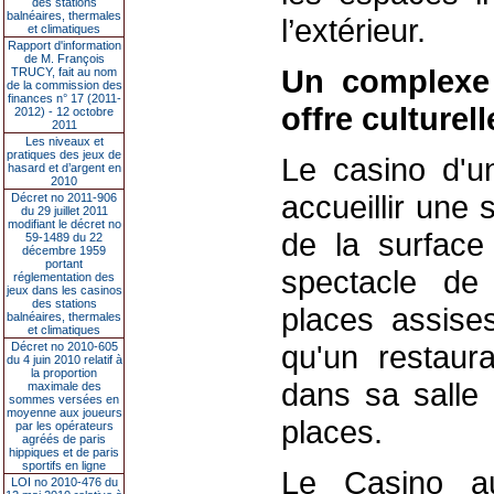
des stations
balnéaires, thermales
l’extérieur.
et climatiques
Rapport d'information
de M. François
Un complexe 
TRUCY, fait au nom
de la commission des
finances n° 17 (2011-
offre culturelle
2012) - 12 octobre
2011
Les niveaux et
pratiques des jeux de
Le casino d'u
hasard et d’argent en
2010
accueillir une 
Décret no 2011-906
du 29 juillet 2011
modifiant le décret no
de la surface
59-1489 du 22
décembre 1959
portant
spectacle de
réglementation des
jeux dans les casinos
des stations
places assise
balnéaires, thermales
et climatiques
qu'un restaur
Décret no 2010-605
du 4 juin 2010 relatif à
la proportion
dans sa salle 
maximale des
sommes versées en
moyenne aux joueurs
places.
par les opérateurs
agréés de paris
hippiques et de paris
sportifs en ligne
Le Casino au
LOI no 2010-476 du