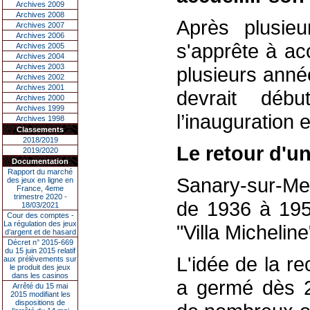
Archives 2009
Archives 2008
Après plusieu
Archives 2007
Archives 2006
s'apprête à ac
Archives 2005
Archives 2004
Archives 2003
plusieurs anné
Archives 2002
Archives 2001
devrait déb
Archives 2000
Archives 1999
l’inauguration 
Archives 1998
Classements
2018/2019
Le retour d'u
2019/2020
Documentation
Rapport du marché
Sanary-sur-Me
des jeux en ligne en
France, 4eme
trimestre 2020 -
de 1936 à 1952
18/03/2021
Cour des comptes -
La régulation des jeux
"Villa Micheline
d’argent et de hasard
Décret n° 2015-669
du 15 juin 2015 relatif
L'idée de la r
aux prélèvements sur
le produit des jeux
dans les casinos
a germé dès 
Arrêté du 15 mai
2015 modifiant les
dispositions de