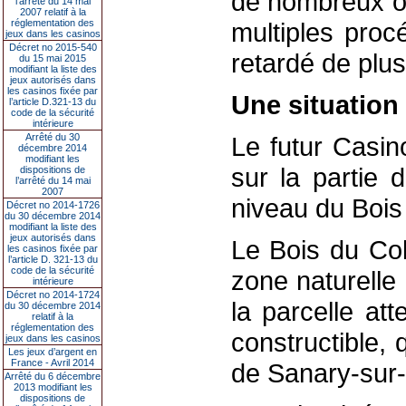
de nombreux ob
l’arrêté du 14 mai
2007 relatif à la
réglementation des
multiples proc
jeux dans les casinos
Décret no 2015-540
retardé de plus
du 15 mai 2015
modifiant la liste des
jeux autorisés dans
les casinos fixée par
Une situation
l’article D.321-13 du
code de la sécurité
intérieure
Arrêté du 30
Le futur Casin
décembre 2014
modifiant les
sur la partie 
dispositions de
l’arrêté du 14 mai
2007
niveau du Bois
Décret no 2014-1726
du 30 décembre 2014
modifiant la liste des
jeux autorisés dans
Le Bois du Co
les casinos fixée par
l’article D. 321-13 du
code de la sécurité
zone naturelle
intérieure
Décret no 2014-1724
la parcelle at
du 30 décembre 2014
relatif à la
réglementation des
constructible, 
jeux dans les casinos
Les jeux d’argent en
France - Avril 2014
de Sanary-sur
Arrêté du 6 décembre
2013 modifiant les
dispositions de