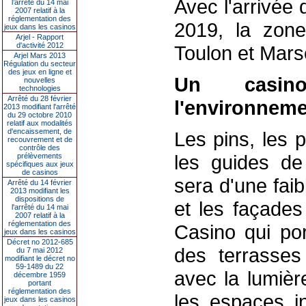
Avec l'arrivée
l’arrêté du 14 mai
2007 relatif à la
réglementation des
2019, la zone
jeux dans les casinos
Arjel - Rapport
d'activité 2012
Toulon et Marse
Arjel Mars 2013
Régulation du secteur
des jeux en ligne et
Un casin
nouvelles
technologies
Arrêté du 28 février
l'environnem
2013 modifiant l'arrêté
du 29 octobre 2010
relatif aux modalités
d'encaissement, de
Les pins, les p
recouvrement et de
contrôle des
les guides de 
prélèvements
spécifiques aux jeux
de casinos
sera d'une faib
Arrêté du 14 février
2013 modifiant les
dispositions de
et les façades
l'arrêté du 14 mai
2007 relatif à la
réglementation des
Casino qui por
jeux dans les casinos
Décret no 2012-685
des terrasses
du 7 mai 2012
modifiant le décret no
59-1489 du 22
avec la lumièr
décembre 1959
portant
réglementation des
les espaces in
jeux dans les casinos