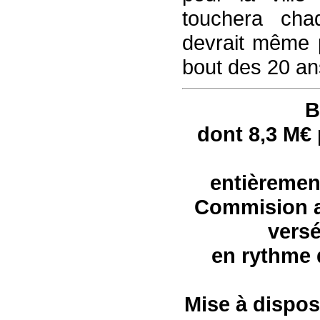
touchera ch
devrait même p
bout des 20 an
B
dont 8,3 M€ 
entièremen
Commision an
versé
en rythme d
Mise à dispos