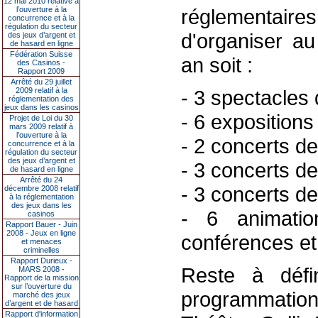
12 mai 2010 relative à
l’ouverture à la
réglementair
concurrence et à la
régulation du secteur
d'organiser a
des jeux d’argent et
de hasard en ligne
Fédération Suisse
an soit :
des Casinos -
Rapport 2009
Arrêté du 29 juillet
2009 relatif à la
- 3 spectacles 
réglementation des
jeux dans les casinos
- 6 expositions
Projet de Loi du 30
mars 2009 relatif à
l’ouverture à la
- 2 concerts d
concurrence et à la
régulation du secteur
des jeux d’argent et
- 3 concerts de
de hasard en ligne
Arrêté du 24
- 3 concerts de
décembre 2008 relatif
à la réglementation
des jeux dans les
- 6 animatio
casinos
Rapport Bauer - Juin
2008 - Jeux en ligne
conférences et 
et menaces
criminelles
Rapport Durieux -
Reste à défin
MARS 2008 -
Rapport de la mission
sur l’ouverture du
programmation
marché des jeux
d’argent et de hasard
Rapport d'information