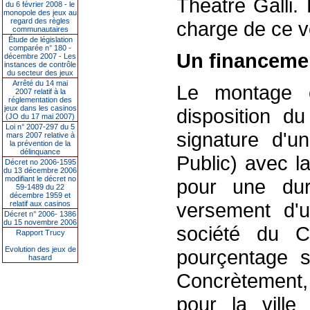
Théâtre Galli. 
du 6 février 2008 - le
monopole des jeux au
regard des règles
charge de ce vo
communautaires
Étude de législation
comparée n° 180 -
Un financeme
décembre 2007 - Les
instances de contrôle
du secteur des jeux
Arrêté du 14 mai
Le montage c
2007 relatif à la
réglementation des
jeux dans les casinos
disposition du
(JO du 17 mai 2007)
Loi n° 2007-297 du 5
signature d'u
mars 2007 relative à
la prévention de la
délinquance
Public) avec l
Décret no 2006-1595
du 13 décembre 2006
modifiant le décret no
pour une du
59-1489 du 22
décembre 1959 et
versement d'u
relatif aux casinos
Décret n° 2006- 1386
du 15 novembre 2006
société du C
Rapport Trucy
Evolution des jeux de
pourçentage su
hasard
Concrètement, 
pour la ville