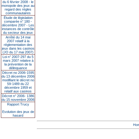
du 6 février 2008 - le
monopole des jeux au
regard des règles
communautaires
Étude de législation
comparée n° 180 -
décembre 2007 - Les
instances de contrôle
du secteur des jeux
Arrêté du 14 mai
2007 relatif à la
réglementation des
jeux dans les casinos
(JO du 17 mai 2007)
Loi n° 2007-297 du 5
mars 2007 relative à
la prévention de la
délinquance
Décret no 2006-1595
du 13 décembre 2006
modifiant le décret no
59-1489 du 22
décembre 1959 et
relatif aux casinos
Décret n° 2006- 1386
du 15 novembre 2006
Rapport Trucy
Evolution des jeux de
hasard
Ho