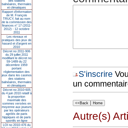
des stations
balnéaires, thermales
et climatiques
Rapport d'information
de M. François
TRUCY, fait au nom
de la commission des
finances n° 17 (2011-
2012) - 12 octobre
2011
Les niveaux et
pratiques des jeux de
hasard et d’argent en
2010
Décret no 2011-906
du 29 juillet 2011
modifiant le décret no
59-1489 du 22
décembre 1959
portant
S'inscrire
Vous
réglementation des
jeux dans les casinos
des stations
un commentair
balnéaires, thermales
et climatiques
Décret no 2010-605
du 4 juin 2010 relatif à
la proportion
maximale des
sommes versées en
moyenne aux joueurs
par les opérateurs
Autre(s) Art
agréés de paris
hippiques et de paris
sportifs en ligne
LOI no 2010-476 du