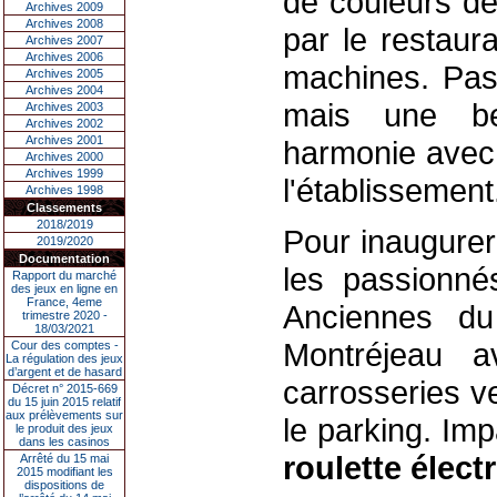
de couleurs de
Archives 2009
Archives 2008
par le restaur
Archives 2007
Archives 2006
machines. Pas 
Archives 2005
Archives 2004
mais une bel
Archives 2003
Archives 2002
Archives 2001
harmonie avec 
Archives 2000
Archives 1999
l'établissement
Archives 1998
Classements
2018/2019
Pour inaugurer 
2019/2020
Documentation
les passionné
Rapport du marché
des jeux en ligne en
France, 4eme
Anciennes du
trimestre 2020 -
18/03/2021
Montréjeau a
Cour des comptes -
La régulation des jeux
d’argent et de hasard
carrosseries v
Décret n° 2015-669
du 15 juin 2015 relatif
aux prélèvements sur
le parking. Imp
le produit des jeux
dans les casinos
roulette élect
Arrêté du 15 mai
2015 modifiant les
dispositions de