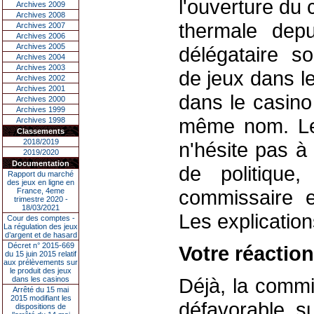
l'ouverture du 
Archives 2009
Archives 2008
thermale depu
Archives 2007
Archives 2006
Archives 2005
délégataire so
Archives 2004
Archives 2003
de jeux dans l
Archives 2002
Archives 2001
dans le casino
Archives 2000
Archives 1999
même nom. Le 
Archives 1998
Classements
2018/2019
n'hésite pas à 
2019/2020
Documentation
de politique,
Rapport du marché
des jeux en ligne en
commissaire e
France, 4eme
trimestre 2020 -
18/03/2021
Les explication
Cour des comptes -
La régulation des jeux
d’argent et de hasard
Décret n° 2015-669
Votre réaction
du 15 juin 2015 relatif
aux prélèvements sur
le produit des jeux
Déjà, la commi
dans les casinos
Arrêté du 15 mai
2015 modifiant les
défavorable su
dispositions de