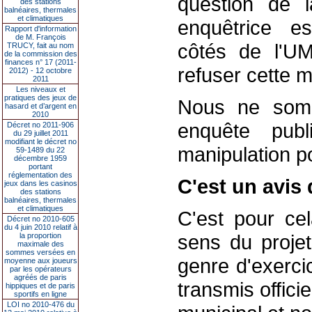
question de l
des stations
balnéaires, thermales
et climatiques
enquêtrice es
Rapport d'information
de M. François
côtés de l'UM
TRUCY, fait au nom
de la commission des
finances n° 17 (2011-
refuser cette m
2012) - 12 octobre
2011
Les niveaux et
pratiques des jeux de
Nous ne somm
hasard et d’argent en
2010
enquête pub
Décret no 2011-906
du 29 juillet 2011
modifiant le décret no
manipulation po
59-1489 du 22
décembre 1959
portant
réglementation des
C'est un avis 
jeux dans les casinos
des stations
balnéaires, thermales
et climatiques
C'est pour ce
Décret no 2010-605
du 4 juin 2010 relatif à
sens du projet
la proportion
maximale des
sommes versées en
genre d'exerci
moyenne aux joueurs
par les opérateurs
agréés de paris
transmis offici
hippiques et de paris
sportifs en ligne
LOI no 2010-476 du