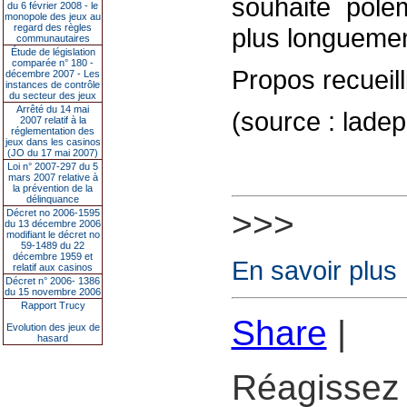
souhaité polém
du 6 février 2008 - le
monopole des jeux au
regard des règles
plus longuemen
communautaires
Étude de législation
comparée n° 180 -
Propos recueil
décembre 2007 - Les
instances de contrôle
du secteur des jeux
Arrêté du 14 mai
(source : lade
2007 relatif à la
réglementation des
jeux dans les casinos
(JO du 17 mai 2007)
Loi n° 2007-297 du 5
mars 2007 relative à
la prévention de la
délinquance
>>>
Décret no 2006-1595
du 13 décembre 2006
modifiant le décret no
59-1489 du 22
décembre 1959 et
En savoir plus
relatif aux casinos
Décret n° 2006- 1386
du 15 novembre 2006
Rapport Trucy
Share
|
Evolution des jeux de
hasard
Réagissez 