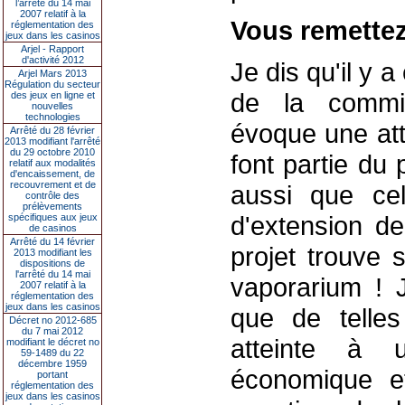
l’arrêté du 14 mai
2007 relatif à la
Vous remettez
réglementation des
jeux dans les casinos
Arjel - Rapport
d'activité 2012
Je dis qu'il y a
Arjel Mars 2013
Régulation du secteur
de la commis
des jeux en ligne et
nouvelles
technologies
évoque une att
Arrêté du 28 février
2013 modifiant l'arrêté
du 29 octobre 2010
font partie du p
relatif aux modalités
d'encaissement, de
recouvrement et de
aussi que cel
contrôle des
prélèvements
d'extension de
spécifiques aux jeux
de casinos
Arrêté du 14 février
projet trouve 
2013 modifiant les
dispositions de
l'arrêté du 14 mai
vaporarium ! 
2007 relatif à la
réglementation des
jeux dans les casinos
que de telles
Décret no 2012-685
du 7 mai 2012
atteinte à 
modifiant le décret no
59-1489 du 22
décembre 1959
économique et
portant
réglementation des
jeux dans les casinos