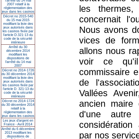
l’arrêté du 14 mai
2007 relatif à la
les thermes,
réglementation des
jeux dans les casinos
concernait l'
Décret no 2015-540
du 15 mai 2015
modifiant la liste des
Nous avons do
jeux autorisés dans
les casinos fixée par
l’article D.321-13 du
vices de for
code de la sécurité
intérieure
Arrêté du 30
allons nous ra
décembre 2014
modifiant les
dispositions de
voir ce qu'i
l’arrêté du 14 mai
2007
commissaire en
Décret no 2014-1726
du 30 décembre 2014
modifiant la liste des
de l'associati
jeux autorisés dans
les casinos fixée par
l’article D. 321-13 du
Vallées Avenir
code de la sécurité
intérieure
ancien maire 
Décret no 2014-1724
du 30 décembre 2014
relatif à la
d'une autre
réglementation des
jeux dans les casinos
Les jeux d’argent en
considératio
France - Avril 2014
Arrêté du 6 décembre
par nos servic
2013 modifiant les
dispositions de