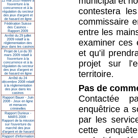
municipal et n
12 mai 2010 relative à
l’ouverture à la
concurrence et à la
contestera les
régulation du secteur
des jeux d’argent et
commissaire en
de hasard en ligne
Fédération Suisse
des Casinos -
entre les mains
Rapport 2009
Arrêté du 29 juillet
2009 relatif à la
examiner ces é
réglementation des
jeux dans les casinos
et qu'il prend
Projet de Loi du 30
mars 2009 relatif à
l’ouverture à la
projet sur l'
concurrence et à la
régulation du secteur
des jeux d’argent et
territoire.
de hasard en ligne
Arrêté du 24
décembre 2008 relatif
Pas de comme
à la réglementation
des jeux dans les
casinos
Contactée pa
Rapport Bauer - Juin
2008 - Jeux en ligne
et menaces
enquêtrice a s
criminelles
Rapport Durieux -
par les servic
MARS 2008 -
Rapport de la mission
sur l’ouverture du
cette enquêt
marché des jeux
d’argent et de hasard
Rapport d'information