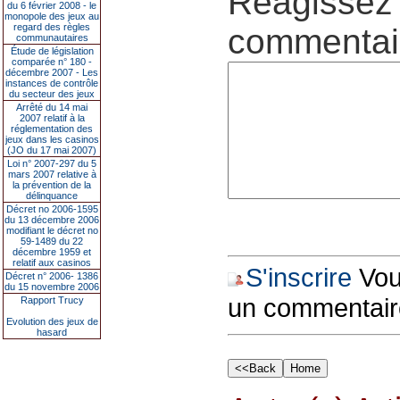
Réagissez 
du 6 février 2008 - le
monopole des jeux au
regard des règles
commentair
communautaires
Étude de législation
comparée n° 180 -
décembre 2007 - Les
instances de contrôle
du secteur des jeux
Arrêté du 14 mai
2007 relatif à la
réglementation des
jeux dans les casinos
(JO du 17 mai 2007)
Loi n° 2007-297 du 5
mars 2007 relative à
la prévention de la
délinquance
Décret no 2006-1595
du 13 décembre 2006
modifiant le décret no
59-1489 du 22
décembre 1959 et
relatif aux casinos
S'inscrire
Vous
Décret n° 2006- 1386
du 15 novembre 2006
un commentair
Rapport Trucy
Evolution des jeux de
hasard