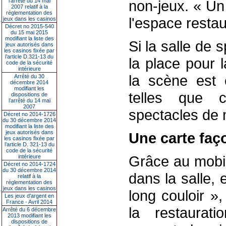
l’arrêté du 14 mai
non-jeux. « Un 
2007 relatif à la
réglementation des
l'espace restau
jeux dans les casinos
Décret no 2015-540
du 15 mai 2015
modifiant la liste des
Si la salle de 
jeux autorisés dans
les casinos fixée par
l’article D.321-13 du
la place pour 
code de la sécurité
intérieure
la scène est 
Arrêté du 30
décembre 2014
modifiant les
telles que c
dispositions de
l’arrêté du 14 mai
2007
spectacles de 
Décret no 2014-1726
du 30 décembre 2014
modifiant la liste des
jeux autorisés dans
Une carte faço
les casinos fixée par
l’article D. 321-13 du
code de la sécurité
Grâce au mobili
intérieure
Décret no 2014-1724
du 30 décembre 2014
dans la salle, 
relatif à la
réglementation des
jeux dans les casinos
long couloir »
Les jeux d’argent en
France - Avril 2014
la restaurat
Arrêté du 6 décembre
2013 modifiant les
dispositions de