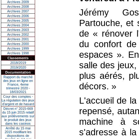
Archives 2009
Archives 2008
Jérémy Goss
Archives 2007
Archives 2006
Partouche, et s
Archives 2005
Archives 2004
Archives 2003
de « rénover l
Archives 2002
Archives 2001
du confort de 
Archives 2000
Archives 1999
espaces ». En 
Archives 1998
Classements
salle des jeux
2018/2019
2019/2020
Documentation
plus aérés, p
Rapport du marché
des jeux en ligne en
décors. »
France, 4eme
trimestre 2020 -
18/03/2021
Cour des comptes -
L'accueil de la
La régulation des jeux
d’argent et de hasard
repensé, autan
Décret n° 2015-669
du 15 juin 2015 relatif
aux prélèvements sur
machine à so
le produit des jeux
dans les casinos
Arrêté du 15 mai
s'adresse à la 
2015 modifiant les
dispositions de