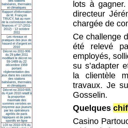
des stations
lots à gagner
balnéaires, thermales
et climatiques
directeur Jéré
Rapport d'information
de M. François
TRUCY, fait au nom
chargée de co
de la commission des
finances n° 17 (2011-
2012) - 12 octobre
2011
Ce challenge d
Les niveaux et
pratiques des jeux de
été relevé p
hasard et d’argent en
2010
Décret no 2011-906
employés, solli
du 29 juillet 2011
modifiant le décret no
59-1489 du 22
su s'adapter e
décembre 1959
portant
réglementation des
la clientèle 
jeux dans les casinos
des stations
balnéaires, thermales
travaux. Je su
et climatiques
Décret no 2010-605
Gosselin.
du 4 juin 2010 relatif à
la proportion
maximale des
sommes versées en
Quelques
chif
moyenne aux joueurs
par les opérateurs
agréés de paris
hippiques et de paris
Casino Partouc
sportifs en ligne
LOI no 2010-476 du