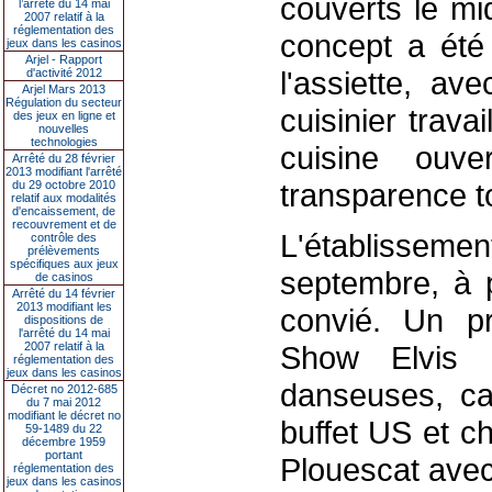
couverts le mid
l’arrêté du 14 mai
2007 relatif à la
réglementation des
concept a été
jeux dans les casinos
Arjel - Rapport
l'assiette, av
d'activité 2012
Arjel Mars 2013
Régulation du secteur
cuisinier trav
des jeux en ligne et
nouvelles
technologies
cuisine ouv
Arrêté du 28 février
2013 modifiant l'arrêté
transparence to
du 29 octobre 2010
relatif aux modalités
d'encaissement, de
recouvrement et de
L'établissemen
contrôle des
prélèvements
spécifiques aux jeux
septembre, à p
de casinos
Arrêté du 14 février
2013 modifiant les
convié. Un pr
dispositions de
l'arrêté du 14 mai
2007 relatif à la
Show Elvis P
réglementation des
jeux dans les casinos
danseuses, car
Décret no 2012-685
du 7 mai 2012
modifiant le décret no
buffet US et c
59-1489 du 22
décembre 1959
portant
Plouescat avec
réglementation des
jeux dans les casinos