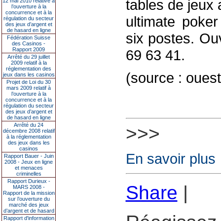
tables de jeux 
12 mai 2010 relative à
l’ouverture à la
concurrence et à la
ultimate poker
régulation du secteur
des jeux d’argent et
de hasard en ligne
six postes. Ou
Fédération Suisse
des Casinos -
Rapport 2009
69 63 41.
Arrêté du 29 juillet
2009 relatif à la
réglementation des
(source : ouest
jeux dans les casinos
Projet de Loi du 30
mars 2009 relatif à
l’ouverture à la
concurrence et à la
régulation du secteur
des jeux d’argent et
de hasard en ligne
Arrêté du 24
>>>
décembre 2008 relatif
à la réglementation
des jeux dans les
casinos
En savoir plus
Rapport Bauer - Juin
2008 - Jeux en ligne
et menaces
criminelles
Rapport Durieux -
Share
|
MARS 2008 -
Rapport de la mission
sur l’ouverture du
marché des jeux
d’argent et de hasard
Rapport d'information