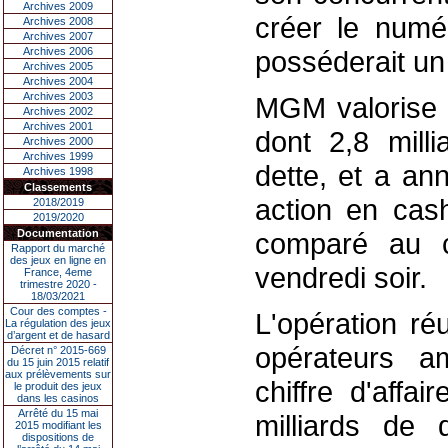
Archives 2009
créer le numé
Archives 2008
Archives 2007
Archives 2006
posséderait un
Archives 2005
Archives 2004
Archives 2003
MGM valorise l'
Archives 2002
Archives 2001
dont 2,8 mill
Archives 2000
Archives 1999
dette, et a ann
Archives 1998
Classements
action en cas
2018/2019
2019/2020
Documentation
comparé au c
Rapport du marché
des jeux en ligne en
vendredi soir.
France, 4eme
trimestre 2020 -
18/03/2021
Cour des comptes -
L'opération ré
La régulation des jeux
d’argent et de hasard
opérateurs a
Décret n° 2015-669
du 15 juin 2015 relatif
aux prélèvements sur
chiffre d'affa
le produit des jeux
dans les casinos
Arrêté du 15 mai
milliards de 
2015 modifiant les
dispositions de