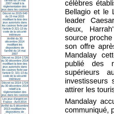
l’arrêté du 14 mai
célèbres établ
2007 relatif à la
réglementation des
Bellagio et le
jeux dans les casinos
Décret no 2015-540
du 15 mai 2015
leader Caesa
modifiant la liste des
jeux autorisés dans
les casinos fixée par
deux, Harrah
l’article D.321-13 du
code de la sécurité
intérieure
source proche
Arrêté du 30
décembre 2014
son offre aprè
modifiant les
dispositions de
l’arrêté du 14 mai
Mandalay cet
2007
Décret no 2014-1726
du 30 décembre 2014
publié des ré
modifiant la liste des
jeux autorisés dans
supérieurs a
les casinos fixée par
l’article D. 321-13 du
code de la sécurité
investisseurs
intérieure
Décret no 2014-1724
du 30 décembre 2014
attirer les touri
relatif à la
réglementation des
jeux dans les casinos
Mandalay accu
Les jeux d’argent en
France - Avril 2014
Arrêté du 6 décembre
communiqué, pré
2013 modifiant les
dispositions de