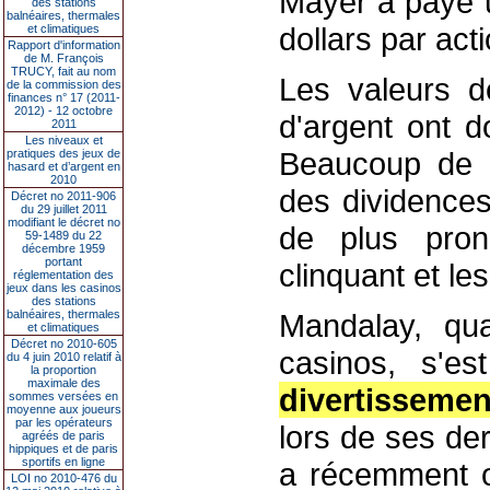
Mayer a payé u
des stations
balnéaires, thermales
dollars par acti
et climatiques
Rapport d'information
de M. François
TRUCY, fait au nom
Les valeurs d
de la commission des
finances n° 17 (2011-
2012) - 12 octobre
d'argent ont d
2011
Les niveaux et
Beaucoup de s
pratiques des jeux de
hasard et d’argent en
2010
des dividences
Décret no 2011-906
du 29 juillet 2011
modifiant le décret no
de plus pron
59-1489 du 22
décembre 1959
portant
clinquant et les
réglementation des
jeux dans les casinos
des stations
balnéaires, thermales
Mandalay, qua
et climatiques
Décret no 2010-605
casinos, s'es
du 4 juin 2010 relatif à
la proportion
maximale des
divertissemen
sommes versées en
moyenne aux joueurs
par les opérateurs
lors de ses de
agréés de paris
hippiques et de paris
sportifs en ligne
a récemment ou
LOI no 2010-476 du