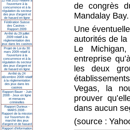
12 mai 2010 relative à
de congrès d
l’ouverture à la
concurrence et à la
régulation du secteur
Mandalay Bay.
des jeux d’argent et
de hasard en ligne
Fédération Suisse
des Casinos -
Une éventuelle 
Rapport 2009
Arrêté du 29 juillet
autorités de la
2009 relatif à la
réglementation des
jeux dans les casinos
Le Michigan,
Projet de Loi du 30
mars 2009 relatif à
l’ouverture à la
entreprise qu'
concurrence et à la
régulation du secteur
les deux gro
des jeux d’argent et
de hasard en ligne
Arrêté du 24
établissements
décembre 2008 relatif
à la réglementation
des jeux dans les
Vegas, la nou
casinos
Rapport Bauer - Juin
prouver qu'ell
2008 - Jeux en ligne
et menaces
criminelles
dans aucun se
Rapport Durieux -
MARS 2008 -
Rapport de la mission
sur l’ouverture du
(source : Yaho
marché des jeux
d’argent et de hasard
Rapport d'information