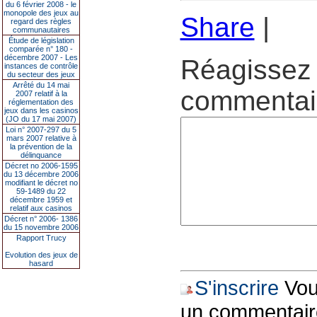
du 6 février 2008 - le
monopole des jeux au
Share
|
regard des règles
communautaires
Étude de législation
comparée n° 180 -
décembre 2007 - Les
Réagissez 
instances de contrôle
du secteur des jeux
Arrêté du 14 mai
commentair
2007 relatif à la
réglementation des
jeux dans les casinos
(JO du 17 mai 2007)
Loi n° 2007-297 du 5
mars 2007 relative à
la prévention de la
délinquance
Décret no 2006-1595
du 13 décembre 2006
modifiant le décret no
59-1489 du 22
décembre 1959 et
relatif aux casinos
Décret n° 2006- 1386
du 15 novembre 2006
Rapport Trucy
Evolution des jeux de
hasard
S'inscrire
Vous
un commentair