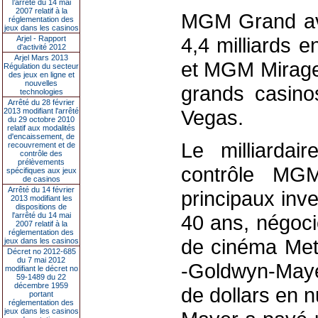
l’arrêté du 14 mai
2007 relatif à la
MGM Grand ava
réglementation des
jeux dans les casinos
4,4 milliards 
Arjel - Rapport
d'activité 2012
Arjel Mars 2013
et MGM Mirage 
Régulation du secteur
des jeux en ligne et
nouvelles
grands casino
technologies
Arrêté du 28 février
Vegas.
2013 modifiant l'arrêté
du 29 octobre 2010
relatif aux modalités
d'encaissement, de
Le milliardai
recouvrement et de
contrôle des
prélèvements
contrôle MG
spécifiques aux jeux
de casinos
Arrêté du 14 février
principaux inv
2013 modifiant les
dispositions de
l'arrêté du 14 mai
40 ans, négoci
2007 relatif à la
réglementation des
de cinéma Metr
jeux dans les casinos
Décret no 2012-685
du 7 mai 2012
-Goldwyn-Mayer
modifiant le décret no
59-1489 du 22
décembre 1959
de dollars en 
portant
réglementation des
jeux dans les casinos