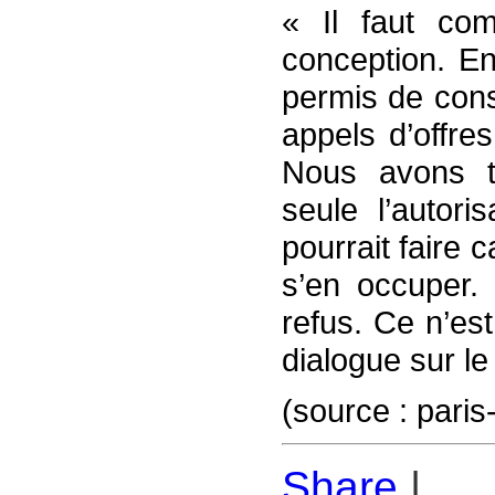
« Il faut co
conception. En 
permis de cons
appels d’offre
Nous avons to
seule l’autori
pourrait faire c
s’en occuper.
refus. Ce n’es
dialogue sur l
(source : paris
Share
|