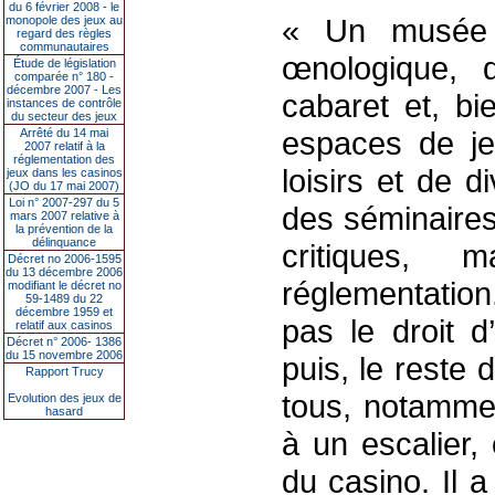
du 6 février 2008 - le
« Un musée 
monopole des jeux au
regard des règles
communautaires
œnologique, 
Étude de législation
comparée n° 180 -
décembre 2007 - Les
cabaret et, b
instances de contrôle
du secteur des jeux
espaces de j
Arrêté du 14 mai
2007 relatif à la
réglementation des
loisirs et de d
jeux dans les casinos
(JO du 17 mai 2007)
Loi n° 2007-297 du 5
des séminaires
mars 2007 relative à
la prévention de la
délinquance
critiques,
Décret no 2006-1595
du 13 décembre 2006
réglementation
modifiant le décret no
59-1489 du 22
décembre 1959 et
pas le droit d
relatif aux casinos
Décret n° 2006- 1386
du 15 novembre 2006
puis, le reste
Rapport Trucy
tous, notammen
Evolution des jeux de
hasard
à un escalier,
du casino. Il 