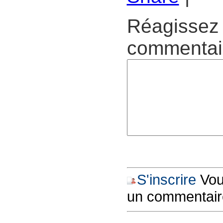
Réagissez 
commentair
S'inscrire
Vous
un commentair