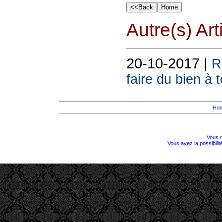
Autre(s) Art
20-10-2017 |
R
faire du bien à 
Ho
Vous r
Vous avez la possibili