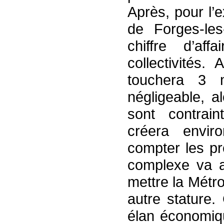
Après, pour l’e
de Forges-le
chiffre d’af
collectivités
touchera 3 m
négligeable, a
sont contraint
créera envir
compter les pr
complexe va a
mettre la Mét
autre stature.
élan économiqu