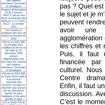
des stations
balnéaires, thermales
pas ? Quel est 
et climatiques
Rapport d'information
le sujet et je m
de M. François
TRUCY, fait au nom
de la commission des
peuvent rendre 
finances n° 17 (2011-
2012) - 12 octobre
2011
avoir une 
Les niveaux et
pratiques des jeux de
agglomération 
hasard et d’argent en
2010
Décret no 2011-906
les chiffres e
du 29 juillet 2011
modifiant le décret no
59-1489 du 22
Puis, il faut
décembre 1959
portant
réglementation des
financée par 
jeux dans les casinos
des stations
balnéaires, thermales
culturel. Nous
et climatiques
Décret no 2010-605
Centre drama
du 4 juin 2010 relatif à
la proportion
maximale des
Enfin, il faut u
sommes versées en
moyenne aux joueurs
par les opérateurs
discussion. Av
agréés de paris
hippiques et de paris
sportifs en ligne
C’est le mome
LOI no 2010-476 du