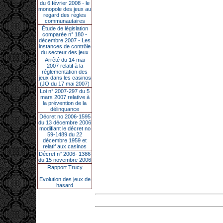
du 6 février 2008 - le
monopole des jeux au
regard des règles
communautaires
Étude de législation
comparée n° 180 -
décembre 2007 - Les
instances de contrôle
du secteur des jeux
Arrêté du 14 mai
2007 relatif à la
réglementation des
jeux dans les casinos
(JO du 17 mai 2007)
Loi n° 2007-297 du 5
mars 2007 relative à
la prévention de la
délinquance
Décret no 2006-1595
du 13 décembre 2006
modifiant le décret no
59-1489 du 22
décembre 1959 et
relatif aux casinos
Décret n° 2006- 1386
du 15 novembre 2006
Rapport Trucy
Evolution des jeux de
hasard