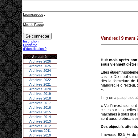
Login/speudo :
Mot de Passe :
Vendredi 9 mars 
Inscription
Problème
d'identification ?
Actualités
Huit mois après son 
Archives 2026
sous viennent d'être
Archives 2025
Archives 2024
Elles étaient visiblem
Archives 2023
casino. Dix-neuf sur u
Archives 2022
dès la fermeture de l
Archives 2021
Mandret, le directeur,
Archives 2020
».
Archives 2019
Il n'y en a pas plus q
Archives 2018
Archives 2017
« Vu l'investissement
Archives 2016
celles sur lesquelles 
Archives 2015
machines à sous que l'
Archives 2014
sont aussi plébiscitées
Archives 2013
Archives 2012
Des objectifs atteints
Archives 2011
Il reverse 92,5 % du 
Archives 2010