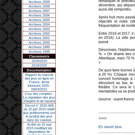
remarquer le directeur
Archives 2009
décembre, qui dépassa
Archives 2008
aussi été remportés.
Archives 2007
Archives 2006
Après huit mois passés
Archives 2005
objectifs et notre r
Archives 2004
fréquentation de moiti
Archives 2003
Entre 2016 et 2017, il
Archives 2002
en 2016). La ville pe
Archives 2001
passé.
Archives 2000
Archives 1999
Désormais, l'établiss
Archives 1998
%. « On draine des cl
Classements
Atlantique, mais 70 % 
2018/2019
»
2019/2020
De quoi faire tourner à
Documentation
à 20 %). Chaque mois
Rapport du marché
des jeux en ligne en
concert hommage à Sa
France, 4eme
déroulent au bar, le
trimestre 2020 -
théâtre. Ce sera le 
18/03/2021
mentalistes va se prod
Cour des comptes -
La régulation des jeux
(source : ouest-france
d’argent et de hasard
Décret n° 2015-669
du 15 juin 2015 relatif
aux prélèvements sur
le produit des jeux
>>>
dans les casinos
Arrêté du 15 mai
En savoir plus
2015 modifiant les
dispositions de