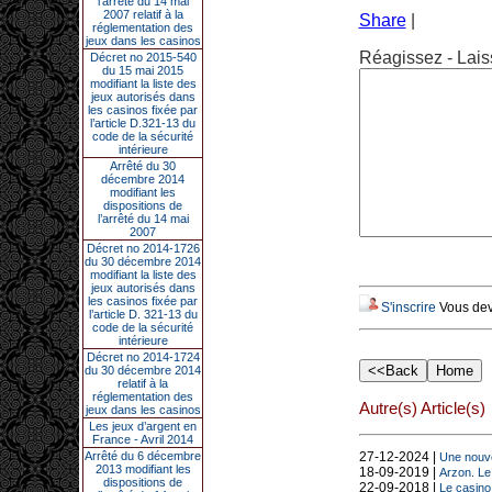
l’arrêté du 14 mai
2007 relatif à la
Share
|
réglementation des
jeux dans les casinos
Réagissez - Lais
Décret no 2015-540
du 15 mai 2015
modifiant la liste des
jeux autorisés dans
les casinos fixée par
l’article D.321-13 du
code de la sécurité
intérieure
Arrêté du 30
décembre 2014
modifiant les
dispositions de
l’arrêté du 14 mai
2007
Décret no 2014-1726
du 30 décembre 2014
modifiant la liste des
jeux autorisés dans
les casinos fixée par
S'inscrire
Vous deve
l’article D. 321-13 du
code de la sécurité
intérieure
Décret no 2014-1724
du 30 décembre 2014
relatif à la
réglementation des
Autre(s) Article(s)
jeux dans les casinos
Les jeux d’argent en
France - Avril 2014
Arrêté du 6 décembre
27-12-2024 |
Une nouve
2013 modifiant les
18-09-2019 |
Arzon. Le
dispositions de
22-09-2018 |
Le casino