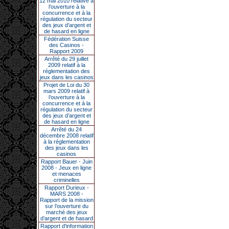
12 mai 2010 relative à
l’ouverture à la
concurrence et à la
régulation du secteur
des jeux d’argent et
de hasard en ligne
Fédération Suisse
des Casinos -
Rapport 2009
Arrêté du 29 juillet
2009 relatif à la
réglementation des
jeux dans les casinos
Projet de Loi du 30
mars 2009 relatif à
l’ouverture à la
concurrence et à la
régulation du secteur
des jeux d’argent et
de hasard en ligne
Arrêté du 24
décembre 2008 relatif
à la réglementation
des jeux dans les
casinos
Rapport Bauer - Juin
2008 - Jeux en ligne
et menaces
criminelles
Rapport Durieux -
MARS 2008 -
Rapport de la mission
sur l’ouverture du
marché des jeux
d’argent et de hasard
Rapport d'information