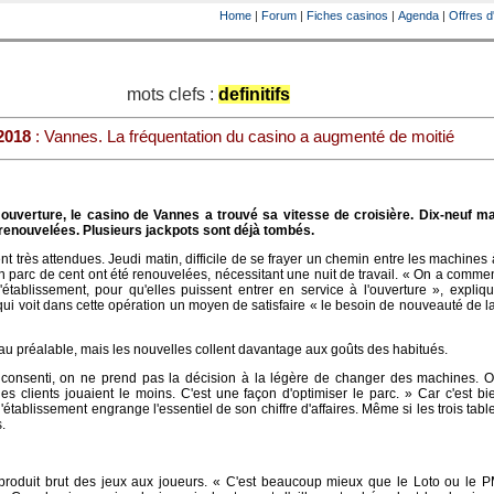
Home
|
Forum
|
Fiches casinos
|
Agenda
|
Offres d
mots clefs :
definitifs
2018
: Vannes. La fréquentation du casino a augmenté de moitié
ouverture, le casino de Vannes a trouvé sa vitesse de croisière. Dix-neuf m
 renouvelées. Plusieurs jackpots sont déjà tombés.
ent très attendues. Jeudi matin, difficile de se frayer un chemin entre les machines
n parc de cent ont été renouvelées, nécessitant une nuit de travail. « On a comme
'établissement, pour qu'elles puissent entrer en service à l'ouverture », expli
 qui voit dans cette opération un moyen de satisfaire « le besoin de nouveauté de la
u'au préalable, mais les nouvelles collent davantage aux goûts des habitués.
 consenti, on ne prend pas la décision à la légère de changer des machines. On
les clients jouaient le moins. C'est une façon d'optimiser le parc. » Car c'est bi
établissement engrange l'essentiel de son chiffre d'affaires. Même si les trois tabl
.
produit brut des jeux aux joueurs. « C'est beaucoup mieux que le Loto ou le PM