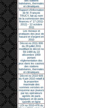
des stations
balnéaires, thermales
et climatiques
Rapport d'information
de M. François
TRUCY, fait au nom
de la commission des
finances n° 17 (2011-
2012) - 12 octobre
2011
Les niveaux et
pratiques des jeux de
hasard et d’argent en
2010
Décret no 2011-906
du 29 juillet 2011
modifiant le décret no
59-1489 du 22
décembre 1959
portant
réglementation des
jeux dans les casinos
des stations
balnéaires, thermales
et climatiques
Décret no 2010-605
du 4 juin 2010 relatif à
la proportion
maximale des
sommes versées en
moyenne aux joueurs
par les opérateurs
agréés de paris
hippiques et de paris
sportifs en ligne
LOI no 2010-476 du