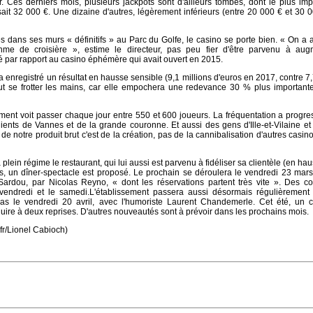
. Ces derniers mois, plusieurs jackpots sont d'ailleurs tombés, dont le plus impo
it 32 000 €. Une dizaine d'autres, légèrement inférieurs (entre 20 000 € et 30 0
 dans ses murs « définitifs » au Parc du Golfe, le casino se porte bien. « On a a
ythme de croisière », estime le directeur, pas peu fier d'être parvenu à aug
é par rapport au casino éphémère qui avait ouvert en 2015.
 a enregistré un résultat en hausse sensible (9,1 millions d'euros en 2017, contre 7,
ut se frotter les mains, car elle empochera une redevance 30 % plus importante
ement voit passer chaque jour entre 550 et 600 joueurs. La fréquentation a progr
ients de Vannes et de la grande couronne. Et aussi des gens d'Ille-et-Vilaine et
de notre produit brut c'est de la création, pas de la cannibalisation d'autres casino
 plein régime le restaurant, qui lui aussi est parvenu à fidéliser sa clientèle (en ha
, un dîner-spectacle est proposé. Le prochain se déroulera le vendredi 23 mars
rdou, par Nicolas Reyno, « dont les réservations partent très vite ». Des co
 vendredi et le samedi.L'établissement passera aussi désormais régulièremen
cas le vendredi 20 avril, avec l'humoriste Laurent Chandemerle. Cet été, un 
uire à deux reprises. D'autres nouveautés sont à prévoir dans les prochains mois.
.fr/Lionel Cabioch)