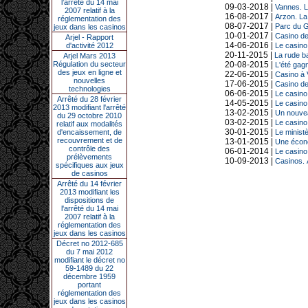
l’arrêté du 14 mai
09-03-2018 |
Vannes. L
2007 relatif à la
16-08-2017 |
Arzon. La
réglementation des
08-07-2017 |
Parc du G
jeux dans les casinos
10-01-2017 |
Casino de 
Arjel - Rapport
14-06-2016 |
d'activité 2012
Le casino
20-11-2015 |
La rude ba
Arjel Mars 2013
Régulation du secteur
20-08-2015 |
L'été gag
des jeux en ligne et
22-06-2015 |
Casino à 
nouvelles
17-06-2015 |
Casino de
technologies
06-06-2015 |
Le casino
Arrêté du 28 février
14-05-2015 |
Le casino 
2013 modifiant l'arrêté
13-02-2015 |
Un nouveau
du 29 octobre 2010
03-02-2015 |
Le casino 
relatif aux modalités
30-01-2015 |
d'encaissement, de
Le ministè
recouvrement et de
13-01-2015 |
Une écono
contrôle des
06-01-2014 |
Le casino 
prélèvements
10-09-2013 |
Casinos. 
spécifiques aux jeux
de casinos
Arrêté du 14 février
2013 modifiant les
dispositions de
l'arrêté du 14 mai
2007 relatif à la
réglementation des
jeux dans les casinos
Décret no 2012-685
du 7 mai 2012
modifiant le décret no
59-1489 du 22
décembre 1959
portant
réglementation des
jeux dans les casinos