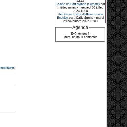
22:12
de décrocher un méga jackpot.
Casino de Fort Mahon (Somme)
par
: titidecannes - mercredi 05 juillet
Elle n’a misé que 88 centimes sur
2023 11:00
une machine à sous et a remporté
Re:Baisse chiffre d'affaire casino
4_ 239 €?!
Enghien
par : Callie Strong - mardi
29 novembre 2022 13:00
Agenda
10-01-2026|
Ev?nement ?
Merci de nous contacter
Au « Kasino » de Fréhel, une
vacancière a décroché le jackpot
en misant seulement 68
centimes. Elle remporte plus de
44 640 € grâce à la machine à
sous « Jin Ji Bao Xi ».
En ce début d’année 2026, le plus
gros jackpot du « Kasino » de
mmentaires
Fréhel a été décroché. Samedi 10
janvier en début de soirée,
l’heureuse gagnante, qui souhaite
garder l’anonymat, a remporté plus
de 44 640 € sur la machine à sous «
Jin Ji Bao Xi », installée en février
2025. La cliente, en vacances dans
la région, a misé 0,68 € avant de
remporter la somme. Un membre du
comité de direction, Flavie Jehan, lui
a remis le gain.