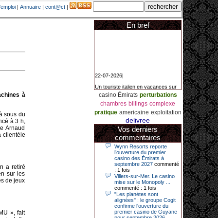
'emploi
|
Annuaire
|
cont@ct
|
En bref
22-07-2026|
Un touriste italien en vacances sur
la Côte d’Azur a remporté un
jackpot exceptionnel de 84.631
achines à
casino Émirats
perturbations
euros dans la nuit de samedi à
chambres
billings
complexe
dimanche au Casino Barrière Le
Croisette à Cannes. Il s’agit d’un
pratique
americaine
exploitation
 à sous du
nouveau record de gains de l’année
delivree
ncé à 3 h,
2026 pour cet établissement.
que Arnaud
Vos derniers
 clientèle
commentaires
Wynn Resorts reporte
14-04-2026|
l’ouverture du premier
casino des Émirats à
Dimanche 12 avril 2026, cette date
septembre 2027
commenté
 a retiré
restera gravée dans la mémoire de
: 1 fois
en sur les
ce joueur du casino de Saint-Quay-
Villers-sur-Mer. Le casino
es de jeux
Portrieux (Côtes-d’Armor).
mise sur le Monopoly ...
commenté : 1 fois
Ce quinquagénaire, habitant Plouha
"Les planètes sont
mais souhaitant garder l’anonymat,
alignées" : le groupe Cogit
a eu l’énorme surprise de décrocher
confirme l'ouverture du
un jackpot record de 82 426 €.
premier casino de Guyane
U », fait
pour septembre 2026