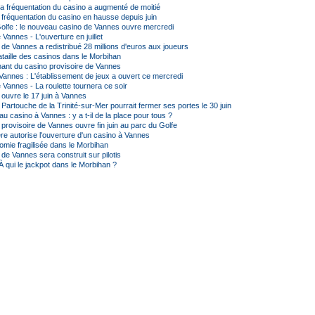
a fréquentation du casino a augmenté de moitié
 fréquentation du casino en hausse depuis juin
olfe : le nouveau casino de Vannes ouvre mercredi
Vannes - L'ouverture en juillet
 de Vannes a redistribué 28 millions d'euros aux joueurs
taille des casinos dans le Morbihan
nant du casino provisoire de Vannes
Vannes : L'établissement de jeux a ouvert ce mercredi
 Vannes - La roulette tournera ce soir
 ouvre le 17 juin à Vannes
Partouche de la Trinité-sur-Mer pourrait fermer ses portes le 30 juin
 casino à Vannes : y a t-il de la place pour tous ?
provisoire de Vannes ouvre fin juin au parc du Golfe
re autorise l'ouverture d'un casino à Vannes
mie fragilisée dans le Morbihan
de Vannes sera construit sur pilotis
À qui le jackpot dans le Morbihan ?