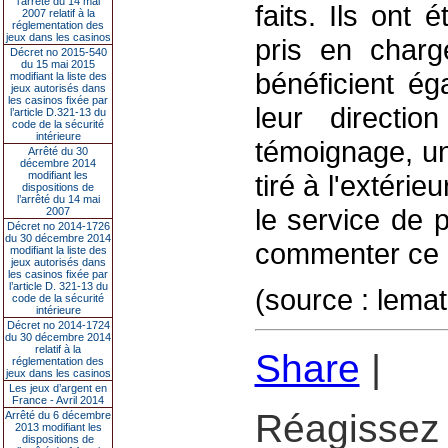
l’arrêté du 14 mai
faits. Ils ont
2007 relatif à la
réglementation des
jeux dans les casinos
pris en charge
Décret no 2015-540
du 15 mai 2015
bénéficient ég
modifiant la liste des
jeux autorisés dans
les casinos fixée par
leur directi
l’article D.321-13 du
code de la sécurité
intérieure
témoignage, un
Arrêté du 30
décembre 2014
modifiant les
tiré à l'extérie
dispositions de
l’arrêté du 14 mai
le service de 
2007
Décret no 2014-1726
du 30 décembre 2014
commenter ce p
modifiant la liste des
jeux autorisés dans
les casinos fixée par
l’article D. 321-13 du
(source : lema
code de la sécurité
intérieure
Décret no 2014-1724
du 30 décembre 2014
relatif à la
Share
|
réglementation des
jeux dans les casinos
Les jeux d’argent en
France - Avril 2014
Réagissez 
Arrêté du 6 décembre
2013 modifiant les
dispositions de