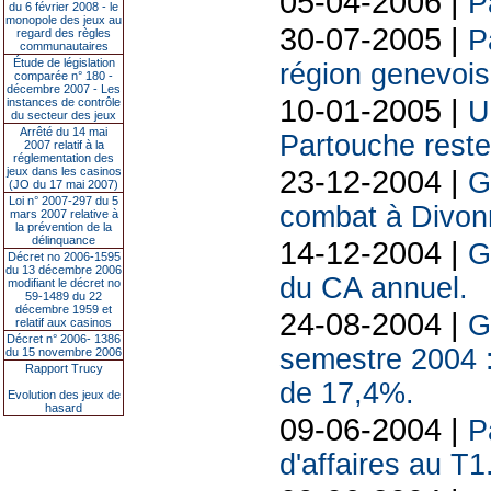
05-04-2006 |
P
du 6 février 2008 - le
monopole des jeux au
30-07-2005 |
P
regard des règles
communautaires
Étude de législation
région genevoi
comparée n° 180 -
décembre 2007 - Les
10-01-2005 |
instances de contrôle
U
du secteur des jeux
Arrêté du 14 mai
Partouche reste
2007 relatif à la
réglementation des
23-12-2004 |
jeux dans les casinos
G
(JO du 17 mai 2007)
Loi n° 2007-297 du 5
combat à Divon
mars 2007 relative à
la prévention de la
délinquance
14-12-2004 |
G
Décret no 2006-1595
du 13 décembre 2006
du CA annuel.
modifiant le décret no
59-1489 du 22
décembre 1959 et
24-08-2004 |
G
relatif aux casinos
Décret n° 2006- 1386
semestre 2004 :
du 15 novembre 2006
Rapport Trucy
de 17,4%.
Evolution des jeux de
hasard
09-06-2004 |
P
d'affaires au T1