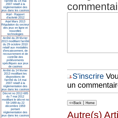
l’arrêté du 14 mai
commentair
2007 relatif à la
réglementation des
jeux dans les casinos
Arjel - Rapport
d'activité 2012
Arjel Mars 2013
Régulation du secteur
des jeux en ligne et
nouvelles
technologies
Arrêté du 28 février
2013 modifiant l'arrêté
du 29 octobre 2010
relatif aux modalités
d'encaissement, de
recouvrement et de
contrôle des
prélèvements
spécifiques aux jeux
de casinos
Arrêté du 14 février
S'inscrire
Vous
2013 modifiant les
dispositions de
l'arrêté du 14 mai
un commentair
2007 relatif à la
réglementation des
jeux dans les casinos
Décret no 2012-685
du 7 mai 2012
modifiant le décret no
59-1489 du 22
décembre 1959
portant
Autre(s) Art
réglementation des
jeux dans les casinos