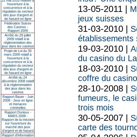
12 mai 2010 relative à
l’ouverture à la
13-05-2011 |
M
concurrence et à la
régulation du secteur
des jeux d’argent et
jeux suisses
de hasard en ligne
Fédération Suisse
31-03-2010 |
S
des Casinos -
Rapport 2009
Arrêté du 29 juillet
établissements 
2009 relatif à la
réglementation des
19-03-2010 |
jeux dans les casinos
A
Projet de Loi du 30
mars 2009 relatif à
du casino du La
l’ouverture à la
concurrence et à la
18-03-2010 |
régulation du secteur
S
des jeux d’argent et
de hasard en ligne
coffre du casin
Arrêté du 24
décembre 2008 relatif
à la réglementation
28-10-2008 |
S
des jeux dans les
casinos
fumeurs, le cas
Rapport Bauer - Juin
2008 - Jeux en ligne
et menaces
trois mois
criminelles
Rapport Durieux -
30-05-2007 |
S
MARS 2008 -
Rapport de la mission
sur l’ouverture du
carte des tourn
marché des jeux
d’argent et de hasard
Rapport d'information