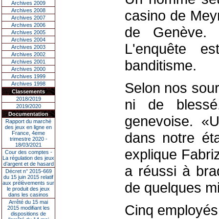
Archives 2009
Archives 2008
casino de Meyri
Archives 2007
Archives 2006
de Genève. L
Archives 2005
Archives 2004
L'enquête e
Archives 2003
Archives 2002
banditisme.
Archives 2001
Archives 2000
Archives 1999
Selon nos sourc
Archives 1998
Classements
2018/2019
ni de blessé
2019/2020
Documentation
genevoise. «
Rapport du marché
des jeux en ligne en
dans notre éta
France, 4eme
trimestre 2020 -
18/03/2021
explique Fabriz
Cour des comptes -
La régulation des jeux
d’argent et de hasard
a réussi à bra
Décret n° 2015-669
du 15 juin 2015 relatif
de quelques mil
aux prélèvements sur
le produit des jeux
dans les casinos
Arrêté du 15 mai
Cinq employés 
2015 modifiant les
dispositions de