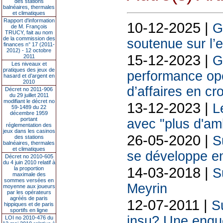
des stations
balnéaires, thermales
et climatiques
Rapport d'information
10-12-2025 |
G
de M. François
TRUCY, fait au nom
de la commission des
soutenue sur l’
finances n° 17 (2011-
2012) - 12 octobre
15-12-2023 |
2011
G
Les niveaux et
pratiques des jeux de
performance opé
hasard et d’argent en
2010
d’affaires en c
Décret no 2011-906
du 29 juillet 2011
modifiant le décret no
13-12-2023 |
L
59-1489 du 22
décembre 1959
portant
avec "plus d'am
réglementation des
jeux dans les casinos
26-05-2020 |
S
des stations
balnéaires, thermales
et climatiques
se développe en
Décret no 2010-605
du 4 juin 2010 relatif à
14-03-2018 |
la proportion
S
maximale des
sommes versées en
Meyrin
moyenne aux joueurs
par les opérateurs
agréés de paris
12-07-2011 |
S
hippiques et de paris
sportifs en ligne
insu? Une enquê
LOI no 2010-476 du