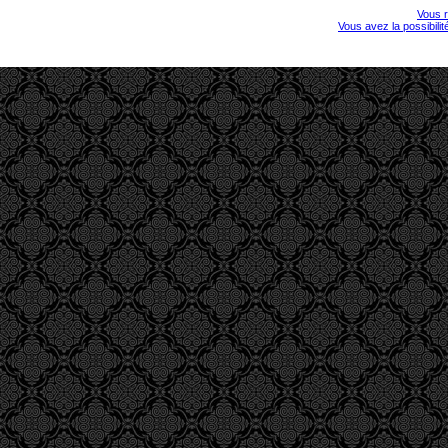
Vous r
Vous avez la possibili