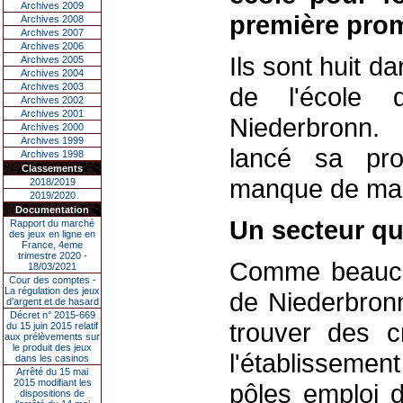
Archives 2009
première prom
Archives 2008
Archives 2007
Archives 2006
Ils sont huit d
Archives 2005
Archives 2004
Archives 2003
de l'école 
Archives 2002
Archives 2001
Niederbronn. D
Archives 2000
Archives 1999
lancé sa pro
Archives 1998
Classements
manque de mai
2018/2019
2019/2020
Documentation
Un secteur qu
Rapport du marché
des jeux en ligne en
France, 4eme
trimestre 2020 -
Comme beaucou
18/03/2021
Cour des comptes -
La régulation des jeux
de Niederbron
d’argent et de hasard
Décret n° 2015-669
trouver des c
du 15 juin 2015 relatif
aux prélèvements sur
le produit des jeux
l'établissemen
dans les casinos
Arrêté du 15 mai
2015 modifiant les
pôles emploi d
dispositions de