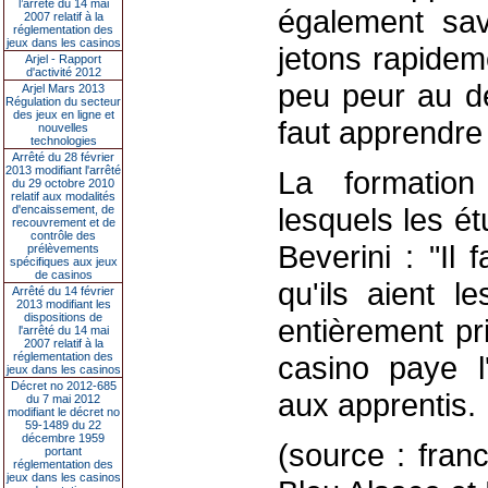
l’arrêté du 14 mai
également sav
2007 relatif à la
réglementation des
jeux dans les casinos
jetons rapidem
Arjel - Rapport
d'activité 2012
peu peur au dé
Arjel Mars 2013
Régulation du secteur
des jeux en ligne et
faut apprendre 
nouvelles
technologies
Arrêté du 28 février
2013 modifiant l'arrêté
La formatio
du 29 octobre 2010
relatif aux modalités
lesquels les é
d'encaissement, de
recouvrement et de
contrôle des
Beverini : "Il 
prélèvements
spécifiques aux jeux
de casinos
qu'ils aient l
Arrêté du 14 février
2013 modifiant les
dispositions de
entièrement pr
l'arrêté du 14 mai
2007 relatif à la
réglementation des
casino paye l
jeux dans les casinos
Décret no 2012-685
aux apprentis.
du 7 mai 2012
modifiant le décret no
59-1489 du 22
décembre 1959
(source : fran
portant
réglementation des
jeux dans les casinos