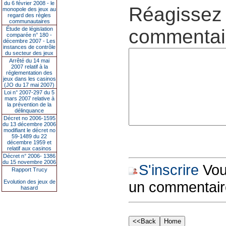
du 6 février 2008 - le
Réagissez 
monopole des jeux au
regard des règles
communautaires
Étude de législation
commentair
comparée n° 180 -
décembre 2007 - Les
instances de contrôle
du secteur des jeux
Arrêté du 14 mai
2007 relatif à la
réglementation des
jeux dans les casinos
(JO du 17 mai 2007)
Loi n° 2007-297 du 5
mars 2007 relative à
la prévention de la
délinquance
Décret no 2006-1595
du 13 décembre 2006
modifiant le décret no
59-1489 du 22
décembre 1959 et
relatif aux casinos
Décret n° 2006- 1386
du 15 novembre 2006
S'inscrire
Vous
Rapport Trucy
Evolution des jeux de
un commentair
hasard