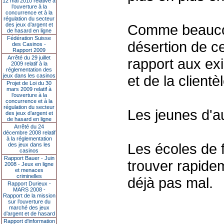
12 mai 2010 relative à
l’ouverture à la
concurrence et à la
régulation du secteur
des jeux d’argent et
Comme beaucou
de hasard en ligne
Fédération Suisse
désertion de c
des Casinos -
Rapport 2009
Arrêté du 29 juillet
rapport aux exi
2009 relatif à la
réglementation des
jeux dans les casinos
et de la clientèl
Projet de Loi du 30
mars 2009 relatif à
l’ouverture à la
concurrence et à la
régulation du secteur
Les jeunes d'au
des jeux d’argent et
de hasard en ligne
Arrêté du 24
décembre 2008 relatif
à la réglementation
Les écoles de 
des jeux dans les
casinos
Rapport Bauer - Juin
trouver rapidem
2008 - Jeux en ligne
et menaces
criminelles
déjà pas mal.
Rapport Durieux -
MARS 2008 -
Rapport de la mission
sur l’ouverture du
marché des jeux
d’argent et de hasard
Rapport d'information