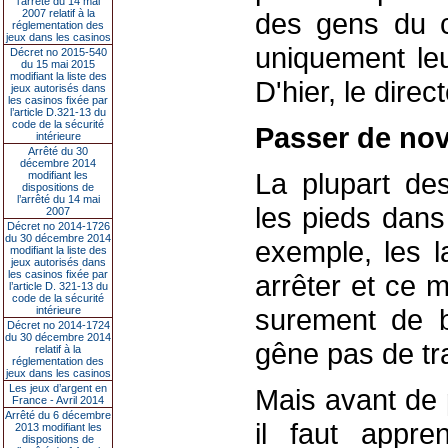
l’arrêté du 14 mai
2007 relatif à la
des gens du c
réglementation des
jeux dans les casinos
uniquement leu
Décret no 2015-540
du 15 mai 2015
modifiant la liste des
D'hier, le dire
jeux autorisés dans
les casinos fixée par
l’article D.321-13 du
code de la sécurité
Passer de no
intérieure
Arrêté du 30
décembre 2014
La plupart des
modifiant les
dispositions de
l’arrêté du 14 mai
les pieds dans
2007
Décret no 2014-1726
du 30 décembre 2014
exemple, les l
modifiant la liste des
jeux autorisés dans
les casinos fixée par
arrêter et ce 
l’article D. 321-13 du
code de la sécurité
surement de 
intérieure
Décret no 2014-1724
du 30 décembre 2014
gêne pas de trav
relatif à la
réglementation des
jeux dans les casinos
Les jeux d’argent en
Mais avant de 
France - Avril 2014
Arrêté du 6 décembre
il faut appre
2013 modifiant les
dispositions de