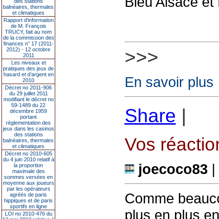
Bleu Alsace et
des stations
balnéaires, thermales
et climatiques
Rapport d'information
de M. François
TRUCY, fait au nom
de la commission des
finances n° 17 (2011-
2012) - 12 octobre
>>>
2011
Les niveaux et
pratiques des jeux de
hasard et d’argent en
En savoir plus
2010
Décret no 2011-906
du 29 juillet 2011
modifiant le décret no
59-1489 du 22
Share
|
décembre 1959
portant
réglementation des
jeux dans les casinos
des stations
Vos réaction
balnéaires, thermales
et climatiques
Décret no 2010-605
du 4 juin 2010 relatif à
joecoco83
|
la proportion
maximale des
sommes versées en
moyenne aux joueurs
par les opérateurs
Comme beaucou
agréés de paris
hippiques et de paris
sportifs en ligne
plus en plus en
LOI no 2010-476 du