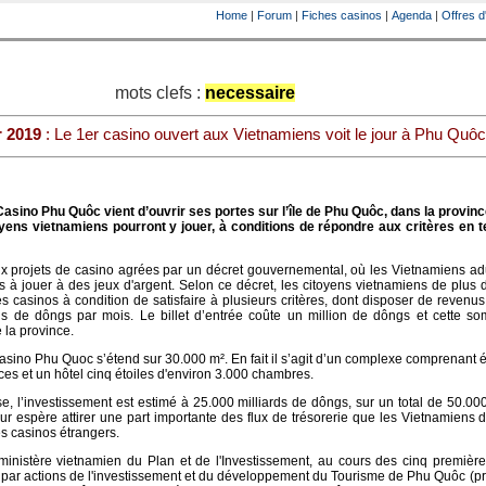
Home
|
Forum
|
Fiches casinos
|
Agenda
|
Offres d
mots clefs :
necessaire
r 2019
: Le 1er casino ouvert aux Vietnamiens voit le jour à Phu Quôc
sino Phu Quôc vient d’ouvrir ses portes sur l’île de Phu Quôc, dans la provinc
oyens vietnamiens pourront y jouer, à conditions de répondre aux critères en 
eux projets de casino agrées par un décret gouvernemental, où les Vietnamiens ad
és à jouer à des jeux d'argent. Selon ce décret, les citoyens vietnamiens de plus
s casinos à condition de satisfaire à plusieurs critères, dont disposer de revenus
ns de dôngs par mois. Le billet d’entrée coûte un million de dôngs et cette s
 la province.
sino Phu Quoc s’étend sur 30.000 m². En fait il s’agit d’un complexe comprenant
es et un hôtel cinq étoiles d'environ 3.000 chambres.
, l’investissement est estimé à 25.000 milliards de dôngs, sur un total de 50.000
eur espère attirer une part importante des flux de trésorerie que les Vietnamiens
 casinos étrangers.
ministère vietnamien du Plan et de l'Investissement, au cours des cinq premièr
é par actions de l'investissement et du développement du Tourisme de Phu Quôc (pr