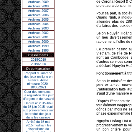
de Corona Resort & Ca
Archives 2009
projet aura donc un im
Archives 2008
Archives 2007
Pour sa part, la soci
Archives 2006
Quang Ninh, a indiqu
Archives 2005
atteindre plus de 288
Archives 2004
d’affaires des jeux de
Archives 2003
Archives 2002
Selon Nguyên Hoàng Ha
Archives 2001
un lieu divertissem
rapidement, l’offre de 
Archives 2000
Archives 1999
Ce premier casino aut
Archives 1998
Vietnam, de l’île de P
Classements
iront au Cambodge, à
2018/2019
d'autres services conn
2019/2020
a déclaré Nguyên Hoà
Documentation
Rapport du marché
Fonctionnement à tit
des jeux en ligne en
France, 4eme
Selon le ministère de
trimestre 2020 -
jeux et 4.579 machi
18/03/2021
L’autorisation faite 
Cour des comptes -
s’agit d’une manière e
La régulation des jeux
d’argent et de hasard
D’après l'économiste 
Décret n° 2015-669
tout élément inapprop
du 15 juin 2015 relatif
dôngs par mois ne ser
aux prélèvements sur
phase expérimentale le
le produit des jeux
dans les casinos
Nguyên Hoàng Hai a dé
Arrêté du 15 mai
progressivement la vér
2015 modifiant les
dispositions de
un bon critère pour 