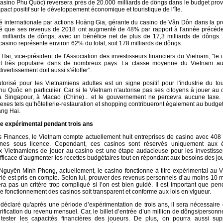
sino Phu Quôc) reversera près de 20.000 milliards de dôngs dans le budget prov
pact positif sur le développement économique et touristique de l’île.
été internationale par actions Hoàng Gia, gérante du casino de Vân Dôn dans la p
é que ses revenus de 2018 ont augmenté de 48% par rapport à l'année précéde
 milliards de dôngs, avec un bénéfice net de plus de 17,3 milliards de dôngs. 
 casino représente environ 62% du total, soit 178 milliards de dôngs.
i, vice-président de l'Association des investisseurs financiers du Vietnam, "le 
ent très populaire dans de nombreux pays. La classe moyenne du Vietnam a
divertissement doit aussi s’étoffer".
orisé pour les Vietnamiens adultes est un signe positif pour l'industrie du to
hu Quôc en particulier. Car si le Vietnam n'autorise pas ses citoyens à jouer au c
 Singapour, à Macao (Chine)... et le gouvernement ne percevra aucune taxe. 
exes tels qu’hôtellerie-restauration et shopping contribueront également au budget 
ng Hai.
re expérimental pendant trois ans
s Finances, le Vietnam compte actuellement huit entreprises de casino avec 408
nes sous licence. Cependant, ces casinos sont réservés uniquement aux é
aux Vietnamiens de jouer au casino est une étape audacieuse pour les investisseu
fficace d’augmenter les recettes budgétaires tout en répondant aux besoins des jo
Nguyên Minh Phong, actuellement, le casino fonctionne à titre expérimental au 
rié est pris en compte. Selon lui, prouver des revenus personnels d’au moins 10 m
a pas un critère trop compliqué si l’on est bien guidé. Il est important que pen
 fonctionnement des casinos soit transparent et conforme aux lois en vigueur.
claré qu'après une période d’expérimentation de trois ans, il sera nécessaire 
ification du revenu mensuel. Car, le billet d’entrée d’un million de dôngs/personn
tester les capacités financières des joueurs. De plus, on pourra aussi sup