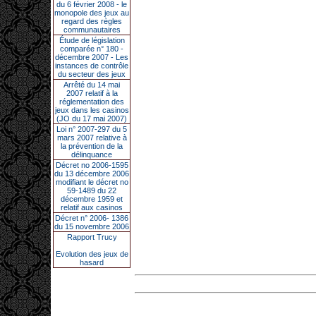
du 6 février 2008 - le
monopole des jeux au
regard des règles
communautaires
Étude de législation
comparée n° 180 -
décembre 2007 - Les
instances de contrôle
du secteur des jeux
Arrêté du 14 mai
2007 relatif à la
réglementation des
jeux dans les casinos
(JO du 17 mai 2007)
Loi n° 2007-297 du 5
mars 2007 relative à
la prévention de la
délinquance
Décret no 2006-1595
du 13 décembre 2006
modifiant le décret no
59-1489 du 22
décembre 1959 et
relatif aux casinos
Décret n° 2006- 1386
du 15 novembre 2006
Rapport Trucy
Evolution des jeux de
hasard