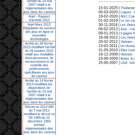
l’arrêté du 14 mai
2007 relatif à la
15-01-2025 |
Thaïlande
réglementation des
jeux dans les casinos
05-03-2020 |
Lognes : l
19-02-2020 |
Arjel - Rapport
ANJ, Cas
d'activité 2012
01-02-2019 |
Le 1er ca
Arjel Mars 2013
30-11-2018 |
Les Vietna
Régulation du secteur
06-02-2013 |
Asie - Cas
des jeux en ligne et
08-01-2013 |
Il gagne 5
nouvelles
18-08-2012 |
Les Vietn
technologies
20-02-2012 |
Vietnam - 
Arrêté du 28 février
13-02-2011 |
Un réseau
2013 modifiant l'arrêté
31-05-2010 |
Elixir Ga
du 29 octobre 2010
16-12-2009 |
relatif aux modalités
Vietnam : 
d'encaissement, de
10-06-2009 |
Boten, le
recouvrement et de
25-05-2007 |
USA : Dém
contrôle des
prélèvements
spécifiques aux jeux
de casinos
Arrêté du 14 février
2013 modifiant les
dispositions de
l'arrêté du 14 mai
2007 relatif à la
réglementation des
jeux dans les casinos
Décret no 2012-685
du 7 mai 2012
modifiant le décret no
59-1489 du 22
décembre 1959
portant
réglementation des
jeux dans les casinos