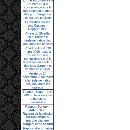
12 mai 2010 relative à
l’ouverture à la
concurrence et à la
régulation du secteur
des jeux d’argent et
de hasard en ligne
Fédération Suisse
des Casinos -
Rapport 2009
Arrêté du 29 juillet
2009 relatif à la
réglementation des
jeux dans les casinos
Projet de Loi du 30
mars 2009 relatif à
l’ouverture à la
concurrence et à la
régulation du secteur
des jeux d’argent et
de hasard en ligne
Arrêté du 24
décembre 2008 relatif
à la réglementation
des jeux dans les
casinos
Rapport Bauer - Juin
2008 - Jeux en ligne
et menaces
criminelles
Rapport Durieux -
MARS 2008 -
Rapport de la mission
sur l’ouverture du
marché des jeux
d’argent et de hasard
Rapport d'information