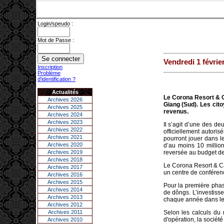
Login/speudo :
Mot de Passe :
Vendredi 1 févrie
Inscription
Problème
d'identification ?
Actualités
Le Corona Resort & Ca
Archives 2026
Giang (Sud). Les cit
Archives 2025
revenus.
Archives 2024
Archives 2023
Il s’agit d’une des d
Archives 2022
officiellement autoris
Archives 2021
pourront jouer dans le
Archives 2020
d’au moins 10 millio
Archives 2019
reversée au budget de
Archives 2018
Le Corona Resort & Ca
Archives 2017
un centre de conférenc
Archives 2016
Archives 2015
Pour la première phase
Archives 2014
de dôngs. L’investiss
Archives 2013
chaque année dans les
Archives 2012
Archives 2011
Selon les calculs du 
d'opération, la sociét
Archives 2010