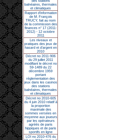
des stations
balnéaires, thermales
et climatiques
Rapport d'information
de M. François
TRUCY, fait au nom
de la commission des
finances n° 17 (2011-
2012) - 12 octobre
2011
Les niveaux et
pratiques des jeux de
hasard et d’argent en
2010
Décret no 2011-906
du 29 juillet 2011
modifiant le décret no
59-1489 du 22
décembre 1959
portant
réglementation des
jeux dans les casinos
des stations
balnéaires, thermales
et climatiques
Décret no 2010-605
du 4 juin 2010 relatif à
la proportion
maximale des
sommes versées en
moyenne aux joueurs
par les opérateurs
agréés de paris
hippiques et de paris
sportifs en ligne
LOI no 2010-476 du