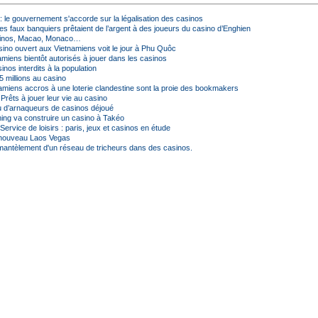
: le gouvernement s'accorde sur la légalisation des casinos
es faux banquiers prêtaient de l’argent à des joueurs du casino d’Enghien
inos, Macao, Monaco…
sino ouvert aux Vietnamiens voit le jour à Phu Quôc
miens bientôt autorisés à jouer dans les casinos
inos interdits à la population
5 millions au casino
amiens accros à une loterie clandestine sont la proie des bookmakers
Prêts à jouer leur vie au casino
 d’arnaqueurs de casinos déjoué
ming va construire un casino à Takéo
Service de loisirs : paris, jeux et casinos en étude
 nouveau Laos Vegas
antèlement d'un réseau de tricheurs dans des casinos.