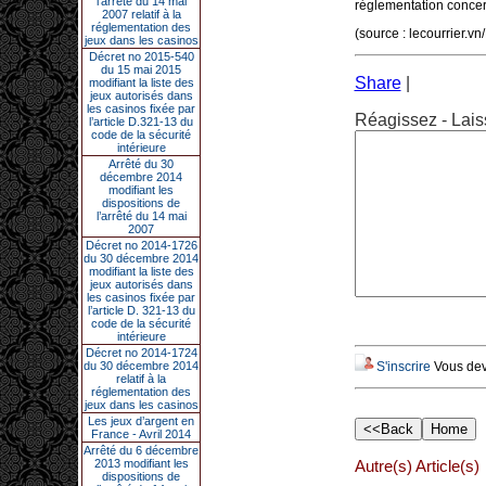
l’arrêté du 14 mai
réglementation concern
2007 relatif à la
réglementation des
(source : lecourrier.
jeux dans les casinos
Décret no 2015-540
du 15 mai 2015
Share
|
modifiant la liste des
jeux autorisés dans
les casinos fixée par
Réagissez - Lais
l’article D.321-13 du
code de la sécurité
intérieure
Arrêté du 30
décembre 2014
modifiant les
dispositions de
l’arrêté du 14 mai
2007
Décret no 2014-1726
du 30 décembre 2014
modifiant la liste des
jeux autorisés dans
les casinos fixée par
l’article D. 321-13 du
code de la sécurité
intérieure
Décret no 2014-1724
du 30 décembre 2014
S'inscrire
Vous deve
relatif à la
réglementation des
jeux dans les casinos
Les jeux d’argent en
France - Avril 2014
Arrêté du 6 décembre
2013 modifiant les
Autre(s) Article(s)
dispositions de