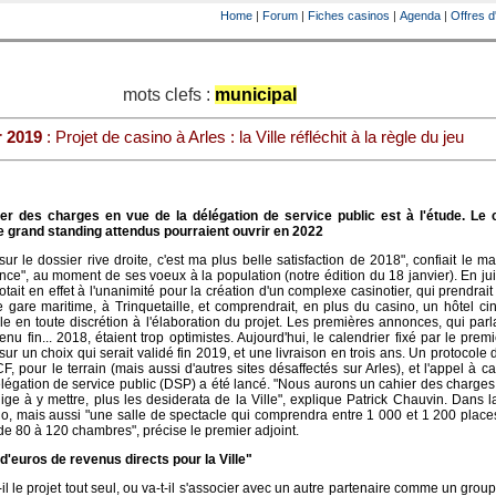
Home
|
Forum
|
Fiches casinos
|
Agenda
|
Offres d
mots clefs :
municipal
r 2019
: Projet de casino à Arles : la Ville réfléchit à la règle du jeu
er des charges en vue de la délégation de service public est à l'étude. Le
 de grand standing attendus pourraient ouvrir en 2022
r le dossier rive droite, c'est ma plus belle satisfaction de 2018", confiait le m
nce", au moment de ses voeux à la population (notre édition du 18 janvier). En jui
otait en effet à l'unanimité pour la création d'un complexe casinotier, qui prendrait
 gare maritime, à Trinquetaille, et comprendrait, en plus du casino, un hôtel cin
ille en toute discrétion à l'élaboration du projet. Les premières annonces, qui parl
enu fin... 2018, étaient trop optimistes. Aujourd'hui, le calendrier fixé par le premi
sur un choix qui serait validé fin 2019, et une livraison en trois ans. Un protocole 
, pour le terrain (mais aussi d'autres sites désaffectés sur Arles), et l'appel à c
délégation de service public (DSP) a été lancé. "Nous aurons un cahier des charges
ige à y mettre, plus les desiderata de la Ville", explique Patrick Chauvin. Dans 
no, mais aussi "une salle de spectacle qui comprendra entre 1 000 et 1 200 place
e 80 à 120 chambres", précise le premier adjoint.
 d'euros de revenus directs pour la Ville"
-il le projet tout seul, ou va-t-il s'associer avec un autre partenaire comme un group