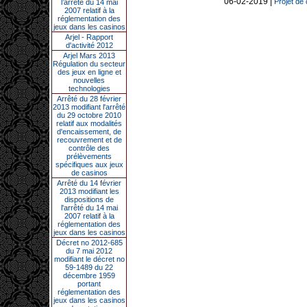
06-02-2019 |
Projet de c
l’arrêté du 14 mai
2007 relatif à la
réglementation des
jeux dans les casinos
Arjel - Rapport
d'activité 2012
Arjel Mars 2013
Régulation du secteur
des jeux en ligne et
nouvelles
technologies
Arrêté du 28 février
2013 modifiant l'arrêté
du 29 octobre 2010
relatif aux modalités
d'encaissement, de
recouvrement et de
contrôle des
prélèvements
spécifiques aux jeux
de casinos
Arrêté du 14 février
2013 modifiant les
dispositions de
l'arrêté du 14 mai
2007 relatif à la
réglementation des
jeux dans les casinos
Décret no 2012-685
du 7 mai 2012
modifiant le décret no
59-1489 du 22
décembre 1959
portant
réglementation des
jeux dans les casinos