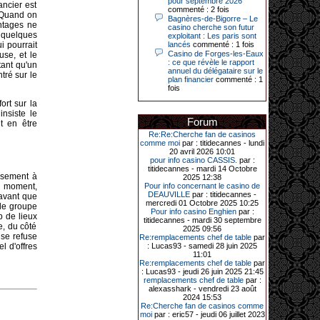
pour septembre 2026
Le plus gros gain gagné depuis plus
ancier est
commenté : 2 fois
de 20 ans dans l’établissement.
. Quand on
Bagnères-de-Bigorre – Le
antages ne
casino cherche son futur
r quelques
exploitant : Les paris sont
i pourrait
lancés
commenté : 1 fois
Casino de Forges-les-Eaux
use, et le
31-03-2026|
: ce que révèle le rapport
tant qu'un
annuel du délégataire sur le
Série de jackpots au casino JOA de
ntré sur le
plan financier
commenté : 1
Gujan-Mestras : ce mois de mars a
fois
été fructueux pour quelques
joueurs. D’abord avec 44 207 euros
ort sur la
remportés le dimanche 22 mars sur
nsiste le
une machine à sous pour une mise
Forum
initiale de 5,28 €. Puis quelques
nt en être
jours plus tard, le vendredi 27 mars,
Re:Re:Cherche fan de casinos
un joueur a décroché 12 086 euros
comme moi
par : titidecannes - lundi
sur une autre machine à sous.
20 avril 2026 10:01
pour info casino CASSIS.
par :
Enfin, troisième et dernier jackpot,
titidecannes - mardi 14 Octobre
record cette fois-ci, le samedi 28
issement à
2025 12:38
mars dernier. Quelque 111 322
on moment,
Pour info concernant le casino de
euros ont été remportés sur la table
DEAUVILLE
par : titidecannes -
 avant que
d’Ultimate Texas Hold’em Poker,
mercredi 01 Octobre 2025 10:25
 le groupe
grâce à une mise de 5 euros sur la
Pour info casino Enghien
par :
p de lieux
case bonus et une quinte flush
titidecannes - mardi 30 septembre
royale. Ces gains ont été annoncés
e, du côté
2025 09:56
dans un communiqué diffusé par le
 se refuse
Re:remplacements chef de table
par
casino ce lundi 30 mars en soirée.
l d'offres
: Lucas93 - samedi 28 juin 2025
11:01
Re:remplacements chef de table
par
: Lucas93 - jeudi 26 juin 2025 21:45
remplacements chef de table
par :
11-01-2026|
alexasshark - vendredi 23 août
2024 15:53
Dimanche 11 janvier, en soirée, une
Re:Cherche fan de casinos comme
cliente retraitée de 78 ans, habitant
moi
par : eric57 - jeudi 06 juillet 2023
Trémuson, a eu l’énorme surprise