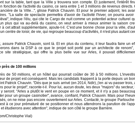
nt sur la table, tant que la Ville y trouvera son compte. Et justement, l'intérêt fin
 fonction de l'activité du casino, ce sera entre 1 et 3 millions de revenus directs
inancière de la Ville...", glisse Patrick Chauvin. Et pour le premier adjoint, les av
es. "La salle de spectacle permettra d'avoir de l'activité l'hiver, on pourra avoi
ival", indique l'élu, qui cite le Cargo de nuit comme un potentiel acteur culturel qu
t un plus qui va au-delà du casino, on veut arriver à mieux animer la saison cre
 à cet attrait supplémentaire, ajoute-t-il. C'est une bonne chose pour la ville, d'au
un centre de loisir, de vie, qui regroupe beaucoup d'activités, il n'est plus autant ce
, assure Patrick Chauvin, sont là. Et en plus du contenu, il leur faudra faire un eff
rons dans la DSP à ce que le projet soit porté par un architecte de renom", i
e site stratégique, qui offre la plus belle vue sur Arles, il pouvait difficileme
 près de 100 millions
ès de 50 millions, et un hôtel qui pourrait coûter de 30 à 50 millions. L'invest
teur de projet est conséquent. Mais les candidats frappent à la porte depuis un b
nt Patrick Chauvin. "Dès que je suis arrivé (en 2014, Ndlr), j'en ai vu passer trois,
 pour le projet", raconte-t-il. Pour lui, aucun doute, les deux "majors" du secteur,
 y seront. "Arles a plutôt le vent en poupe en ce moment, et il n'y a pas beaucou
r pour un groupe casinotier", avance, confiant, Patrick Chauvin. Mais pour l'heur
ssés, on ne mise pas encore ouvertement sur Arles. Contacté, le groupe Partouche
l est à ce jour prématuré de se positionner et nous attendrons la parution de l'appe
t étudierons avec attention", indique de son côté le groupe Barrière.
com/Christophe Vial)