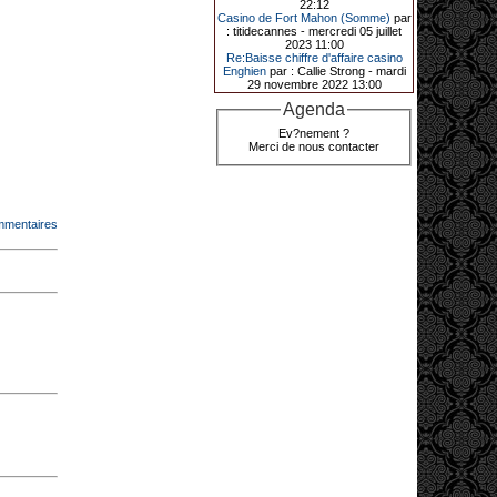
22:12
de décrocher un méga jackpot.
Casino de Fort Mahon (Somme)
par
: titidecannes - mercredi 05 juillet
Elle n’a misé que 88 centimes sur
2023 11:00
une machine à sous et a remporté
Re:Baisse chiffre d'affaire casino
4_ 239 €?!
Enghien
par : Callie Strong - mardi
29 novembre 2022 13:00
Agenda
10-01-2026|
Ev?nement ?
Merci de nous contacter
Au « Kasino » de Fréhel, une
vacancière a décroché le jackpot
en misant seulement 68
centimes. Elle remporte plus de
44 640 € grâce à la machine à
sous « Jin Ji Bao Xi ».
mmentaires
En ce début d’année 2026, le plus
gros jackpot du « Kasino » de
Fréhel a été décroché. Samedi 10
janvier en début de soirée,
l’heureuse gagnante, qui souhaite
garder l’anonymat, a remporté plus
de 44 640 € sur la machine à sous «
Jin Ji Bao Xi », installée en février
2025. La cliente, en vacances dans
la région, a misé 0,68 € avant de
remporter la somme. Un membre du
comité de direction, Flavie Jehan, lui
a remis le gain.