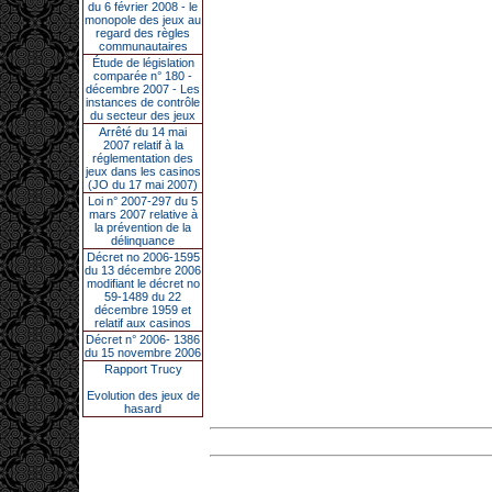
du 6 février 2008 - le
monopole des jeux au
regard des règles
communautaires
Étude de législation
comparée n° 180 -
décembre 2007 - Les
instances de contrôle
du secteur des jeux
Arrêté du 14 mai
2007 relatif à la
réglementation des
jeux dans les casinos
(JO du 17 mai 2007)
Loi n° 2007-297 du 5
mars 2007 relative à
la prévention de la
délinquance
Décret no 2006-1595
du 13 décembre 2006
modifiant le décret no
59-1489 du 22
décembre 1959 et
relatif aux casinos
Décret n° 2006- 1386
du 15 novembre 2006
Rapport Trucy
Evolution des jeux de
hasard