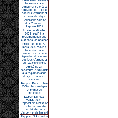
12 mai 2010 relative à
l’ouverture à la
concurrence et à la
régulation du secteur
des jeux d’argent et
de hasard en ligne
Fédération Suisse
des Casinos -
Rapport 2009
Arrêté du 29 juillet
2009 relatif à la
réglementation des
jeux dans les casinos
Projet de Loi du 30
mars 2009 relatif à
l’ouverture à la
concurrence et à la
régulation du secteur
des jeux d’argent et
de hasard en ligne
Arrêté du 24
décembre 2008 relatif
à la réglementation
des jeux dans les
casinos
Rapport Bauer - Juin
2008 - Jeux en ligne
et menaces
criminelles
Rapport Durieux -
MARS 2008 -
Rapport de la mission
sur l’ouverture du
marché des jeux
d’argent et de hasard
Rapport d'information