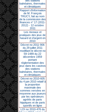
des stations
balnéaires, thermales
et climatiques
Rapport d'information
de M. François
TRUCY, fait au nom
de la commission des
finances n° 17 (2011-
2012) - 12 octobre
2011
Les niveaux et
pratiques des jeux de
hasard et d’argent en
2010
Décret no 2011-906
du 29 juillet 2011
modifiant le décret no
59-1489 du 22
décembre 1959
portant
réglementation des
jeux dans les casinos
des stations
balnéaires, thermales
et climatiques
Décret no 2010-605
du 4 juin 2010 relatif à
la proportion
maximale des
sommes versées en
moyenne aux joueurs
par les opérateurs
agréés de paris
hippiques et de paris
sportifs en ligne
LOI no 2010-476 du