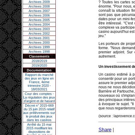
Archives 2009
? Toutes les cartes so
énorme. "Pour nous, en
Archives 2008
connaît la situation f
Archives 2007
sont pas que pécuniair
Archives 2006
dates pour un mini-fest
Archives 2005
être intéressé. "C'es
Archives 2004
complexe va participer
Archives 2003
casino aujourd'hui est 
Archives 2002
jeu."
Archives 2001
Archives 2000
Les porteurs de projet
Archives 1999
forme. "Nous demande
Archives 1998
premier adjoint. Sur c
autrement.
Classements
2018/2019
2019/2020
Un investissement de
Documentation
Un casino estimé à pr
Rapport du marché
des jeux en ligne en
consentir pour un por
France, 4eme
assure le premier adjoi
trimestre 2020 -
nous ne nous décidions
18/03/2021
Barrière et Partouche,
Cour des comptes -
nouveaux où s'implante
La régulation des jeux
des principaux intére
d’argent et de hasard
à évoquer le sujet. "I
Décret n° 2015-669
que nous regarderons e
du 15 juin 2015 relatif
aux prélèvements sur
(source : laprovence.
le produit des jeux
dans les casinos
Arrêté du 15 mai
2015 modifiant les
Share
|
dispositions de