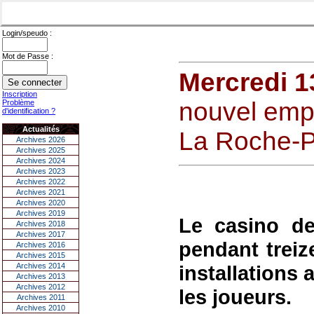
Login/speudo :
Mot de Passe :
Mercredi 1
Inscription
nouvel empi
Problème
d'identification ?
Actualités
La Roche-
Archives 2026
Archives 2025
Archives 2024
Archives 2023
Archives 2022
Archives 2021
Archives 2020
Archives 2019
Le casino d
Archives 2018
Archives 2017
pendant treiz
Archives 2016
Archives 2015
Archives 2014
installations
Archives 2013
Archives 2012
les joueurs.
Archives 2011
Archives 2010