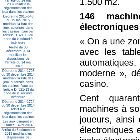
1.500 m2.
l’arrêté du 14 mai
2007 relatif à la
réglementation des
jeux dans les casinos
146 machin
Décret no 2015-540
du 15 mai 2015
électroniques
modifiant la liste des
jeux autorisés dans
les casinos fixée par
l’article D.321-13 du
« On a une zon
code de la sécurité
intérieure
Arrêté du 30
avec les tabl
décembre 2014
modifiant les
dispositions de
automatiques,
l’arrêté du 14 mai
2007
moderne », dét
Décret no 2014-1726
du 30 décembre 2014
modifiant la liste des
casino.
jeux autorisés dans
les casinos fixée par
l’article D. 321-13 du
code de la sécurité
Cent quarant
intérieure
Décret no 2014-1724
du 30 décembre 2014
machines à sou
relatif à la
réglementation des
joueurs, ainsi
jeux dans les casinos
Les jeux d’argent en
France - Avril 2014
électroniques e
Arrêté du 6 décembre
2013 modifiant les
dispositions de