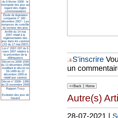
du 6 février 2008 - le
monopole des jeux au
regard des règles
communautaires
Étude de législation
comparée n° 180 -
décembre 2007 - Les
instances de contrôle
du secteur des jeux
Arrêté du 14 mai
2007 relatif à la
réglementation des
jeux dans les casinos
(JO du 17 mai 2007)
Loi n° 2007-297 du 5
mars 2007 relative à
la prévention de la
S'inscrire
Vous
délinquance
Décret no 2006-1595
du 13 décembre 2006
un commentair
modifiant le décret no
59-1489 du 22
décembre 1959 et
relatif aux casinos
Décret n° 2006- 1386
du 15 novembre 2006
Rapport Trucy
Autre(s) Art
Evolution des jeux de
hasard
28-07-2021 |
S