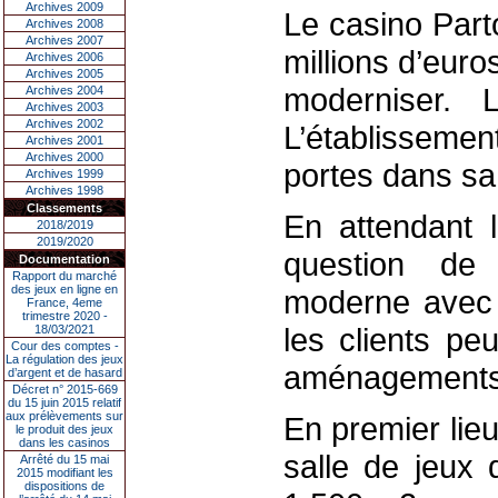
Archives 2009
Le casino Par
Archives 2008
Archives 2007
millions d’euro
Archives 2006
Archives 2005
moderniser. 
Archives 2004
Archives 2003
Archives 2002
L’établissemen
Archives 2001
Archives 2000
portes dans sa 
Archives 1999
Archives 1998
Classements
En attendant l
2018/2019
2019/2020
question de j
Documentation
Rapport du marché
des jeux en ligne en
moderne avec 
France, 4eme
trimestre 2020 -
les clients pe
18/03/2021
Cour des comptes -
La régulation des jeux
aménagements
d’argent et de hasard
Décret n° 2015-669
du 15 juin 2015 relatif
aux prélèvements sur
En premier lie
le produit des jeux
dans les casinos
salle de jeux
Arrêté du 15 mai
2015 modifiant les
dispositions de