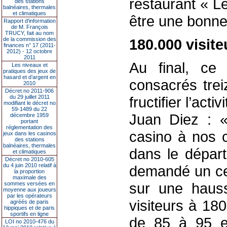
restaurant « L
des stations
balnéaires, thermales
et climatiques
être une bonne
Rapport d'information
de M. François
TRUCY, fait au nom
de la commission des
180.000 visit
finances n° 17 (2011-
2012) - 12 octobre
2011
Au final, ce l
Les niveaux et
pratiques des jeux de
hasard et d’argent en
consacrés trei
2010
Décret no 2011-906
du 29 juillet 2011
fructifier l’act
modifiant le décret no
59-1489 du 22
Juan Diez : «
décembre 1959
portant
réglementation des
casino à nos cl
jeux dans les casinos
des stations
balnéaires, thermales
dans le départ
et climatiques
Décret no 2010-605
du 4 juin 2010 relatif à
demandé un cen
la proportion
maximale des
sur une hauss
sommes versées en
moyenne aux joueurs
par les opérateurs
visiteurs à 18
agréés de paris
hippiques et de paris
sportifs en ligne
de 85 à 95 em
LOI no 2010-476 du