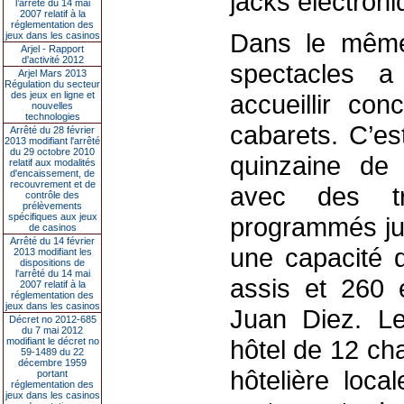
jacks électroni
l’arrêté du 14 mai
2007 relatif à la
réglementation des
Dans le même
jeux dans les casinos
Arjel - Rapport
d'activité 2012
spectacles a
Arjel Mars 2013
Régulation du secteur
des jeux en ligne et
accueillir con
nouvelles
technologies
cabarets. C’es
Arrêté du 28 février
2013 modifiant l'arrêté
du 29 octobre 2010
quinzaine de 
relatif aux modalités
d'encaissement, de
recouvrement et de
avec des tro
contrôle des
prélèvements
spécifiques aux jeux
programmés jus
de casinos
Arrêté du 14 février
une capacité d
2013 modifiant les
dispositions de
l'arrêté du 14 mai
assis et 260 e
2007 relatif à la
réglementation des
jeux dans les casinos
Juan Diez. L
Décret no 2012-685
du 7 mai 2012
hôtel de 12 cha
modifiant le décret no
59-1489 du 22
décembre 1959
hôtelière loc
portant
réglementation des
jeux dans les casinos