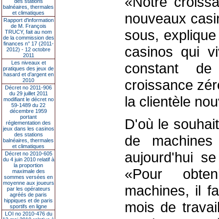
«Notre croiss
des stations
balnéaires, thermales
et climatiques
nouveaux casi
Rapport d'information
de M. François
sous, explique
TRUCY, fait au nom
de la commission des
finances n° 17 (2011-
casinos qui vi
2012) - 12 octobre
2011
Les niveaux et
constant d
pratiques des jeux de
hasard et d’argent en
croissance zér
2010
Décret no 2011-906
du 29 juillet 2011
la clientèle n
modifiant le décret no
59-1489 du 22
décembre 1959
portant
D'où le souhait
réglementation des
jeux dans les casinos
des stations
de machines
balnéaires, thermales
et climatiques
aujourd'hui ­ s
Décret no 2010-605
du 4 juin 2010 relatif à
la proportion
«Pour obteni
maximale des
sommes versées en
moyenne aux joueurs
machines, il f
par les opérateurs
agréés de paris
hippiques et de paris
mois de travai
sportifs en ligne
LOI no 2010-476 du