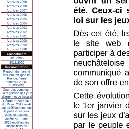
ouvrir un ser
Archives 2009
Archives 2008
été. Ceux-ci 
Archives 2007
Archives 2006
loi sur les jeu
Archives 2005
Archives 2004
Archives 2003
Dès cet été, l
Archives 2002
Archives 2001
le site web 
Archives 2000
Archives 1999
Archives 1998
participer à de
Classements
2018/2019
neuchâteloi
2019/2020
Documentation
communiqué an
Rapport du marché
des jeux en ligne en
France, 4eme
de son offre en
trimestre 2020 -
18/03/2021
Cour des comptes -
Cette évolutio
La régulation des jeux
d’argent et de hasard
Décret n° 2015-669
le 1er janvier 
du 15 juin 2015 relatif
aux prélèvements sur
le produit des jeux
sur les jeux d
dans les casinos
Arrêté du 15 mai
par le peuple 
2015 modifiant les
dispositions de