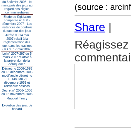
du 6 février 2008 - le
(source : arcin
monopole des jeux au
regard des règles
communautaires
Étude de législation
comparée n° 180 -
Share
|
décembre 2007 - Les
instances de contrôle
du secteur des jeux
Arrêté du 14 mai
2007 relatif à la
Réagissez 
réglementation des
jeux dans les casinos
(JO du 17 mai 2007)
commentair
Loi n° 2007-297 du 5
mars 2007 relative à
la prévention de la
délinquance
Décret no 2006-1595
du 13 décembre 2006
modifiant le décret no
59-1489 du 22
décembre 1959 et
relatif aux casinos
Décret n° 2006- 1386
du 15 novembre 2006
Rapport Trucy
Evolution des jeux de
hasard