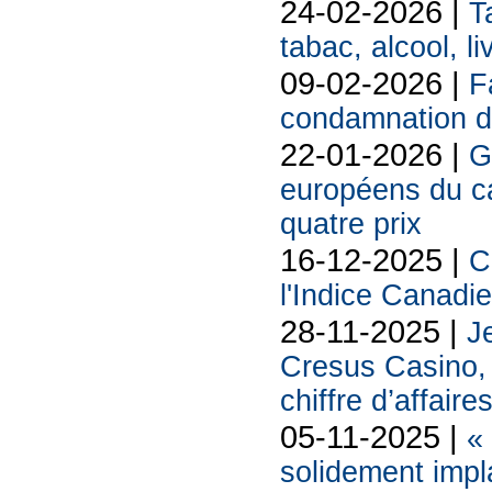
24-02-2026 |
T
tabac, alcool, liv
09-02-2026 |
F
condamnation d
22-01-2026 |
G
européens du 
quatre prix
16-12-2025 |
C
l'Indice Canadi
28-11-2025 |
Je
Cresus Casino, l
chiffre d’affaire
05-11-2025 |
«
solidement impl