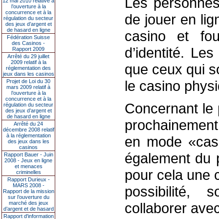
Les personnes
12 mai 2010 relative à
l’ouverture à la
concurrence et à la
de jouer en lig
régulation du secteur
des jeux d’argent et
de hasard en ligne
casino et fo
Fédération Suisse
des Casinos -
d’identité. Le
Rapport 2009
Arrêté du 29 juillet
2009 relatif à la
que ceux qui s
réglementation des
jeux dans les casinos
le casino phys
Projet de Loi du 30
mars 2009 relatif à
l’ouverture à la
concurrence et à la
Concernant le 
régulation du secteur
des jeux d’argent et
de hasard en ligne
prochainement
Arrêté du 24
décembre 2008 relatif
à la réglementation
en mode «cash
des jeux dans les
casinos
également du p
Rapport Bauer - Juin
2008 - Jeux en ligne
et menaces
pour cela une 
criminelles
Rapport Durieux -
MARS 2008 -
possibilité, 
Rapport de la mission
sur l’ouverture du
marché des jeux
collaborer avec
d’argent et de hasard
Rapport d'information