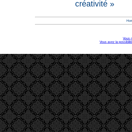
créativité »
Ho
Vous r
Vous avez la possibili