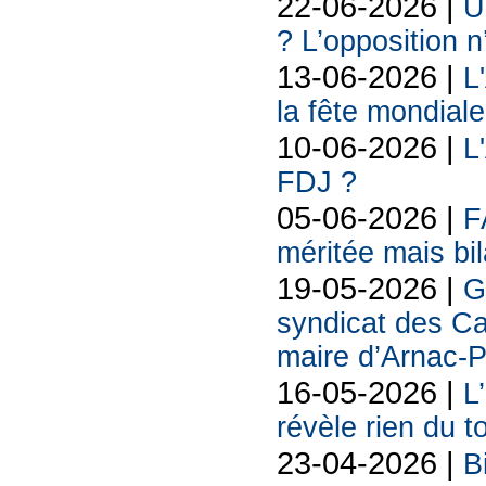
22-06-2026 |
U
? L’opposition n
13-06-2026 |
L
la fête mondiale
10-06-2026 |
L
FDJ ?
05-06-2026 |
F
méritée mais bil
19-05-2026 |
G
syndicat des Ca
maire d’Arnac-
16-05-2026 |
L
révèle rien du 
23-04-2026 |
B