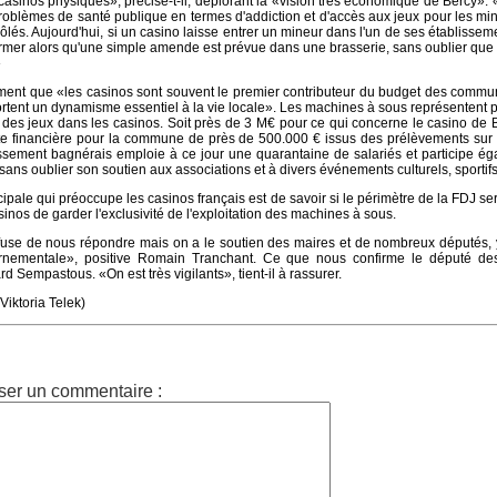
 casinos physiques», précise-t-il, déplorant la «vision très économique de Bercy». 
roblèmes de santé publique en termes d'addiction et d'accès aux jeux pour les mi
ôlés. Aujourd'hui, si un casino laisse entrer un mineur dans l'un de ses établissemen
fermer alors qu'une simple amende est prévue dans une brasserie, sans oublier que
»
ment que «les casinos sont souvent le premier contributeur du budget des commu
ortent un dynamisme essentiel à la vie locale». Les machines à sous représentent 
 des jeux dans les casinos. Soit près de 3 M€ pour ce qui concerne le casino de
tte financière pour la commune de près de 500.000 € issus des prélèvements sur 
lissement bagnérais emploie à ce jour une quarantaine de salariés et participe é
e, sans oublier son soutien aux associations et à divers événements culturels, sporti
ncipale qui préoccupe les casinos français est de savoir si le périmètre de la FDJ se
inos de garder l'exclusivité de l'exploitation des machines à sous.
use de nous répondre mais on a le soutien des maires et de nombreux députés, 
ernementale», positive Romain Tranchant. Ce que nous confirme le député de
 Sempastous. «On est très vigilants», tient-il à rassurer.
Viktoria Telek)
ser un commentaire :