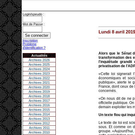
Login/speudo :
Mot de Passe :
Lundi 8 avril 201
Inscription
Problème
d'identification ?
Alors que le Sénat do
Actualités
transformation des e
Archives 2026
l'inquiétude grandi
Archives 2025
privatisation de l'AD
Archives 2024
Archives 2023
«Cette loi signerait
économiques et soci
Archives 2022
publique», alerte le 
Archives 2021
France, dont ceux de 
Archives 2020
concernés.
Archives 2019
Archives 2018
«On nous dit de ne p
Archives 2017
officielle publique. On
Archives 2016
demain exploiter les ma
Archives 2015
Archives 2014
Un texte flou qui inqu
Archives 2013
Le texte de loi est s
Archives 2012
sous. Et comme on dit
Archives 2011
groupe. «Aujourd'hui, 
Archives 2010