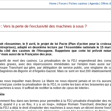
Home
|
Forum
|
Fiches casinos
|
Agenda
|
Offres d
9
: Vers la perte de l'exclusivité des machines à sous ?
it réexaminer, le 9 avril, le projet de loi Pacte (Plan d'action pour la croiss
ntreprises), adopté en deuxième lecture par l'Assemblée nationale le 15 mars
t du côté des casinos de l'Hexagone. Rappelons que cette loi prévoit not
P mais aussi de la Française des jeux.
 l'arrêt de mort des casinos. La privatisation de la FDJ engendrerait des con
ales graves, avec des répercussions immédiates sur l'emploi mais aussi sur
groupe Tranchant qui gère, par délégation de service public, une vingtaine de 
Bagnères-de-Bigorre et d'Argelès-Gazost. Mais ce sont en tout 200 établissement
as nous inquiéter mais Bruno Le Maire ne nous répond jamais et on n'a aucune
 n'est pas contre la privatisation de la FDJ, ni contre les bars et les brasseries qui 
chines à sous. Il suffirait de rectifier la notion de «jeux de loterie».
iète
ciemment flou dans ses termes pour permettre à la FDJ privatisée d'exploiter des 
, quand il y a un flou, il y a un loup», indique Romain Tranchant, directeur g
la FDJ a déjà le droit d'exploiter des machines à sous mais un décret donne l'excl