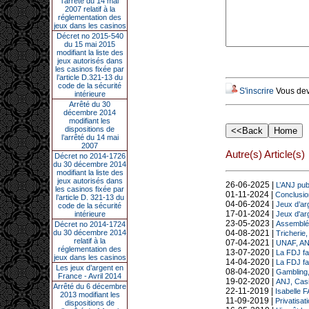
l’arrêté du 14 mai
2007 relatif à la
réglementation des
jeux dans les casinos
Décret no 2015-540
du 15 mai 2015
modifiant la liste des
jeux autorisés dans
les casinos fixée par
l’article D.321-13 du
code de la sécurité
S'inscrire
Vous deve
intérieure
Arrêté du 30
décembre 2014
modifiant les
dispositions de
l’arrêté du 14 mai
2007
Autre(s) Article(s)
Décret no 2014-1726
du 30 décembre 2014
modifiant la liste des
jeux autorisés dans
26-06-2025 |
L’ANJ pub
les casinos fixée par
01-11-2024 |
Conclusio
l’article D. 321-13 du
04-06-2024 |
Jeux d’arg
code de la sécurité
17-01-2024 |
intérieure
Jeux d'arg
23-05-2023 |
Assemblée 
Décret no 2014-1724
du 30 décembre 2014
04-08-2021 |
Tricherie,
relatif à la
07-04-2021 |
UNAF, ANJ
réglementation des
13-07-2020 |
La FDJ fac
jeux dans les casinos
14-04-2020 |
La FDJ fa
Les jeux d’argent en
08-04-2020 |
Gambling,
France - Avril 2014
19-02-2020 |
ANJ, Cas
Arrêté du 6 décembre
22-11-2019 |
Isabelle 
2013 modifiant les
11-09-2019 |
Privatisat
dispositions de