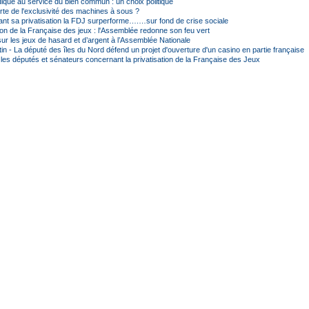
dique au service du bien commun : un choix politique
rte de l'exclusivité des machines à sous ?
ant sa privatisation la FDJ surperforme….…sur fond de crise sociale
ion de la Française des jeux : l'Assemblée redonne son feu vert
ur les jeux de hasard et d’argent à l’Assemblée Nationale
in - La député des îles du Nord défend un projet d'ouverture d'un casino en partie française
 les députés et sénateurs concernant la privatisation de la Française des Jeux