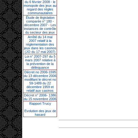
du 6 février 2008 - le
monopole des jeux au
regard des règles
communautaires
Étude de législation
comparée n° 180 -
décembre 2007 - Les
instances de contrôle
du secteur des jeux
Arrêté du 14 mai
2007 relatif à la
réglementation des
jeux dans les casinos
(JO du 17 mai 2007)
Loi n° 2007-297 du 5
mars 2007 relative à
la prévention de la
délinquance
Décret no 2006-1595
du 13 décembre 2006
modifiant le décret no
59-1489 du 22
décembre 1959 et
relatif aux casinos
Décret n° 2006- 1386
du 15 novembre 2006
Rapport Trucy
Evolution des jeux de
hasard