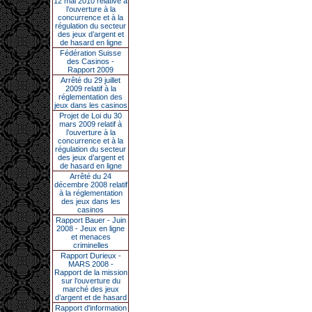
12 mai 2010 relative à
l’ouverture à la
concurrence et à la
régulation du secteur
des jeux d’argent et
de hasard en ligne
Fédération Suisse
des Casinos -
Rapport 2009
Arrêté du 29 juillet
2009 relatif à la
réglementation des
jeux dans les casinos
Projet de Loi du 30
mars 2009 relatif à
l’ouverture à la
concurrence et à la
régulation du secteur
des jeux d’argent et
de hasard en ligne
Arrêté du 24
décembre 2008 relatif
à la réglementation
des jeux dans les
casinos
Rapport Bauer - Juin
2008 - Jeux en ligne
et menaces
criminelles
Rapport Durieux -
MARS 2008 -
Rapport de la mission
sur l’ouverture du
marché des jeux
d’argent et de hasard
Rapport d'information