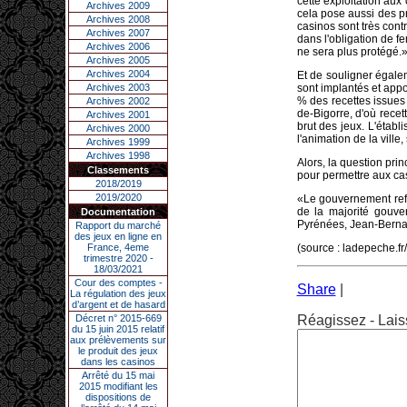
cette exploitation aux
Archives 2009
cela pose aussi des p
Archives 2008
casinos sont très contr
Archives 2007
dans l'obligation de 
Archives 2006
ne sera plus protégé.
Archives 2005
Archives 2004
Et de souligner égale
Archives 2003
sont implantés et app
% des recettes issues
Archives 2002
de-Bigorre, d'où rece
Archives 2001
brut des jeux. L'étab
Archives 2000
l'animation de la vill
Archives 1999
Archives 1998
Alors, la question pri
Classements
pour permettre aux cas
2018/2019
2019/2020
«Le gouvernement ref
de la majorité gouv
Documentation
Pyrénées, Jean-Bernard
Rapport du marché
des jeux en ligne en
France, 4eme
(source : ladepeche.fr/
trimestre 2020 -
18/03/2021
Cour des comptes -
Share
|
La régulation des jeux
d’argent et de hasard
Décret n° 2015-669
Réagissez - Lais
du 15 juin 2015 relatif
aux prélèvements sur
le produit des jeux
dans les casinos
Arrêté du 15 mai
2015 modifiant les
dispositions de