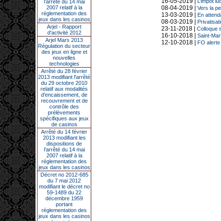
16-05-2019 |
L’impôt lu
l’arrêté du 14 mai
2007 relatif à la
08-04-2019 |
Vers la pe
réglementation des
13-03-2019 |
En attend
jeux dans les casinos
08-03-2019 |
Privatisat
Arjel - Rapport
23-11-2018 |
Colloque s
d'activité 2012
16-10-2018 |
Saint-Mart
Arjel Mars 2013
12-10-2018 |
FO alerte
Régulation du secteur
des jeux en ligne et
nouvelles
technologies
Arrêté du 28 février
2013 modifiant l'arrêté
du 29 octobre 2010
relatif aux modalités
d'encaissement, de
recouvrement et de
contrôle des
prélèvements
spécifiques aux jeux
de casinos
Arrêté du 14 février
2013 modifiant les
dispositions de
l'arrêté du 14 mai
2007 relatif à la
réglementation des
jeux dans les casinos
Décret no 2012-685
du 7 mai 2012
modifiant le décret no
59-1489 du 22
décembre 1959
portant
réglementation des
jeux dans les casinos