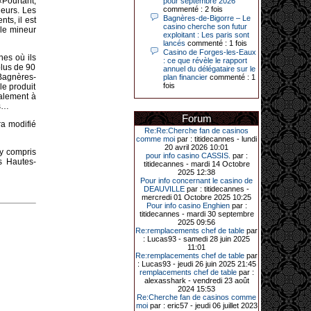
«Pourtant,
pour septembre 2026
Le plus gros gain gagné depuis plus
commenté : 2 fois
neurs. Les
de 20 ans dans l’établissement.
Bagnères-de-Bigorre – Le
ts, il est
casino cherche son futur
 le mineur
exploitant : Les paris sont
lancés
commenté : 1 fois
Casino de Forges-les-Eaux
31-03-2026|
nes où ils
: ce que révèle le rapport
plus de 90
Série de jackpots au casino JOA de
annuel du délégataire sur le
 Bagnères-
Gujan-Mestras : ce mois de mars a
plan financier
commenté : 1
été fructueux pour quelques
fois
le produit
joueurs. D’abord avec 44 207 euros
galement à
remportés le dimanche 22 mars sur
fs…
une machine à sous pour une mise
Forum
initiale de 5,28 €. Puis quelques
ra modifié
jours plus tard, le vendredi 27 mars,
Re:Re:Cherche fan de casinos
un joueur a décroché 12 086 euros
comme moi
par : titidecannes - lundi
sur une autre machine à sous.
20 avril 2026 10:01
y compris
pour info casino CASSIS.
par :
Enfin, troisième et dernier jackpot,
s Hautes-
titidecannes - mardi 14 Octobre
record cette fois-ci, le samedi 28
2025 12:38
mars dernier. Quelque 111 322
Pour info concernant le casino de
euros ont été remportés sur la table
DEAUVILLE
par : titidecannes -
d’Ultimate Texas Hold’em Poker,
mercredi 01 Octobre 2025 10:25
grâce à une mise de 5 euros sur la
Pour info casino Enghien
par :
case bonus et une quinte flush
titidecannes - mardi 30 septembre
royale. Ces gains ont été annoncés
2025 09:56
dans un communiqué diffusé par le
Re:remplacements chef de table
par
casino ce lundi 30 mars en soirée.
: Lucas93 - samedi 28 juin 2025
11:01
Re:remplacements chef de table
par
: Lucas93 - jeudi 26 juin 2025 21:45
remplacements chef de table
par :
11-01-2026|
alexasshark - vendredi 23 août
2024 15:53
Dimanche 11 janvier, en soirée, une
Re:Cherche fan de casinos comme
cliente retraitée de 78 ans, habitant
moi
par : eric57 - jeudi 06 juillet 2023
Trémuson, a eu l’énorme surprise