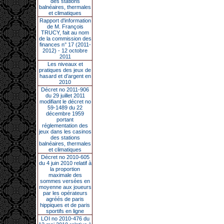
des stations
balnéaires, thermales
et climatiques
Rapport d'information
de M. François
TRUCY, fait au nom
de la commission des
finances n° 17 (2011-
2012) - 12 octobre
2011
Les niveaux et
pratiques des jeux de
hasard et d’argent en
2010
Décret no 2011-906
du 29 juillet 2011
modifiant le décret no
59-1489 du 22
décembre 1959
portant
réglementation des
jeux dans les casinos
des stations
balnéaires, thermales
et climatiques
Décret no 2010-605
du 4 juin 2010 relatif à
la proportion
maximale des
sommes versées en
moyenne aux joueurs
par les opérateurs
agréés de paris
hippiques et de paris
sportifs en ligne
LOI no 2010-476 du