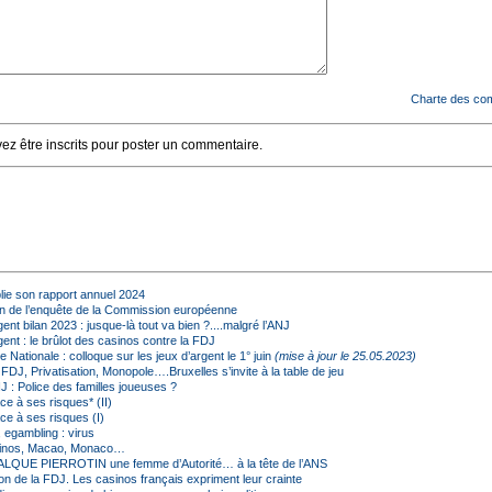
Charte des co
z être inscrits pour poster un commentaire.
lie son rapport annuel 2024
n de l’enquête de la Commission européenne
ent bilan 2023 : jusque-là tout va bien ?....malgré l’ANJ
ent : le brûlot des casinos contre la FDJ
Nationale : colloque sur les jeux d’argent le 1° juin
(mise à jour le 25.05.2023)
 FDJ, Privatisation, Monopole….Bruxelles s’invite à la table de jeu
 : Police des familles joueuses ?
e à ses risques* (II)
ce à ses risques (I)
 egambling : virus
inos, Macao, Monaco…
FALQUE PIERROTIN une femme d’Autorité… à la tête de l’ANS
ion de la FDJ. Les casinos français expriment leur crainte