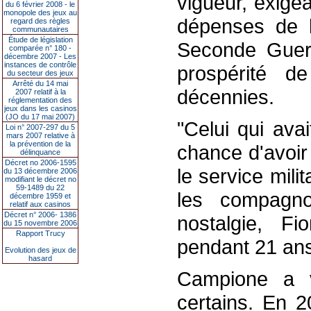
vigueur, exige
du 6 février 2008 - le
monopole des jeux au
dépenses de 
regard des règles
communautaires
Étude de législation
Seconde Guerre
comparée n° 180 -
décembre 2007 - Les
instances de contrôle
prospérité d
du secteur des jeux
Arrêté du 14 mai
décennies.
2007 relatif à la
réglementation des
jeux dans les casinos
(JO du 17 mai 2007)
"Celui qui avai
Loi n° 2007-297 du 5
mars 2007 relative à
la prévention de la
chance d'avoir
délinquance
Décret no 2006-1595
le service mili
du 13 décembre 2006
modifiant le décret no
59-1489 du 22
les compagno
décembre 1959 et
relatif aux casinos
Décret n° 2006- 1386
nostalgie, Fi
du 15 novembre 2006
Rapport Trucy
pendant 21 ans
Evolution des jeux de
hasard
Campione a v
certains. En 2