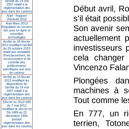
l’arrêté du 14 mai
2007 relatif à la
Début avril, R
réglementation des
jeux dans les casinos
s'il était poss
Arjel - Rapport
d'activité 2012
Arjel Mars 2013
Son avenir semb
Régulation du secteur
des jeux en ligne et
nouvelles
actuellement p
technologies
Arrêté du 28 février
investisseurs p
2013 modifiant l'arrêté
du 29 octobre 2010
relatif aux modalités
cela changer l
d'encaissement, de
recouvrement et de
contrôle des
Vincenzo Fala
prélèvements
spécifiques aux jeux
de casinos
Arrêté du 14 février
Plongées dan
2013 modifiant les
dispositions de
l'arrêté du 14 mai
machines à so
2007 relatif à la
réglementation des
Tout comme les
jeux dans les casinos
Décret no 2012-685
du 7 mai 2012
modifiant le décret no
En 777, un ri
59-1489 du 22
décembre 1959
portant
terrien, Toto
réglementation des
jeux dans les casinos