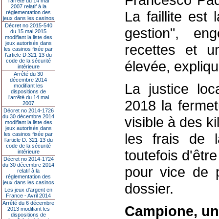
l’arrêté du 14 mai
2007 relatif à la
La faillite es
réglementation des
jeux dans les casinos
Décret no 2015-540
gestion", e
du 15 mai 2015
modifiant la liste des
jeux autorisés dans
recettes et u
les casinos fixée par
l’article D.321-13 du
code de la sécurité
élevée, explique
intérieure
Arrêté du 30
décembre 2014
La justice loc
modifiant les
dispositions de
l’arrêté du 14 mai
2018 la fermet
2007
Décret no 2014-1726
du 30 décembre 2014
visible à des k
modifiant la liste des
jeux autorisés dans
les frais de 
les casinos fixée par
l’article D. 321-13 du
code de la sécurité
toutefois d'êtr
intérieure
Décret no 2014-1724
du 30 décembre 2014
pour vice de p
relatif à la
réglementation des
jeux dans les casinos
dossier.
Les jeux d’argent en
France - Avril 2014
Arrêté du 6 décembre
Campione, un 
2013 modifiant les
dispositions de