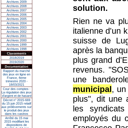
Archives 2009
solution.
Archives 2008
Archives 2007
Archives 2006
Rien ne va plu
Archives 2005
Archives 2004
Archives 2003
italienne d'un 
Archives 2002
Archives 2001
suisse de Lu
Archives 2000
Archives 1999
après la banqu
Archives 1998
Classements
plus grand d'E
2018/2019
2019/2020
Documentation
revenus. "SOS 
Rapport du marché
des jeux en ligne en
une banderol
France, 4eme
trimestre 2020 -
18/03/2021
municipal
, un
Cour des comptes -
La régulation des jeux
d’argent et de hasard
plus", dit une
Décret n° 2015-669
du 15 juin 2015 relatif
les syndicats
aux prélèvements sur
le produit des jeux
dans les casinos
employés du 
Arrêté du 15 mai
2015 modifiant les
dispositions de
Francesco Padu