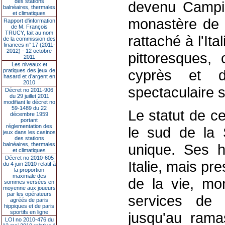
des stations
devenu Campio
balnéaires, thermales
et climatiques
monastère de S
Rapport d'information
de M. François
TRUCY, fait au nom
rattaché à l'It
de la commission des
finances n° 17 (2011-
2012) - 12 octobre
pittoresques,
2011
Les niveaux et
cyprès et d
pratiques des jeux de
hasard et d’argent en
2010
spectaculaire s
Décret no 2011-906
du 29 juillet 2011
modifiant le décret no
59-1489 du 22
Le statut de c
décembre 1959
portant
réglementation des
le sud de la S
jeux dans les casinos
des stations
balnéaires, thermales
unique. Ses h
et climatiques
Décret no 2010-605
Italie, mais pr
du 4 juin 2010 relatif à
la proportion
maximale des
de la vie, mon
sommes versées en
moyenne aux joueurs
par les opérateurs
services de s
agréés de paris
hippiques et de paris
sportifs en ligne
jusqu'au rama
LOI no 2010-476 du