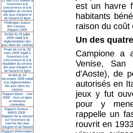
12 mai 2010 relative à
est un havre f
l’ouverture à la
concurrence et à la
régulation du secteur
habitants béné
des jeux d’argent et
de hasard en ligne
Fédération Suisse
raison du coût 
des Casinos -
Rapport 2009
Arrêté du 29 juillet
Un des quatre 
2009 relatif à la
réglementation des
jeux dans les casinos
Projet de Loi du 30
Campione a au
mars 2009 relatif à
l’ouverture à la
concurrence et à la
Venise, San 
régulation du secteur
des jeux d’argent et
d'Aoste), de p
de hasard en ligne
Arrêté du 24
décembre 2008 relatif
autorisés en I
à la réglementation
des jeux dans les
casinos
jeux y fut ou
Rapport Bauer - Juin
2008 - Jeux en ligne
pour y mener
et menaces
criminelles
Rapport Durieux -
rappelle un fas
MARS 2008 -
Rapport de la mission
sur l’ouverture du
rouvrit en 193
marché des jeux
d’argent et de hasard
Rapport d'information