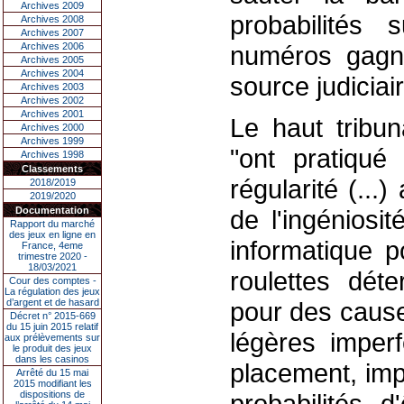
Archives 2009
probabilités 
Archives 2008
Archives 2007
Archives 2006
numéros gagna
Archives 2005
Archives 2004
source judiciair
Archives 2003
Archives 2002
Archives 2001
Le haut tribun
Archives 2000
Archives 1999
"ont pratiqué
Archives 1998
Classements
régularité (...)
2018/2019
2019/2020
Documentation
de l'ingéniosit
Rapport du marché
des jeux en ligne en
informatique p
France, 4eme
trimestre 2020 -
18/03/2021
roulettes dét
Cour des comptes -
La régulation des jeux
d’argent et de hasard
pour des cause
Décret n° 2015-669
du 15 juin 2015 relatif
légères imper
aux prélèvements sur
le produit des jeux
dans les casinos
placement, imp
Arrêté du 15 mai
2015 modifiant les
dispositions de
probabilités 