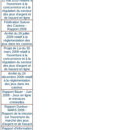
12 mai 2010 relative à
l’ouverture à la
concurrence et à la
régulation du secteur
des jeux d’argent et
de hasard en ligne
Fédération Suisse
des Casinos -
Rapport 2009
Arrêté du 29 juillet
2009 relatif à la
réglementation des
jeux dans les casinos
Projet de Loi du 30
mars 2009 relatif à
l’ouverture à la
concurrence et à la
régulation du secteur
des jeux d’argent et
de hasard en ligne
Arrêté du 24
décembre 2008 relatif
à la réglementation
des jeux dans les
casinos
Rapport Bauer - Juin
2008 - Jeux en ligne
et menaces
criminelles
Rapport Durieux -
MARS 2008 -
Rapport de la mission
sur l’ouverture du
marché des jeux
d’argent et de hasard
Rapport d'information