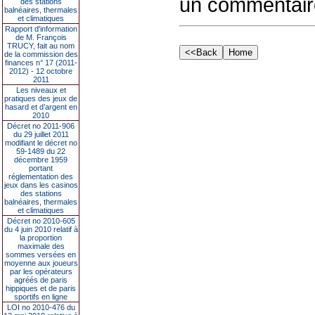
un commentair
des stations
balnéaires, thermales
et climatiques
Rapport d'information
de M. François
TRUCY, fait au nom
de la commission des
finances n° 17 (2011-
2012) - 12 octobre
2011
Les niveaux et
pratiques des jeux de
hasard et d’argent en
2010
Décret no 2011-906
du 29 juillet 2011
modifiant le décret no
59-1489 du 22
décembre 1959
portant
réglementation des
jeux dans les casinos
des stations
balnéaires, thermales
et climatiques
Décret no 2010-605
du 4 juin 2010 relatif à
la proportion
maximale des
sommes versées en
moyenne aux joueurs
par les opérateurs
agréés de paris
hippiques et de paris
sportifs en ligne
LOI no 2010-476 du