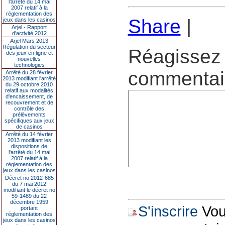
l’arrêté du 14 mai
2007 relatif à la
réglementation des
Share
|
jeux dans les casinos
Arjel - Rapport
d'activité 2012
Arjel Mars 2013
Régulation du secteur
Réagissez 
des jeux en ligne et
nouvelles
technologies
commentair
Arrêté du 28 février
2013 modifiant l'arrêté
du 29 octobre 2010
relatif aux modalités
d'encaissement, de
recouvrement et de
contrôle des
prélèvements
spécifiques aux jeux
de casinos
Arrêté du 14 février
2013 modifiant les
dispositions de
l'arrêté du 14 mai
2007 relatif à la
réglementation des
jeux dans les casinos
Décret no 2012-685
du 7 mai 2012
modifiant le décret no
59-1489 du 22
décembre 1959
S'inscrire
Vous
portant
réglementation des
jeux dans les casinos