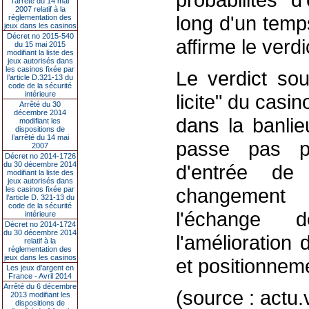
l’arrêté du 14 mai
2007 relatif à la
long d'un temp
réglementation des
jeux dans les casinos
Décret no 2015-540
affirme le verd
du 15 mai 2015
modifiant la liste des
jeux autorisés dans
les casinos fixée par
Le verdict sou
l’article D.321-13 du
code de la sécurité
intérieure
licite" du casi
Arrêté du 30
décembre 2014
dans la banlie
modifiant les
dispositions de
l’arrêté du 14 mai
passe pas par
2007
Décret no 2014-1726
du 30 décembre 2014
d'entrée de
modifiant la liste des
jeux autorisés dans
changement d
les casinos fixée par
l’article D. 321-13 du
code de la sécurité
l'échange 
intérieure
Décret no 2014-1724
du 30 décembre 2014
l'amélioration
relatif à la
réglementation des
jeux dans les casinos
et positionneme
Les jeux d’argent en
France - Avril 2014
Arrêté du 6 décembre
(source : actu.v
2013 modifiant les
dispositions de