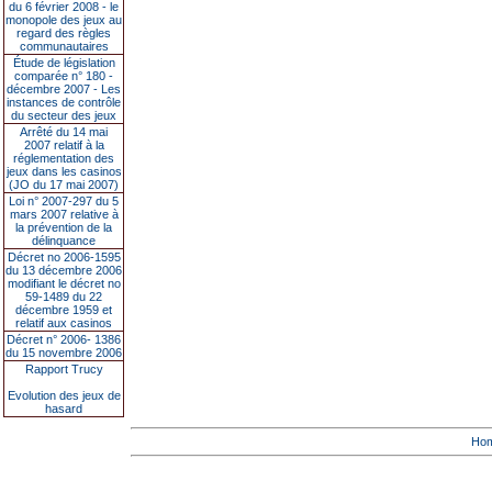
du 6 février 2008 - le
monopole des jeux au
regard des règles
communautaires
Étude de législation
comparée n° 180 -
décembre 2007 - Les
instances de contrôle
du secteur des jeux
Arrêté du 14 mai
2007 relatif à la
réglementation des
jeux dans les casinos
(JO du 17 mai 2007)
Loi n° 2007-297 du 5
mars 2007 relative à
la prévention de la
délinquance
Décret no 2006-1595
du 13 décembre 2006
modifiant le décret no
59-1489 du 22
décembre 1959 et
relatif aux casinos
Décret n° 2006- 1386
du 15 novembre 2006
Rapport Trucy
Evolution des jeux de
hasard
Ho