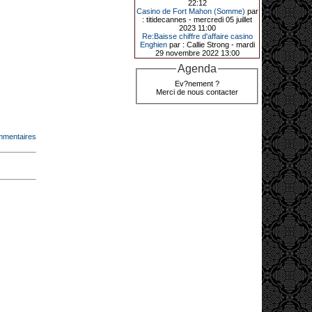
22:12
de décrocher un méga jackpot.
Casino de Fort Mahon (Somme)
par
: titidecannes - mercredi 05 juillet
Elle n’a misé que 88 centimes sur
2023 11:00
une machine à sous et a remporté
Re:Baisse chiffre d'affaire casino
4_ 239 €?!
Enghien
par : Callie Strong - mardi
29 novembre 2022 13:00
Agenda
10-01-2026|
Ev?nement ?
Merci de nous contacter
Au « Kasino » de Fréhel, une
vacancière a décroché le jackpot
en misant seulement 68
centimes. Elle remporte plus de
44 640 € grâce à la machine à
mmentaires
sous « Jin Ji Bao Xi ».
En ce début d’année 2026, le plus
gros jackpot du « Kasino » de
Fréhel a été décroché. Samedi 10
janvier en début de soirée,
l’heureuse gagnante, qui souhaite
garder l’anonymat, a remporté plus
de 44 640 € sur la machine à sous «
Jin Ji Bao Xi », installée en février
2025. La cliente, en vacances dans
la région, a misé 0,68 € avant de
remporter la somme. Un membre du
comité de direction, Flavie Jehan, lui
a remis le gain.