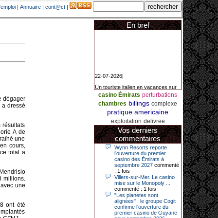
'emploi
|
Annuaire
|
cont@ct
|
En bref
22-07-2026|
Un touriste italien en vacances sur
la Côte d’Azur a remporté un
casino Émirats
perturbations
jackpot exceptionnel de 84.631
de dégager
euros dans la nuit de samedi à
billings
chambres
complexe
 a dressé
dimanche au Casino Barrière Le
pratique
americaine
Croisette à Cannes. Il s’agit d’un
nouveau record de gains de l’année
exploitation
delivree
2026 pour cet établissement.
résultats
Vos derniers
gorie A de
commentaires
traîné une
 en cours,
Wynn Resorts reporte
ce total a
14-04-2026|
l’ouverture du premier
casino des Émirats à
Dimanche 12 avril 2026, cette date
septembre 2027
commenté
restera gravée dans la mémoire de
: 1 fois
Mendrisio
ce joueur du casino de Saint-Quay-
Villers-sur-Mer. Le casino
 millions.
Portrieux (Côtes-d’Armor).
mise sur le Monopoly ...
t avec une
commenté : 1 fois
Ce quinquagénaire, habitant Plouha
"Les planètes sont
mais souhaitant garder l’anonymat,
alignées" : le groupe Cogit
a eu l’énorme surprise de décrocher
,8 ont été
confirme l'ouverture du
un jackpot record de 82 426 €.
 implantés
premier casino de Guyane