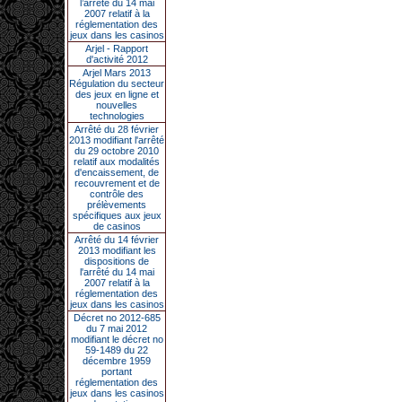
l’arrêté du 14 mai
2007 relatif à la
réglementation des
jeux dans les casinos
Arjel - Rapport
d'activité 2012
Arjel Mars 2013
Régulation du secteur
des jeux en ligne et
nouvelles
technologies
Arrêté du 28 février
2013 modifiant l'arrêté
du 29 octobre 2010
relatif aux modalités
d'encaissement, de
recouvrement et de
contrôle des
prélèvements
spécifiques aux jeux
de casinos
Arrêté du 14 février
2013 modifiant les
dispositions de
l'arrêté du 14 mai
2007 relatif à la
réglementation des
jeux dans les casinos
Décret no 2012-685
du 7 mai 2012
modifiant le décret no
59-1489 du 22
décembre 1959
portant
réglementation des
jeux dans les casinos