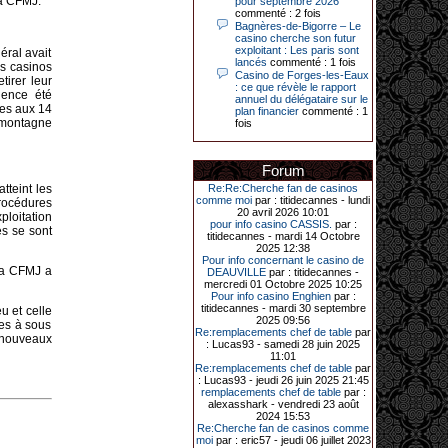
la CFMJ.
pour septembre 2026
Le plus gros gain gagné depuis plus
commenté : 2 fois
de 20 ans dans l’établissement.
Bagnères-de-Bigorre – Le
casino cherche son futur
exploitant : Les paris sont
éral avait
lancés
commenté : 1 fois
es casinos
Casino de Forges-les-Eaux
31-03-2026|
tirer leur
: ce que révèle le rapport
dence été
annuel du délégataire sur le
Série de jackpots au casino JOA de
les aux 14
plan financier
commenté : 1
Gujan-Mestras : ce mois de mars a
e montagne
fois
été fructueux pour quelques
joueurs. D’abord avec 44 207 euros
remportés le dimanche 22 mars sur
une machine à sous pour une mise
Forum
initiale de 5,28 €. Puis quelques
jours plus tard, le vendredi 27 mars,
tteint les
Re:Re:Cherche fan de casinos
un joueur a décroché 12 086 euros
comme moi
par : titidecannes - lundi
procédures
sur une autre machine à sous.
20 avril 2026 10:01
loitation
pour info casino CASSIS.
par :
es se sont
Enfin, troisième et dernier jackpot,
titidecannes - mardi 14 Octobre
record cette fois-ci, le samedi 28
2025 12:38
mars dernier. Quelque 111 322
Pour info concernant le casino de
euros ont été remportés sur la table
La CFMJ a
DEAUVILLE
par : titidecannes -
d’Ultimate Texas Hold’em Poker,
mercredi 01 Octobre 2025 10:25
grâce à une mise de 5 euros sur la
Pour info casino Enghien
par :
case bonus et une quinte flush
titidecannes - mardi 30 septembre
u et celle
royale. Ces gains ont été annoncés
2025 09:56
nes à sous
dans un communiqué diffusé par le
Re:remplacements chef de table
par
e nouveaux
casino ce lundi 30 mars en soirée.
: Lucas93 - samedi 28 juin 2025
11:01
Re:remplacements chef de table
par
: Lucas93 - jeudi 26 juin 2025 21:45
remplacements chef de table
par :
11-01-2026|
alexasshark - vendredi 23 août
2024 15:53
Dimanche 11 janvier, en soirée, une
Re:Cherche fan de casinos comme
cliente retraitée de 78 ans, habitant
moi
par : eric57 - jeudi 06 juillet 2023
Trémuson, a eu l’énorme surprise