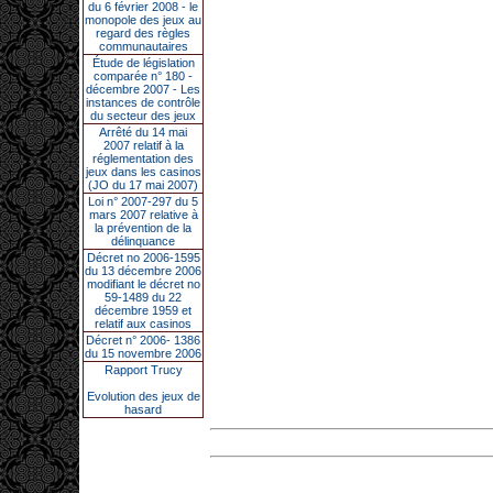
du 6 février 2008 - le
monopole des jeux au
regard des règles
communautaires
Étude de législation
comparée n° 180 -
décembre 2007 - Les
instances de contrôle
du secteur des jeux
Arrêté du 14 mai
2007 relatif à la
réglementation des
jeux dans les casinos
(JO du 17 mai 2007)
Loi n° 2007-297 du 5
mars 2007 relative à
la prévention de la
délinquance
Décret no 2006-1595
du 13 décembre 2006
modifiant le décret no
59-1489 du 22
décembre 1959 et
relatif aux casinos
Décret n° 2006- 1386
du 15 novembre 2006
Rapport Trucy
Evolution des jeux de
hasard