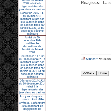
l’arrêté du 14 mai
Réagissez - Lais
2007 relatif à la
réglementation des
jeux dans les casinos
Décret no 2015-540
du 15 mai 2015
modifiant la liste des
jeux autorisés dans
les casinos fixée par
l’article D.321-13 du
code de la sécurité
intérieure
Arrêté du 30
décembre 2014
modifiant les
dispositions de
l’arrêté du 14 mai
2007
Décret no 2014-1726
S'inscrire
Vous deve
du 30 décembre 2014
modifiant la liste des
jeux autorisés dans
les casinos fixée par
l’article D. 321-13 du
code de la sécurité
intérieure
Décret no 2014-1724
du 30 décembre 2014
relatif à la
réglementation des
jeux dans les casinos
Les jeux d’argent en
France - Avril 2014
Arrêté du 6 décembre
2013 modifiant les
dispositions de