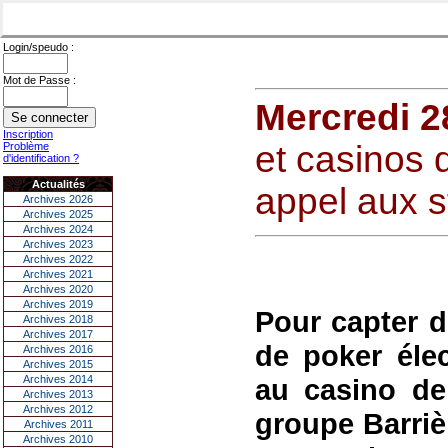
Login/speudo :
Mot de Passe :
Mercredi 2
Inscription
et casinos 
Problème
d'identification ?
Actualités
appel aux s
Archives 2026
Archives 2025
Archives 2024
Archives 2023
Archives 2022
Archives 2021
Archives 2020
Archives 2019
Pour capter d
Archives 2018
Archives 2017
de poker élec
Archives 2016
Archives 2015
Archives 2014
au casino de 
Archives 2013
Archives 2012
groupe Barriè
Archives 2011
Archives 2010