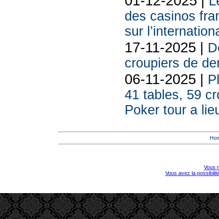
01-12-2025 |
L
des casinos fran
sur l’internation
17-11-2025 |
De
croupiers de d
06-11-2025 |
P
41 tables, 59 cr
Poker tour a lie
Ho
Vous r
Vous avez la possibili