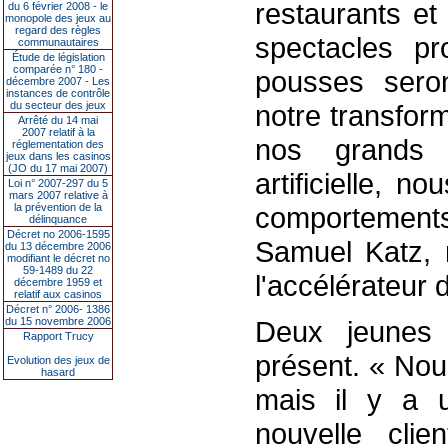
restaurants et
du 6 février 2008 - le
monopole des jeux au
regard des règles
spectacles p
communautaires
Étude de législation
comparée n° 180 -
pousses sero
décembre 2007 - Les
instances de contrôle
du secteur des jeux
notre transfor
Arrêté du 14 mai
2007 relatif à la
nos grands d
réglementation des
jeux dans les casinos
(JO du 17 mai 2007)
artificielle, 
Loi n° 2007-297 du 5
mars 2007 relative à
la prévention de la
comportement
délinquance
Décret no 2006-1595
Samuel Katz, 
du 13 décembre 2006
modifiant le décret no
59-1489 du 22
l'accélérateur 
décembre 1959 et
relatif aux casinos
Décret n° 2006- 1386
du 15 novembre 2006
Deux jeunes 
Rapport Trucy
présent. « No
Evolution des jeux de
hasard
mais il y a 
nouvelle cli