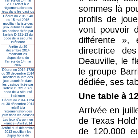
l’arrêté du 14 mai
2007 relatif à la
sommes là pour
réglementation des
jeux dans les casinos
profils de joue
Décret no 2015-540
du 15 mai 2015
modifiant la liste des
vont pouvoir 
jeux autorisés dans
les casinos fixée par
l’article D.321-13 du
différente »,
code de la sécurité
intérieure
Arrêté du 30
directrice d
décembre 2014
modifiant les
dispositions de
Deauville, le 
l’arrêté du 14 mai
2007
le groupe Barr
Décret no 2014-1726
du 30 décembre 2014
modifiant la liste des
dédiée, ses tab
jeux autorisés dans
les casinos fixée par
l’article D. 321-13 du
code de la sécurité
Une table à 1
intérieure
Décret no 2014-1724
du 30 décembre 2014
Arrivée en juil
relatif à la
réglementation des
jeux dans les casinos
de Texas Hold'
Les jeux d’argent en
France - Avril 2014
Arrêté du 6 décembre
de 120.000 e
2013 modifiant les
dispositions de