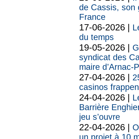
de Cassis, son g
France
17-06-2026 |
L
du temps
19-05-2026 |
G
syndicat des Ca
maire d’Arnac-
27-04-2026 |
2
casinos frappent
24-04-2026 |
L
Barrière Enghie
jeu s’ouvre
22-04-2026 |
O
un projet à 10 m