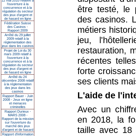
12 mai 2010 relative à
l’ouverture à la
être testé, le
concurrence et à la
régulation du secteur
des jeux d’argent et
des casinos. L
de hasard en ligne
Fédération Suisse
métiers histor
des Casinos -
Rapport 2009
Arrêté du 29 juillet
jeu, l'hôtell
2009 relatif à la
réglementation des
jeux dans les casinos
restauration, 
Projet de Loi du 30
mars 2009 relatif à
récentes telle
l’ouverture à la
concurrence et à la
régulation du secteur
forte croissan
des jeux d’argent et
de hasard en ligne
Arrêté du 24
ses clients mai
décembre 2008 relatif
à la réglementation
des jeux dans les
casinos
L'aide de l'int
Rapport Bauer - Juin
2008 - Jeux en ligne
et menaces
Avec un chiffre
criminelles
Rapport Durieux -
MARS 2008 -
en 2018, la f
Rapport de la mission
sur l’ouverture du
marché des jeux
taille avec 18
d’argent et de hasard
Rapport d'information