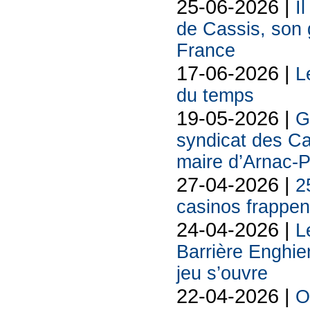
25-06-2026 |
I
de Cassis, son g
France
17-06-2026 |
L
du temps
19-05-2026 |
G
syndicat des Ca
maire d’Arnac-
27-04-2026 |
2
casinos frappent
24-04-2026 |
L
Barrière Enghie
jeu s’ouvre
22-04-2026 |
O