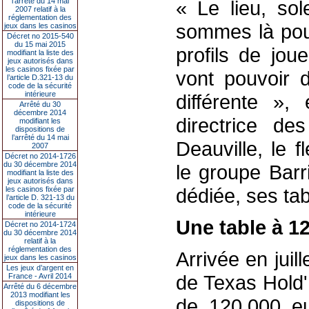
l’arrêté du 14 mai
« Le lieu, sol
2007 relatif à la
réglementation des
sommes là pour
jeux dans les casinos
Décret no 2015-540
du 15 mai 2015
profils de joue
modifiant la liste des
jeux autorisés dans
les casinos fixée par
vont pouvoir 
l’article D.321-13 du
code de la sécurité
intérieure
différente »,
Arrêté du 30
décembre 2014
directrice d
modifiant les
dispositions de
l’arrêté du 14 mai
Deauville, le 
2007
Décret no 2014-1726
du 30 décembre 2014
le groupe Barr
modifiant la liste des
jeux autorisés dans
dédiée, ses tab
les casinos fixée par
l’article D. 321-13 du
code de la sécurité
intérieure
Une table à 1
Décret no 2014-1724
du 30 décembre 2014
relatif à la
réglementation des
Arrivée en juil
jeux dans les casinos
Les jeux d’argent en
de Texas Hold'
France - Avril 2014
Arrêté du 6 décembre
2013 modifiant les
de 120.000 e
dispositions de