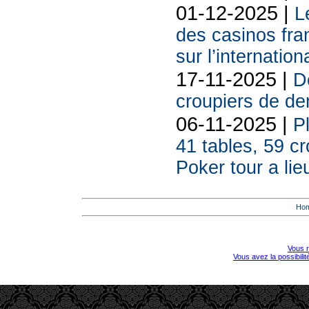
01-12-2025 |
L
des casinos fran
sur l’internation
17-11-2025 |
De
croupiers de d
06-11-2025 |
P
41 tables, 59 cr
Poker tour a lie
Ho
Vous r
Vous avez la possibili