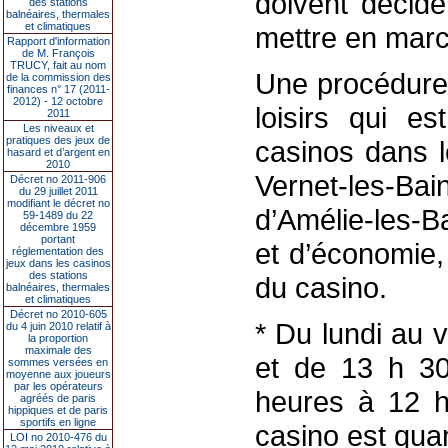
doivent décide
des stations
balnéaires, thermales
et climatiques
mettre en marc
Rapport d'information
de M. François
TRUCY, fait au nom
Une procédure 
de la commission des
finances n° 17 (2011-
2012) - 12 octobre
loisirs qui es
2011
Les niveaux et
pratiques des jeux de
casinos dans 
hasard et d’argent en
2010
Vernet-les-Bai
Décret no 2011-906
du 29 juillet 2011
modifiant le décret no
d’Amélie-les-B
59-1489 du 22
décembre 1959
portant
et d’économie,
réglementation des
jeux dans les casinos
des stations
du casino.
balnéaires, thermales
et climatiques
Décret no 2010-605
* Du lundi au 
du 4 juin 2010 relatif à
la proportion
maximale des
et de 13 h 3
sommes versées en
moyenne aux joueurs
par les opérateurs
heures à 12 he
agréés de paris
hippiques et de paris
sportifs en ligne
casino est quan
LOI no 2010-476 du