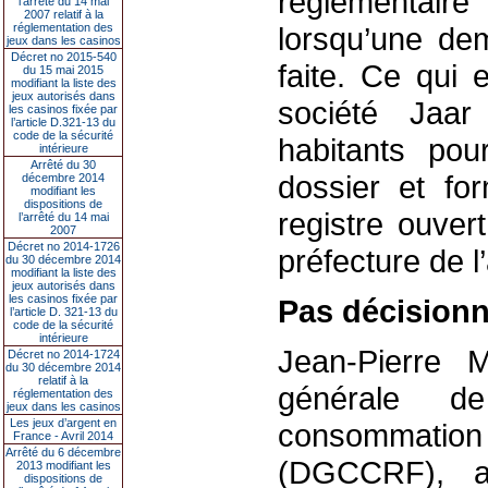
réglementaire
l’arrêté du 14 mai
2007 relatif à la
réglementation des
lorsqu’une dem
jeux dans les casinos
Décret no 2015-540
faite. Ce qui 
du 15 mai 2015
modifiant la liste des
jeux autorisés dans
société Jaar
les casinos fixée par
l’article D.321-13 du
code de la sécurité
habitants pou
intérieure
Arrêté du 30
dossier et for
décembre 2014
modifiant les
dispositions de
registre ouvert
l’arrêté du 14 mai
2007
Décret no 2014-1726
préfecture de 
du 30 décembre 2014
modifiant la liste des
jeux autorisés dans
les casinos fixée par
Pas décisionn
l’article D. 321-13 du
code de la sécurité
intérieure
Jean-Pierre M
Décret no 2014-1724
du 30 décembre 2014
relatif à la
générale d
réglementation des
jeux dans les casinos
Les jeux d’argent en
consommation 
France - Avril 2014
Arrêté du 6 décembre
(DGCCRF), a
2013 modifiant les
dispositions de