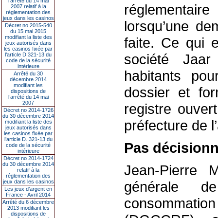
l’arrêté du 14 mai
réglementaire
2007 relatif à la
réglementation des
jeux dans les casinos
lorsqu’une dem
Décret no 2015-540
du 15 mai 2015
modifiant la liste des
faite. Ce qui 
jeux autorisés dans
les casinos fixée par
société Jaar
l’article D.321-13 du
code de la sécurité
intérieure
habitants pou
Arrêté du 30
décembre 2014
modifiant les
dossier et for
dispositions de
l’arrêté du 14 mai
2007
registre ouvert
Décret no 2014-1726
du 30 décembre 2014
préfecture de 
modifiant la liste des
jeux autorisés dans
les casinos fixée par
l’article D. 321-13 du
Pas décisionn
code de la sécurité
intérieure
Décret no 2014-1724
du 30 décembre 2014
Jean-Pierre M
relatif à la
réglementation des
jeux dans les casinos
générale d
Les jeux d’argent en
France - Avril 2014
consommation 
Arrêté du 6 décembre
2013 modifiant les
dispositions de