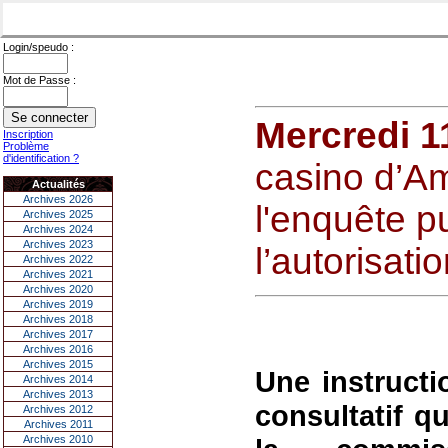
Login/speudo :
Mot de Passe :
Mercredi 1
Inscription
Problème
d'identification ?
casino d’Am
Actualités
Archives 2026
l'enquête pu
Archives 2025
Archives 2024
Archives 2023
l’autorisati
Archives 2022
Archives 2021
Archives 2020
Archives 2019
Archives 2018
Archives 2017
Archives 2016
Archives 2015
Une instructi
Archives 2014
Archives 2013
consultatif qu
Archives 2012
Archives 2011
Archives 2010