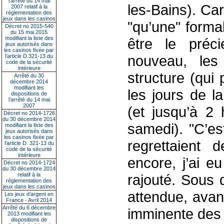
l’arrêté du 14 mai
les-Bains). Car
2007 relatif à la
réglementation des
jeux dans les casinos
"qu’une" forma
Décret no 2015-540
du 15 mai 2015
modifiant la liste des
être le préc
jeux autorisés dans
les casinos fixée par
nouveau, le
l’article D.321-13 du
code de la sécurité
intérieure
structure (qui
Arrêté du 30
décembre 2014
modifiant les
les jours de l
dispositions de
l’arrêté du 14 mai
2007
(et jusqu’à 2 
Décret no 2014-1726
du 30 décembre 2014
samedi). "C’e
modifiant la liste des
jeux autorisés dans
les casinos fixée par
regrettaient 
l’article D. 321-13 du
code de la sécurité
intérieure
encore, j’ai eu
Décret no 2014-1724
du 30 décembre 2014
relatif à la
rajouté. Sous 
réglementation des
jeux dans les casinos
attendue, avan
Les jeux d’argent en
France - Avril 2014
Arrêté du 6 décembre
imminente des 
2013 modifiant les
dispositions de