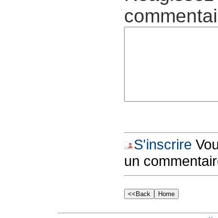
commentair
S'inscrire
Vous
un commentair