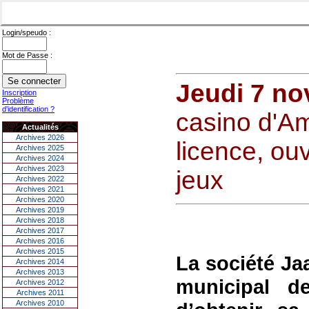
Login/speudo :
Mot de Passe :
Jeudi 7 n
Inscription
Problème
d'identification ?
casino d'Am
Actualités
Archives 2026
licence, ou
Archives 2025
Archives 2024
Archives 2023
jeux
Archives 2022
Archives 2021
Archives 2020
Archives 2019
Archives 2018
Archives 2017
Archives 2016
Archives 2015
La société Jaa
Archives 2014
Archives 2013
municipal de
Archives 2012
Archives 2011
Archives 2010