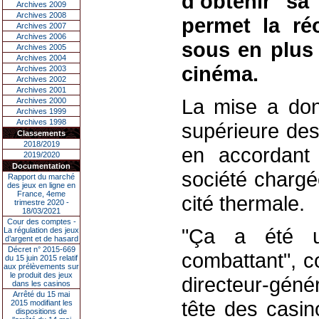
d’obtenir sa
Archives 2009
Archives 2008
permet la ré
Archives 2007
Archives 2006
sous en plus 
Archives 2005
Archives 2004
cinéma.
Archives 2003
Archives 2002
Archives 2001
La mise a don
Archives 2000
Archives 1999
Archives 1998
supérieure des
Classements
2018/2019
en accordant 
2019/2020
Documentation
société chargée
Rapport du marché
des jeux en ligne en
France, 4eme
cité thermale.
trimestre 2020 -
18/03/2021
Cour des comptes -
"Ça a été u
La régulation des jeux
d’argent et de hasard
Décret n° 2015-669
combattant", 
du 15 juin 2015 relatif
aux prélèvements sur
le produit des jeux
directeur-géné
dans les casinos
Arrêté du 15 mai
tête des casi
2015 modifiant les
dispositions de