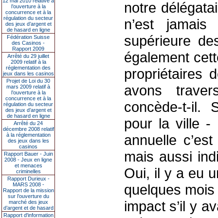
12 mai 2010 relative à
notre délégatai
l’ouverture à la
concurrence et à la
régulation du secteur
n’est jamais
des jeux d’argent et
de hasard en ligne
supérieure de
Fédération Suisse
des Casinos -
Rapport 2009
également cett
Arrêté du 29 juillet
2009 relatif à la
réglementation des
propriétaires 
jeux dans les casinos
Projet de Loi du 30
avons traver
mars 2009 relatif à
l’ouverture à la
concurrence et à la
concède-t-il. 
régulation du secteur
des jeux d’argent et
de hasard en ligne
pour la ville 
Arrêté du 24
décembre 2008 relatif
à la réglementation
annuelle c’est
des jeux dans les
casinos
mais aussi indi
Rapport Bauer - Juin
2008 - Jeux en ligne
et menaces
Oui, il y a eu
criminelles
Rapport Durieux -
MARS 2008 -
quelques mois 
Rapport de la mission
sur l’ouverture du
impact s’il y a
marché des jeux
d’argent et de hasard
Rapport d'information