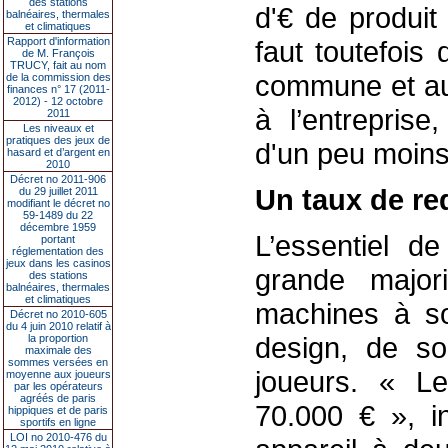
des stations
d'€ de produit
balnéaires, thermales
et climatiques
Rapport d'information
faut toutefois
de M. François
TRUCY, fait au nom
commune et aut
de la commission des
finances n° 17 (2011-
2012) - 12 octobre
à l’entreprise
2011
Les niveaux et
pratiques des jeux de
d'un peu moins 
hasard et d’argent en
2010
Décret no 2011-906
Un taux de re
du 29 juillet 2011
modifiant le décret no
59-1489 du 22
décembre 1959
L’essentiel de
portant
réglementation des
jeux dans les casinos
grande major
des stations
balnéaires, thermales
et climatiques
machines à so
Décret no 2010-605
du 4 juin 2010 relatif à
design, de so
la proportion
maximale des
sommes versées en
joueurs. « Le
moyenne aux joueurs
par les opérateurs
agréés de paris
70.000 € », in
hippiques et de paris
sportifs en ligne
LOI no 2010-476 du