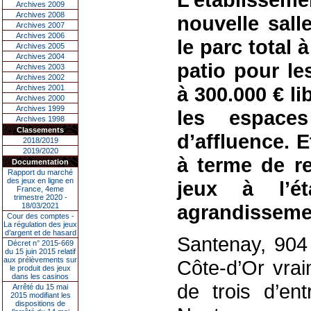
Archives 2009
Archives 2008
nouvelle sall
Archives 2007
Archives 2006
le parc total 
Archives 2005
Archives 2004
patio pour le
Archives 2003
Archives 2002
à 300.000 € li
Archives 2001
Archives 2000
Archives 1999
les espaces
Archives 1998
Classements
d’affluence. E
2018/2019
2019/2020
à terme de r
Documentation
Rapport du marché
des jeux en ligne en
jeux à l’é
France, 4eme
trimestre 2020 -
agrandisseme
18/03/2021
Cour des comptes -
La régulation des jeux
d’argent et de hasard
Santenay, 904
Décret n° 2015-669
du 15 juin 2015 relatif
aux prélèvements sur
Côte-d’Or vra
le produit des jeux
dans les casinos
de trois d’en
Arrêté du 15 mai
2015 modifiant les
dispositions de