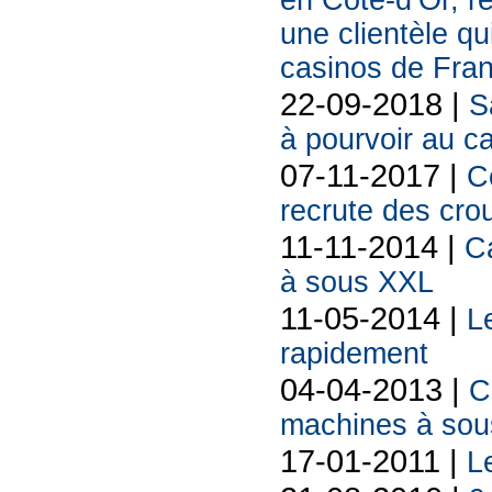
en Côte-d’Or, r
une clientèle q
casinos de Fra
22-09-2018 |
S
à pourvoir au c
07-11-2017 |
C
recrute des cro
11-11-2014 |
C
à sous XXL
11-05-2014 |
L
rapidement
04-04-2013 |
C
machines à sous
17-01-2011 |
L