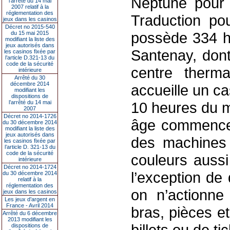
Neptune pour 
l’arrêté du 14 mai
2007 relatif à la
réglementation des
Traduction po
jeux dans les casinos
Décret no 2015-540
possède 334 he
du 15 mai 2015
modifiant la liste des
jeux autorisés dans
Santenay, dont
les casinos fixée par
l’article D.321-13 du
code de la sécurité
centre therma
intérieure
Arrêté du 30
décembre 2014
accueille un c
modifiant les
dispositions de
l’arrêté du 14 mai
10 heures du ma
2007
Décret no 2014-1726
âge commence à
du 30 décembre 2014
modifiant la liste des
jeux autorisés dans
des machines 
les casinos fixée par
l’article D. 321-13 du
code de la sécurité
couleurs aussi
intérieure
Décret no 2014-1724
l’exception de
du 30 décembre 2014
relatif à la
réglementation des
on n’actionne
jeux dans les casinos
Les jeux d’argent en
France - Avril 2014
bras, pièces et
Arrêté du 6 décembre
2013 modifiant les
billets ou de t
dispositions de