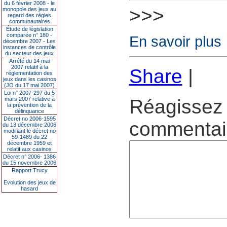
du 6 février 2008 - le
>>>
monopole des jeux au
regard des règles
communautaires
Étude de législation
comparée n° 180 -
En savoir plus
décembre 2007 - Les
instances de contrôle
du secteur des jeux
Arrêté du 14 mai
2007 relatif à la
Share
|
réglementation des
jeux dans les casinos
(JO du 17 mai 2007)
Loi n° 2007-297 du 5
mars 2007 relative à
Réagissez 
la prévention de la
délinquance
Décret no 2006-1595
commentair
du 13 décembre 2006
modifiant le décret no
59-1489 du 22
décembre 1959 et
relatif aux casinos
Décret n° 2006- 1386
du 15 novembre 2006
Rapport Trucy
Evolution des jeux de
hasard