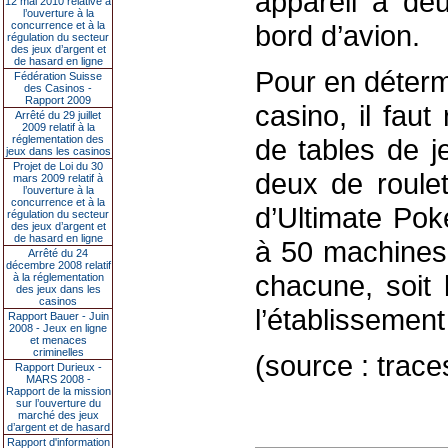
appareil à de
12 mai 2010 relative à
l’ouverture à la
concurrence et à la
bord d’avion.
régulation du secteur
des jeux d’argent et
de hasard en ligne
Pour en déterm
Fédération Suisse
des Casinos -
Rapport 2009
casino, il fau
Arrêté du 29 juillet
2009 relatif à la
réglementation des
de tables de j
jeux dans les casinos
Projet de Loi du 30
deux de roule
mars 2009 relatif à
l’ouverture à la
concurrence et à la
d’Ultimate Pok
régulation du secteur
des jeux d’argent et
de hasard en ligne
à 50 machines 
Arrêté du 24
décembre 2008 relatif
chacune, soit
à la réglementation
des jeux dans les
casinos
l’établissemen
Rapport Bauer - Juin
2008 - Jeux en ligne
et menaces
criminelles
(source : trac
Rapport Durieux -
MARS 2008 -
Rapport de la mission
sur l’ouverture du
marché des jeux
d’argent et de hasard
Rapport d'information