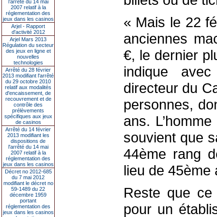
l’arrêté du 14 mai
2007 relatif à la
réglementation des
« Mais le 22 f
jeux dans les casinos
Arjel - Rapport
d'activité 2012
anciennes mac
Arjel Mars 2013
Régulation du secteur
€, le dernier 
des jeux en ligne et
nouvelles
technologies
indique avec
Arrêté du 28 février
2013 modifiant l'arrêté
du 29 octobre 2010
directeur du C
relatif aux modalités
d'encaissement, de
recouvrement et de
personnes, don
contrôle des
prélèvements
ans. L’homme v
spécifiques aux jeux
de casinos
Arrêté du 14 février
souvient que s
2013 modifiant les
dispositions de
l'arrêté du 14 mai
44ème rang de
2007 relatif à la
réglementation des
jeux dans les casinos
lieu de 45ème 
Décret no 2012-685
du 7 mai 2012
modifiant le décret no
Reste que ce 
59-1489 du 22
décembre 1959
portant
pour un établi
réglementation des
jeux dans les casinos