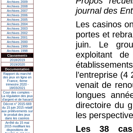
Propos recuei
Archives 2009
Archives 2008
journal des Ent
Archives 2007
Archives 2006
Archives 2005
Les casinos ont
Archives 2004
Archives 2003
portes et rebr
Archives 2002
Archives 2001
juin. Le gro
Archives 2000
Archives 1999
Archives 1998
exploitant d
Classements
2018/2019
établissemen
2019/2020
Documentation
l’entreprise (
Rapport du marché
des jeux en ligne en
France, 4eme
venait de reno
trimestre 2020 -
18/03/2021
longues année
Cour des comptes -
La régulation des jeux
d’argent et de hasard
directoire du 
Décret n° 2015-669
du 15 juin 2015 relatif
aux prélèvements sur
les perspectiv
le produit des jeux
dans les casinos
Arrêté du 15 mai
Les 38 cas
2015 modifiant les
dispositions de