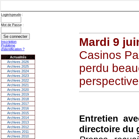
Login/speudo :
Mot de Passe :
Mardi 9 ju
Inscription
Problème
d'identification ?
Casinos Pa
Actualités
Archives 2026
perdu beau
Archives 2025
Archives 2024
Archives 2023
perspective
Archives 2022
Archives 2021
Archives 2020
Archives 2019
Archives 2018
Archives 2017
Archives 2016
Archives 2015
Entretien ave
Archives 2014
Archives 2013
directoire du
Archives 2012
Archives 2011
Archives 2010