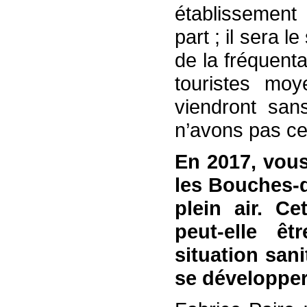
établissement
part ; il sera 
de la fréquenta
touristes moy
viendront san
n’avons pas ce
En 2017, vous
les Bouches-d
plein air. Ce
peut-elle ê
situation sani
se développer