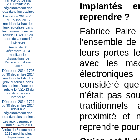
l’arrêté du 14 mai
implantés 
2007 relatif à la
réglementation des
jeux dans les casinos
reprendre ?
Décret no 2015-540
du 15 mai 2015
modifiant la liste des
jeux autorisés dans
Fabrice Paire
les casinos fixée par
l’article D.321-13 du
l’ensemble de 
code de la sécurité
intérieure
Arrêté du 30
leurs portes le
décembre 2014
modifiant les
dispositions de
avec les ma
l’arrêté du 14 mai
2007
électronique
Décret no 2014-1726
du 30 décembre 2014
modifiant la liste des
considéré que,
jeux autorisés dans
les casinos fixée par
l’article D. 321-13 du
n’était pas so
code de la sécurité
intérieure
Décret no 2014-1724
traditionnels
du 30 décembre 2014
relatif à la
réglementation des
proximité et 
jeux dans les casinos
Les jeux d’argent en
reprendre pour
France - Avril 2014
Arrêté du 6 décembre
2013 modifiant les
dispositions de