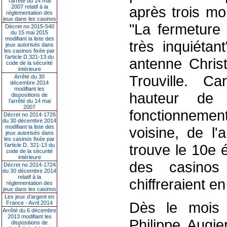
l’arrêté du 14 mai
2007 relatif à la
après trois mo
réglementation des
jeux dans les casinos
"La fermeture
Décret no 2015-540
du 15 mai 2015
modifiant la liste des
très inquiétan
jeux autorisés dans
les casinos fixée par
l’article D.321-13 du
antenne Christ
code de la sécurité
intérieure
Trouville. Ca
Arrêté du 30
décembre 2014
modifiant les
hauteur d
dispositions de
l’arrêté du 14 mai
2007
fonctionnement
Décret no 2014-1726
du 30 décembre 2014
modifiant la liste des
voisine, de l
jeux autorisés dans
les casinos fixée par
trouve le 10e 
l’article D. 321-13 du
code de la sécurité
intérieure
des casinos
Décret no 2014-1724
du 30 décembre 2014
relatif à la
chiffreraient en
réglementation des
jeux dans les casinos
Les jeux d’argent en
Dès le mois d
France - Avril 2014
Arrêté du 6 décembre
2013 modifiant les
Philippe Augie
dispositions de