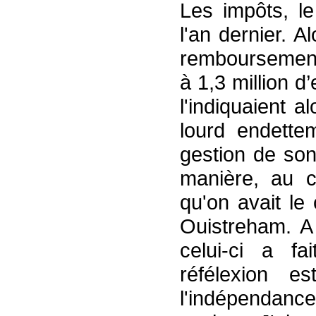
Les impôts, le
l'an dernier. 
remboursement 
à 1,3 million 
l'indiquaient 
lourd endette
gestion de son
manière, au c
qu'on avait le 
Ouistreham. A 
celui-ci a f
réfélexion e
l'indépendan