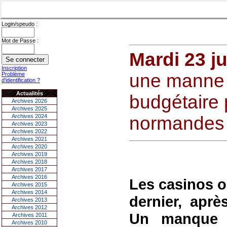
Login/speudo :
Mot de Passe :
Mardi 23 j
Inscription
une manne 
Problème
d'identification ?
Actualités
budgétaire
Archives 2026
Archives 2025
Archives 2024
normandes
Archives 2023
Archives 2022
Archives 2021
Archives 2020
Archives 2019
Archives 2018
Archives 2017
Archives 2016
Les casinos on
Archives 2015
Archives 2014
dernier, apr
Archives 2013
Archives 2012
Un manque 
Archives 2011
Archives 2010