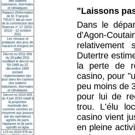
des stations
balnéaires, thermales
"Laissons pas
et climatiques
Rapport d'information
de M. François
TRUCY, fait au nom
Dans le dépar
de la commission des
finances n° 17 (2011-
2012) - 12 octobre
d'Agon-Cout
2011
Les niveaux et
relativement s
pratiques des jeux de
hasard et d’argent en
2010
Dutertre estim
Décret no 2011-906
du 29 juillet 2011
modifiant le décret no
la perte de r
59-1489 du 22
décembre 1959
portant
casino, pour "
réglementation des
jeux dans les casinos
des stations
peu moins de 3
balnéaires, thermales
et climatiques
pour lui de re
Décret no 2010-605
du 4 juin 2010 relatif à
la proportion
trou. L'élu lo
maximale des
sommes versées en
moyenne aux joueurs
casino vient ju
par les opérateurs
agréés de paris
hippiques et de paris
en pleine activi
sportifs en ligne
LOI no 2010-476 du