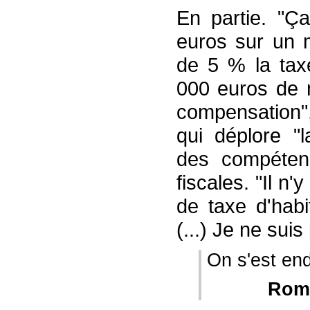
En partie. "Ç
euros sur un m
de 5 % la tax
000 euros de 
compensation"
qui déplore "l
des compétenc
fiscales. "Il n'
de taxe d'habi
(...) Je ne sui
On s'est end
Roma