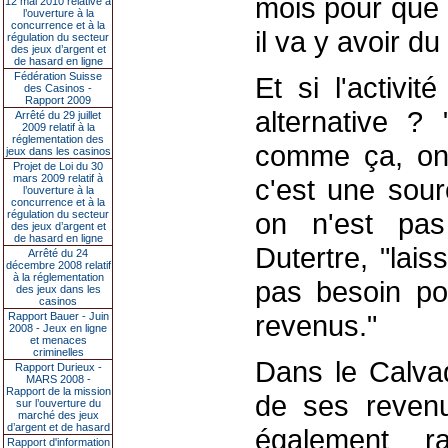
mois pour que l
12 mai 2010 relative à
l’ouverture à la
concurrence et à la
il va y avoir d
régulation du secteur
des jeux d’argent et
de hasard en ligne
Fédération Suisse
Et si l'activit
des Casinos -
Rapport 2009
alternative ?
Arrêté du 29 juillet
2009 relatif à la
réglementation des
comme ça, on 
jeux dans les casinos
Projet de Loi du 30
mars 2009 relatif à
c'est une sou
l’ouverture à la
concurrence et à la
on n'est pas 
régulation du secteur
des jeux d’argent et
de hasard en ligne
Dutertre, "lai
Arrêté du 24
décembre 2008 relatif
à la réglementation
pas besoin po
des jeux dans les
casinos
revenus."
Rapport Bauer - Juin
2008 - Jeux en ligne
et menaces
criminelles
Dans le Calvad
Rapport Durieux -
MARS 2008 -
Rapport de la mission
de ses revenu
sur l’ouverture du
marché des jeux
d’argent et de hasard
également r
Rapport d'information