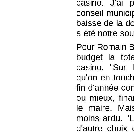
casino. J'ai
conseil municip
baisse de la do
a été notre so
Pour Romain Bai
budget la tot
casino. "Sur 
qu'on en touch
fin d'année co
ou mieux, fina
le maire. Mai
moins ardu. "L
d'autre choix