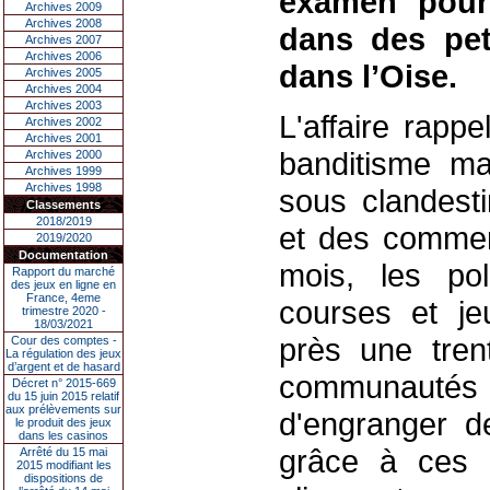
examen pour 
Archives 2009
Archives 2008
dans des pet
Archives 2007
Archives 2006
dans l’Oise.
Archives 2005
Archives 2004
Archives 2003
L'affaire rapp
Archives 2002
Archives 2001
banditisme ma
Archives 2000
Archives 1999
Archives 1998
sous clandest
Classements
2018/2019
et des commerc
2019/2020
Documentation
mois, les pol
Rapport du marché
des jeux en ligne en
France, 4eme
courses et je
trimestre 2020 -
18/03/2021
près une tren
Cour des comptes -
La régulation des jeux
d’argent et de hasard
communautés t
Décret n° 2015-669
du 15 juin 2015 relatif
aux prélèvements sur
d'engranger de
le produit des jeux
dans les casinos
grâce à ces m
Arrêté du 15 mai
2015 modifiant les
dispositions de