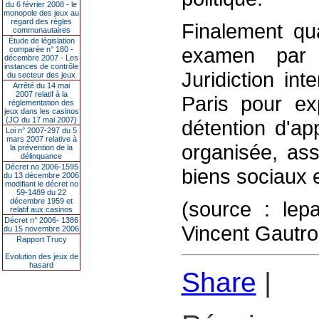
du 6 février 2008 - le
monopole des jeux au
regard des règles
Finalement qu
communautaires
Étude de législation
examen par 
comparée n° 180 -
décembre 2007 - Les
instances de contrôle
Juridiction in
du secteur des jeux
Arrêté du 14 mai
2007 relatif à la
Paris pour exp
réglementation des
jeux dans les casinos
(JO du 17 mai 2007)
détention d'ap
Loi n° 2007-297 du 5
mars 2007 relative à
organisée, ass
la prévention de la
délinquance
Décret no 2006-1595
biens sociaux 
du 13 décembre 2006
modifiant le décret no
59-1489 du 22
décembre 1959 et
(source : lepa
relatif aux casinos
Décret n° 2006- 1386
Vincent Gautr
du 15 novembre 2006
Rapport Trucy
Evolution des jeux de
hasard
Share
|