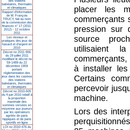
des stations
balnéaires, thermales
placer les 
et climatiques
Rapport d'information
de M. François
commerçants sé
TRUCY, fait au nom
de la commission des
finances n° 17 (2011-
pression sur 
2012) - 12 octobre
2011
source proch
Les niveaux et
pratiques des jeux de
hasard et d’argent en
utilisaient 
2010
Décret no 2011-906
du 29 juillet 2011
commerçants, d
modifiant le décret no
59-1489 du 22
à installer l
décembre 1959
portant
réglementation des
Certains comm
jeux dans les casinos
des stations
balnéaires, thermales
percevoir jusq
et climatiques
Décret no 2010-605
du 4 juin 2010 relatif à
machine.
la proportion
maximale des
sommes versées en
Lors des inter
moyenne aux joueurs
par les opérateurs
agréés de paris
perquisitionnés
hippiques et de paris
sportifs en ligne
LOI no 2010-476 du