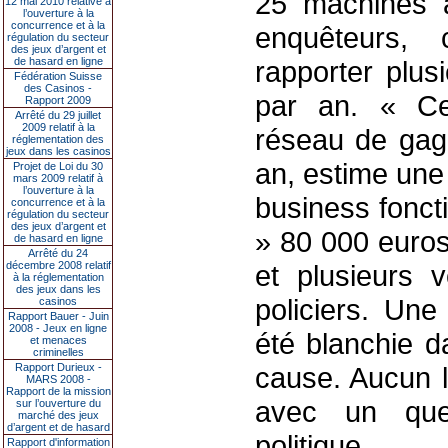
25 machines à
12 mai 2010 relative à
l’ouverture à la
concurrence et à la
enquêteurs, 
régulation du secteur
des jeux d’argent et
de hasard en ligne
rapporter plus
Fédération Suisse
des Casinos -
par an. « Ce
Rapport 2009
Arrêté du 29 juillet
2009 relatif à la
réseau de gagn
réglementation des
jeux dans les casinos
an, estime une
Projet de Loi du 30
mars 2009 relatif à
l’ouverture à la
business fonct
concurrence et à la
régulation du secteur
des jeux d’argent et
» 80 000 euros
de hasard en ligne
Arrêté du 24
décembre 2008 relatif
et plusieurs v
à la réglementation
des jeux dans les
policiers. Une
casinos
Rapport Bauer - Juin
2008 - Jeux en ligne
été blanchie d
et menaces
criminelles
Rapport Durieux -
cause. Aucun li
MARS 2008 -
Rapport de la mission
avec un quel
sur l’ouverture du
marché des jeux
d’argent et de hasard
politique.
Rapport d'information