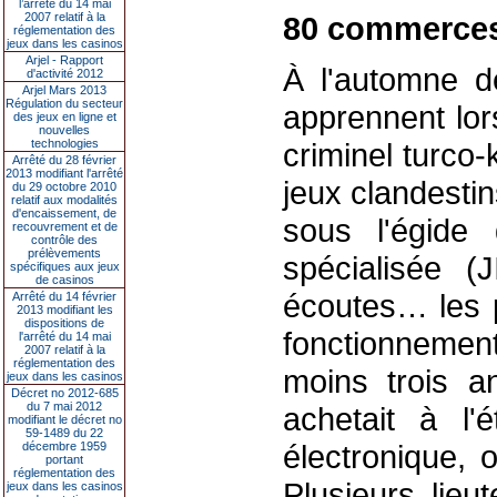
l’arrêté du 14 mai
2007 relatif à la
80 commerces
réglementation des
jeux dans les casinos
Arjel - Rapport
À l'automne d
d'activité 2012
Arjel Mars 2013
Régulation du secteur
apprennent lo
des jeux en ligne et
nouvelles
technologies
criminel turco
Arrêté du 28 février
2013 modifiant l'arrêté
jeux clandesti
du 29 octobre 2010
relatif aux modalités
d'encaissement, de
sous l'égide d
recouvrement et de
contrôle des
prélèvements
spécialisée (
spécifiques aux jeux
de casinos
écoutes… les po
Arrêté du 14 février
2013 modifiant les
dispositions de
fonctionneme
l'arrêté du 14 mai
2007 relatif à la
réglementation des
moins trois a
jeux dans les casinos
Décret no 2012-685
du 7 mai 2012
achetait à l
modifiant le décret no
59-1489 du 22
électronique, 
décembre 1959
portant
réglementation des
Plusieurs lieu
jeux dans les casinos