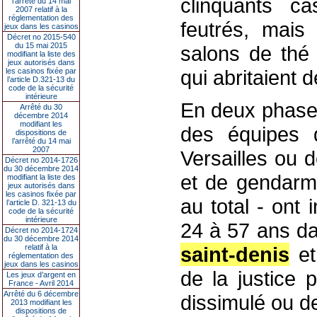
clinquants c
l’arrêté du 14 mai
2007 relatif à la
réglementation des
feutrés, mais
jeux dans les casinos
Décret no 2015-540
du 15 mai 2015
salons de thé
modifiant la liste des
jeux autorisés dans
qui abritaient 
les casinos fixée par
l’article D.321-13 du
code de la sécurité
intérieure
En deux phases
Arrêté du 30
décembre 2014
modifiant les
des équipes de
dispositions de
l’arrêté du 14 mai
2007
Versailles ou 
Décret no 2014-1726
du 30 décembre 2014
et de gendarme
modifiant la liste des
jeux autorisés dans
les casinos fixée par
au total - ont
l’article D. 321-13 du
code de la sécurité
intérieure
24 à 57 ans dan
Décret no 2014-1724
du 30 décembre 2014
relatif à la
saint-denis
et
réglementation des
jeux dans les casinos
de la justice 
Les jeux d’argent en
France - Avril 2014
Arrêté du 6 décembre
dissimulé ou de
2013 modifiant les
dispositions de