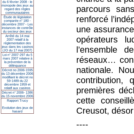
du 6 février 2008 - le
monopole des jeux au
parcours sans
regard des règles
communautaires
renforcé l’indé
Étude de législation
comparée n° 180 -
décembre 2007 - Les
une assurance 
instances de contrôle
du secteur des jeux
Arrêté du 14 mai
opérateurs l
2007 relatif à la
réglementation des
l’ensemble des
jeux dans les casinos
(JO du 17 mai 2007)
Loi n° 2007-297 du 5
réseaux… conc
mars 2007 relative à
la prévention de la
délinquance
nationale. No
Décret no 2006-1595
du 13 décembre 2006
contribution,
modifiant le décret no
59-1489 du 22
décembre 1959 et
premières décl
relatif aux casinos
Décret n° 2006- 1386
du 15 novembre 2006
cette conseil
Rapport Trucy
Creusot, désor
Evolution des jeux de
hasard
----