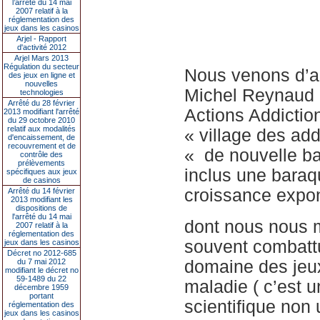
l’arrêté du 14 mai
2007 relatif à la
réglementation des
jeux dans les casinos
Arjel - Rapport
d'activité 2012
Arjel Mars 2013
Régulation du secteur
Nous venons d’a
des jeux en ligne et
nouvelles
Michel Reynaud 
technologies
Arrêté du 28 février
Actions Addiction
2013 modifiant l'arrêté
du 29 octobre 2010
relatif aux modalités
« village des add
d'encaissement, de
recouvrement et de
« de nouvelle ba
contrôle des
prélèvements
inclus une baraq
spécifiques aux jeux
de casinos
croissance expo
Arrêté du 14 février
2013 modifiant les
dispositions de
l'arrêté du 14 mai
dont nous nous m
2007 relatif à la
réglementation des
souvent combattu
jeux dans les casinos
Décret no 2012-685
du 7 mai 2012
domaine des jeux
modifiant le décret no
59-1489 du 22
maladie ( c’est 
décembre 1959
portant
scientifique non
réglementation des
jeux dans les casinos