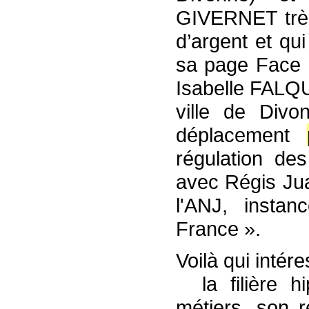
GIVERNET très 
d’argent et qu
sa page Face 
Isabelle FALQU
ville de Divo
déplacement
régulation des
avec Régis Jua
l'ANJ, insta
France ».
Voilà qui intér
la filière h
métiers, son