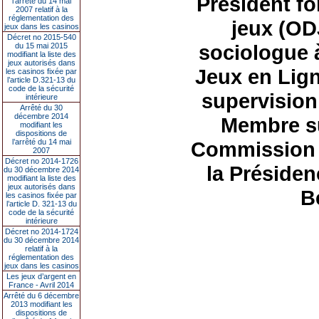
Président fo
l’arrêté du 14 mai
2007 relatif à la
réglementation des
jeux (OD
jeux dans les casinos
Décret no 2015-540
sociologue à
du 15 mai 2015
modifiant la liste des
jeux autorisés dans
Jeux en Lig
les casinos fixée par
l’article D.321-13 du
code de la sécurité
supervision 
intérieure
Arrêté du 30
décembre 2014
Membre su
modifiant les
dispositions de
l’arrêté du 14 mai
Commission 
2007
Décret no 2014-1726
la Préside
du 30 décembre 2014
modifiant la liste des
jeux autorisés dans
B
les casinos fixée par
l’article D. 321-13 du
code de la sécurité
intérieure
Décret no 2014-1724
du 30 décembre 2014
relatif à la
réglementation des
jeux dans les casinos
Les jeux d’argent en
France - Avril 2014
Arrêté du 6 décembre
2013 modifiant les
dispositions de