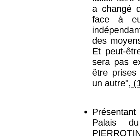
a changé d'
face à eux
indépendant
des moyens 
Et peut-êt
sera pas ex
être prises
un autre",
(
Présentant 
Palais 
PIERROTIN 