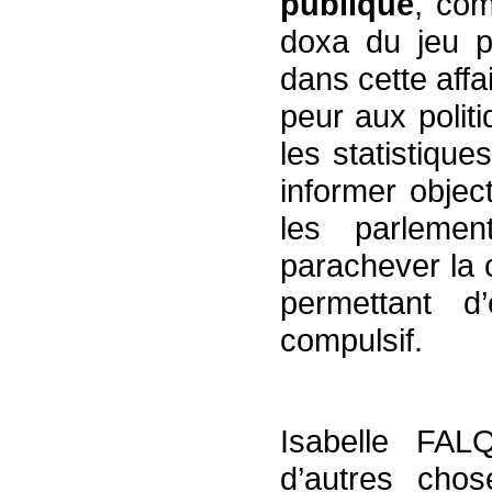
publique
, com
doxa du jeu pa
dans cette affai
peur aux polit
les statistiqu
informer objec
les parlemen
parachever la 
permettant d
compulsif.
Isabelle FAL
d’autres cho