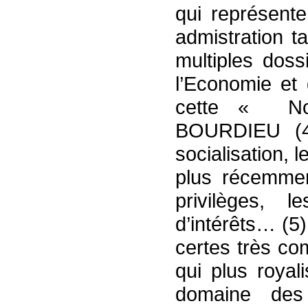
qui représent
admistration t
multiples doss
l’Economie et 
cette « Nob
BOURDIEU (4)
socialisation, l
plus récemmen
privilèges, l
d’intérêts… (5
certes très co
qui plus roya
domaine des