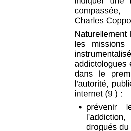
indiquer une r
compassée, m
Charles Coppol
Naturellement 
les missions 
instrumentali
addictologues e
dans le prem
l’autorité, pub
internet (9 ) :
prévenir l
l’addiction
drogués du