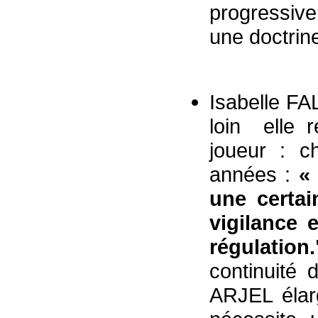
progressiv
une doctrine
Isabelle F
loin elle r
joueur : c
années :
«
une certai
vigilance 
régulation
continuité 
ARJEL élarg