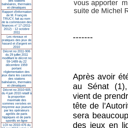
des stations
vous apporter mo
balnéaires, thermales
et climatiques
suite de Michel
Rapport d'information
de M. François
TRUCY, fait au nom
de la commission des
finances n° 17 (2011-
2012) - 12 octobre
2011
-------
Les niveaux et
pratiques des jeux de
hasard et d’argent en
2010
Décret no 2011-906
du 29 juillet 2011
modifiant le décret no
59-1489 du 22
décembre 1959
portant
réglementation des
Après avoir ét
jeux dans les casinos
des stations
balnéaires, thermales
au Sénat (1)
et climatiques
Décret no 2010-605
vient de prendr
du 4 juin 2010 relatif à
la proportion
maximale des
tête de l’Auto
sommes versées en
moyenne aux joueurs
par les opérateurs
sera beaucoup 
agréés de paris
hippiques et de paris
sportifs en ligne
des jeux en li
LOI no 2010-476 du