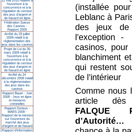
12 mai 2010 relative à
l’ouverture à la
(installée po
concurrence et à la
régulation du secteur
Leblanc à Pari
des jeux d’argent et
de hasard en ligne
Fédération Suisse
des jeux de
des Casinos -
Rapport 2009
Arrêté du 29 juillet
l’exception -
2009 relatif à la
réglementation des
casinos, pour 
jeux dans les casinos
Projet de Loi du 30
mars 2009 relatif à
blanchiment et 
l’ouverture à la
concurrence et à la
régulation du secteur
qui restent so
des jeux d’argent et
de hasard en ligne
de l’intérieur
Arrêté du 24
décembre 2008 relatif
à la réglementation
des jeux dans les
Comme nous l’
casinos
Rapport Bauer - Juin
2008 - Jeux en ligne
article dè
et menaces
criminelles
FALQUE P
Rapport Durieux -
MARS 2008 -
Rapport de la mission
d’Autorité…
(
sur l’ouverture du
marché des jeux
d’argent et de hasard
chance à la pa
Rapport d'information