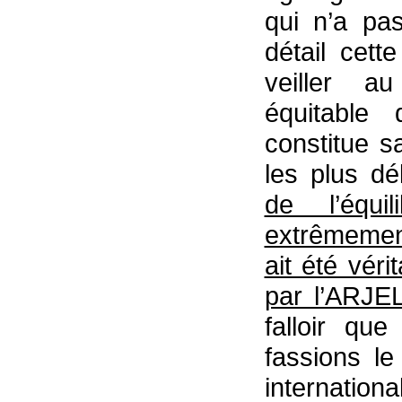
qui n’a pas
détail cet
veiller a
équitable 
constitue s
les plus dé
de l’équil
extrêmement 
ait été véri
par l’ARJE
falloir qu
fassions l
internati