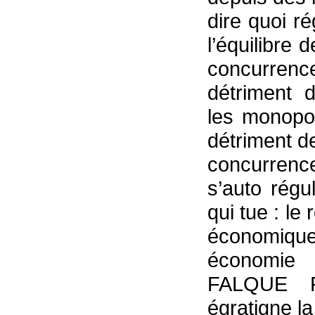
dire quoi ré
l’équilibr
concurrenc
détriment 
les monopo
détriment de
concurren
s’auto régu
qui tue : le
économiq
économie 
FALQUE P
égratigne la