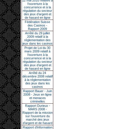
12 mai 2010 relative à
l’ouverture à la
concurrence et à la
régulation du secteur
des jeux d’argent et
de hasard en ligne
Fédération Suisse
des Casinos -
Rapport 2009
Arrêté du 29 juillet
2009 relatif à la
réglementation des
jeux dans les casinos
Projet de Loi du 30
mars 2009 relatif à
l’ouverture à la
concurrence et à la
régulation du secteur
des jeux d’argent et
de hasard en ligne
Arrêté du 24
décembre 2008 relatif
à la réglementation
des jeux dans les
casinos
Rapport Bauer - Juin
2008 - Jeux en ligne
et menaces
criminelles
Rapport Durieux -
MARS 2008 -
Rapport de la mission
sur l’ouverture du
marché des jeux
d’argent et de hasard
Rapport d'information