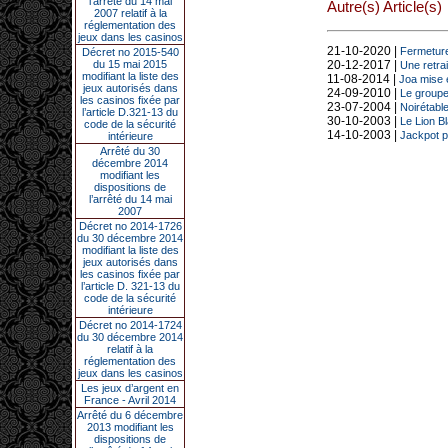
l’arrêté du 14 mai
Autre(s) Article(s)
2007 relatif à la
réglementation des
jeux dans les casinos
21-10-2020 |
Fermeture
Décret no 2015-540
du 15 mai 2015
20-12-2017 |
Une retrai
modifiant la liste des
11-08-2014 |
Joa mise e
jeux autorisés dans
24-09-2010 |
Le groupe
les casinos fixée par
23-07-2004 |
Noirétable
l’article D.321-13 du
30-10-2003 |
Le Lion Bl
code de la sécurité
14-10-2003 |
Jackpot p
intérieure
Arrêté du 30
décembre 2014
modifiant les
dispositions de
l’arrêté du 14 mai
2007
Décret no 2014-1726
du 30 décembre 2014
modifiant la liste des
jeux autorisés dans
les casinos fixée par
l’article D. 321-13 du
code de la sécurité
intérieure
Décret no 2014-1724
du 30 décembre 2014
relatif à la
réglementation des
jeux dans les casinos
Les jeux d’argent en
France - Avril 2014
Arrêté du 6 décembre
2013 modifiant les
dispositions de