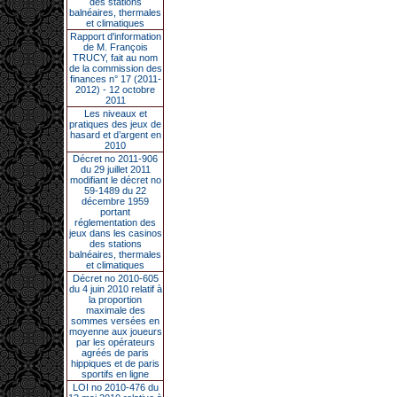
des stations
balnéaires, thermales
et climatiques
Rapport d'information
de M. François
TRUCY, fait au nom
de la commission des
finances n° 17 (2011-
2012) - 12 octobre
2011
Les niveaux et
pratiques des jeux de
hasard et d’argent en
2010
Décret no 2011-906
du 29 juillet 2011
modifiant le décret no
59-1489 du 22
décembre 1959
portant
réglementation des
jeux dans les casinos
des stations
balnéaires, thermales
et climatiques
Décret no 2010-605
du 4 juin 2010 relatif à
la proportion
maximale des
sommes versées en
moyenne aux joueurs
par les opérateurs
agréés de paris
hippiques et de paris
sportifs en ligne
LOI no 2010-476 du