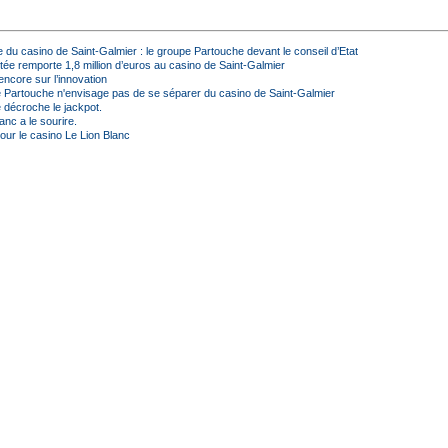
 du casino de Saint-Galmier : le groupe Partouche devant le conseil d’Etat
tée remporte 1,8 million d’euros au casino de Saint-Galmier
ncore sur l’innovation
 Partouche n'envisage pas de se séparer du casino de Saint-Galmier
 décroche le jackpot.
anc a le sourire.
our le casino Le Lion Blanc