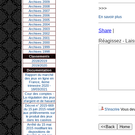
Archives 2009
Archives 2008
>>>
Archives 2007
Archives 2006
En savoir plus
Archives 2005
Archives 2004
Archives 2003
Share
|
Archives 2002
Archives 2001
Réagissez - Lais
Archives 2000
Archives 1999
Archives 1998
Classements
2018/2019
2019/2020
Documentation
Rapport du marché
des jeux en ligne en
France, 4eme
trimestre 2020 -
18/03/2021
Cour des comptes -
La régulation des jeux
d’argent et de hasard
Décret n° 2015-669
du 15 juin 2015 relatif
S'inscrire
Vous deve
aux prélèvements sur
le produit des jeux
dans les casinos
Arrêté du 15 mai
2015 modifiant les
dispositions de