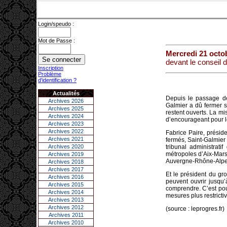
Login/speudo :
Mot de Passe :
Mercredi 21 octo
devant le conseil d
Inscription
Problème
d'identification ?
Actualités
Depuis le passage de
Archives 2026
Galmier a dû fermer s
Archives 2025
restent ouverts. La m
Archives 2024
d’encourageant pour l
Archives 2023
Archives 2022
Fabrice Paire, présid
Archives 2021
fermés, Saint-Galmier 
Archives 2020
tribunal administrat
métropoles d’Aix-Mars
Archives 2019
Auvergne-Rhône-Alpe
Archives 2018
Archives 2017
Et le président du gr
Archives 2016
peuvent ouvrir jusqu’
Archives 2015
comprendre. C’est pour
Archives 2014
mesures plus restricti
Archives 2013
Archives 2012
(source : leprogres.fr)
Archives 2011
Archives 2010