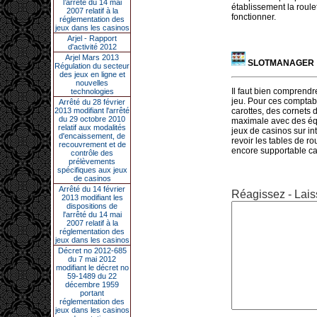
l’arrêté du 14 mai
établissement la roule
2007 relatif à la
fonctionner.
réglementation des
jeux dans les casinos
Arjel - Rapport
d'activité 2012
Arjel Mars 2013
SLOTMANAGER
Régulation du secteur
des jeux en ligne et
nouvelles
Il faut bien comprend
technologies
jeu. Pour ces comptabl
Arrêté du 28 février
2013 modifiant l'arrêté
carottes, des cornets d
du 29 octobre 2010
maximale avec des équi
relatif aux modalités
jeux de casinos sur in
d'encaissement, de
revoir les tables de rou
recouvrement et de
encore supportable car
contrôle des
prélèvements
spécifiques aux jeux
de casinos
Arrêté du 14 février
Réagissez - Lais
2013 modifiant les
dispositions de
l'arrêté du 14 mai
2007 relatif à la
réglementation des
jeux dans les casinos
Décret no 2012-685
du 7 mai 2012
modifiant le décret no
59-1489 du 22
décembre 1959
portant
réglementation des
jeux dans les casinos