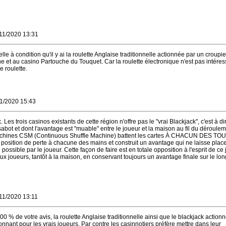
/11/2020 13:31
e à condition qu'il y ai la roulette Anglaise traditionnelle actionnée par un croupier
e et au casino Partouche du Touquet. Car la roulette électronique n'est pas intére
e roulette.
11/2020 15:43
 Les trois casinos existants de cette région n'offre pas le "vrai Blackjack", c'est à di
 sabot et dont l'avantage est "muable" entre le joueur et la maison au fil du déroulem
 machines CSM (Continuous Shuffle Machine) battent les cartes À CHACUN DES TO
 position de perte à chacune des mains et construit un avantage qui ne laisse plac
ossible par le joueur. Cette façon de faire est en totale opposition à l'esprit de ce 
 aux joueurs, tantôt à la maison, en conservant toujours un avantage finale sur le lo
/11/2020 13:11
00 % de votre avis, la roulette Anglaise traditionnelle ainsi que le blackjack action
onnant pour les vrais joueurs. Par contre les casinnotiers préfère mettre dans leur