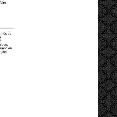
faire
onnés du
s
té
nique,
sino". Au
k-jack