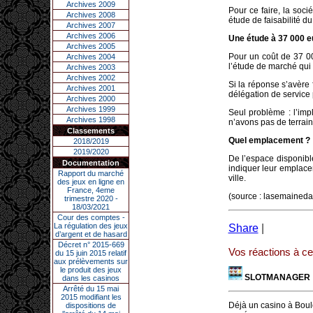
Archives 2009
Pour ce faire, la soc
Archives 2008
étude de faisabilité du
Archives 2007
Archives 2006
Une étude à 37 000 e
Archives 2005
Pour un coût de 37 0
Archives 2004
l’étude de marché qui 
Archives 2003
Archives 2002
Si la réponse s’avère 
Archives 2001
délégation de service 
Archives 2000
Archives 1999
Seul problème : l’imp
Archives 1998
n’avons pas de terrain 
Classements
Quel emplacement ?
2018/2019
2019/2020
De l’espace disponibl
Documentation
indiquer leur emplacem
Rapport du marché
ville.
des jeux en ligne en
France, 4eme
(source : lasemaineda
trimestre 2020 -
18/03/2021
Cour des comptes -
La régulation des jeux
Share
|
d’argent et de hasard
Décret n° 2015-669
Vos réactions à cet
du 15 juin 2015 relatif
aux prélèvements sur
le produit des jeux
SLOTMANAGER
dans les casinos
Arrêté du 15 mai
2015 modifiant les
Déjà un casino à Boulo
dispositions de