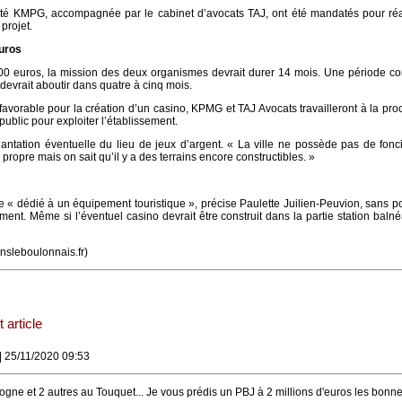
iété KMPG, accompagnée par le cabinet d’avocats TAJ, ont été mandatés pour réa
 projet.
uros
00 euros, la mission des deux organismes devrait durer 14 mois. Une période c
devrait aboutir dans quatre à cinq mois.
favorable pour la création d’un casino, KPMG et TAJ Avocats travailleront à la pr
public pour exploiter l’établissement.
lantation éventuelle du lieu de jeux d’argent. « La ville ne possède pas de fonc
propre mais on sait qu’il y a des terrains encore constructibles. »
e « dédié à un équipement touristique », précise Paulette Juilien-Peuvion, sans p
ent. Même si l’éventuel casino devrait être construit dans la partie station balné
nsleboulonnais.fr)
 article
| 25/11/2020 09:53
gne et 2 autres au Touquet... Je vous prédis un PBJ à 2 millions d'euros les bonn