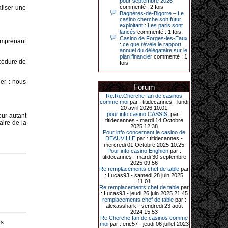
pour septembre 2026
Le plus gros gain gagné depuis plus
commenté : 2 fois
liser une
de 20 ans dans l’établissement.
Bagnères-de-Bigorre – Le
casino cherche son futur
exploitant : Les paris sont
lancés
commenté : 1 fois
Casino de Forges-les-Eaux
31-03-2026|
omprenant
: ce que révèle le rapport
annuel du délégataire sur le
Série de jackpots au casino JOA de
plan financier
commenté : 1
Gujan-Mestras : ce mois de mars a
océdure de
fois
été fructueux pour quelques
joueurs. D’abord avec 44 207 euros
remportés le dimanche 22 mars sur
ier : nous
une machine à sous pour une mise
Forum
initiale de 5,28 €. Puis quelques
jours plus tard, le vendredi 27 mars,
Re:Re:Cherche fan de casinos
un joueur a décroché 12 086 euros
comme moi
par : titidecannes - lundi
sur une autre machine à sous.
20 avril 2026 10:01
pour info casino CASSIS.
par :
our autant
Enfin, troisième et dernier jackpot,
titidecannes - mardi 14 Octobre
aire de la
record cette fois-ci, le samedi 28
2025 12:38
mars dernier. Quelque 111 322
Pour info concernant le casino de
euros ont été remportés sur la table
DEAUVILLE
par : titidecannes -
d’Ultimate Texas Hold’em Poker,
mercredi 01 Octobre 2025 10:25
grâce à une mise de 5 euros sur la
Pour info casino Enghien
par :
case bonus et une quinte flush
titidecannes - mardi 30 septembre
royale. Ces gains ont été annoncés
2025 09:56
dans un communiqué diffusé par le
Re:remplacements chef de table
par
casino ce lundi 30 mars en soirée.
: Lucas93 - samedi 28 juin 2025
11:01
Re:remplacements chef de table
par
: Lucas93 - jeudi 26 juin 2025 21:45
remplacements chef de table
par :
11-01-2026|
alexasshark - vendredi 23 août
2024 15:53
Dimanche 11 janvier, en soirée, une
Re:Cherche fan de casinos comme
cliente retraitée de 78 ans, habitant
es
moi
par : eric57 - jeudi 06 juillet 2023
Trémuson, a eu l’énorme surprise