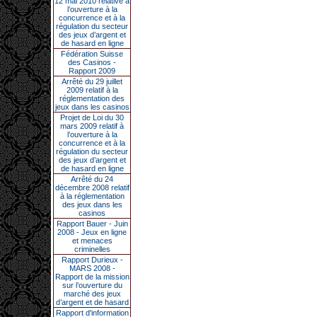
12 mai 2010 relative à
l’ouverture à la
concurrence et à la
régulation du secteur
des jeux d’argent et
de hasard en ligne
Fédération Suisse
des Casinos -
Rapport 2009
Arrêté du 29 juillet
2009 relatif à la
réglementation des
jeux dans les casinos
Projet de Loi du 30
mars 2009 relatif à
l’ouverture à la
concurrence et à la
régulation du secteur
des jeux d’argent et
de hasard en ligne
Arrêté du 24
décembre 2008 relatif
à la réglementation
des jeux dans les
casinos
Rapport Bauer - Juin
2008 - Jeux en ligne
et menaces
criminelles
Rapport Durieux -
MARS 2008 -
Rapport de la mission
sur l’ouverture du
marché des jeux
d’argent et de hasard
Rapport d'information