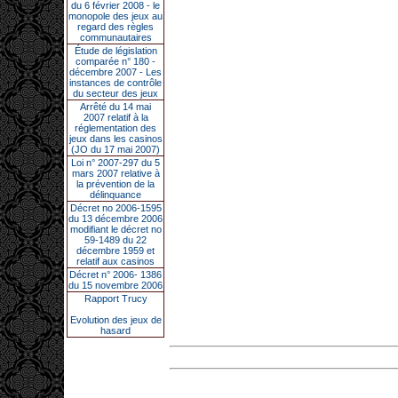
du 6 février 2008 - le
monopole des jeux au
regard des règles
communautaires
Étude de législation
comparée n° 180 -
décembre 2007 - Les
instances de contrôle
du secteur des jeux
Arrêté du 14 mai
2007 relatif à la
réglementation des
jeux dans les casinos
(JO du 17 mai 2007)
Loi n° 2007-297 du 5
mars 2007 relative à
la prévention de la
délinquance
Décret no 2006-1595
du 13 décembre 2006
modifiant le décret no
59-1489 du 22
décembre 1959 et
relatif aux casinos
Décret n° 2006- 1386
du 15 novembre 2006
Rapport Trucy
Evolution des jeux de
hasard