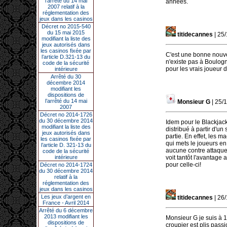
l’arrêté du 14 mai
années.
2007 relatif à la
réglementation des
jeux dans les casinos
Décret no 2015-540
du 15 mai 2015
titidecannes
| 25
modifiant la liste des
jeux autorisés dans
les casinos fixée par
C'est une bonne nouvell
l’article D.321-13 du
n'existe pas à Boulogn
code de la sécurité
pour les vrais joueur d
intérieure
Arrêté du 30
décembre 2014
modifiant les
dispositions de
l’arrêté du 14 mai
Monsieur G
| 25/
2007
Décret no 2014-1726
du 30 décembre 2014
Idem pour le Blackjack.
modifiant la liste des
distribué à partir d'un
jeux autorisés dans
partie. En effet, les
les casinos fixée par
qui mets le joueurs en
l’article D. 321-13 du
aucune contre attaque p
code de la sécurité
intérieure
voit tantôt l'avantage
pour celle-ci!
Décret no 2014-1724
du 30 décembre 2014
relatif à la
réglementation des
jeux dans les casinos
Les jeux d’argent en
titidecannes
| 26
France - Avril 2014
Arrêté du 6 décembre
2013 modifiant les
Monsieur G je suis à 1
dispositions de
croupier est plis passi