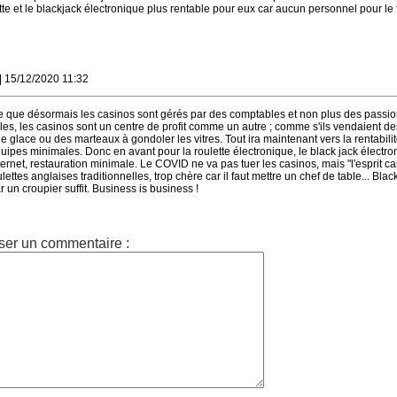
tte et le blackjack électronique plus rentable pour eux car aucun personnel pour le 
| 15/12/2020 11:32
re que désormais les casinos sont gérés par des comptables et non plus des passi
es, les casinos sont un centre de profit comme un autre ; comme s'ils vendaient de
e glace ou des marteaux à gondoler les vitres. Tout ira maintenant vers la rentabili
pes minimales. Donc en avant pour la roulette électronique, le black jack électro
ternet, restauration minimale. Le COVID ne va pas tuer les casinos, mais "l'esprit ca
lettes anglaises traditionnelles, trop chère car il faut mettre un chef de table... Blac
 un croupier suffit. Business is business !
ser un commentaire :