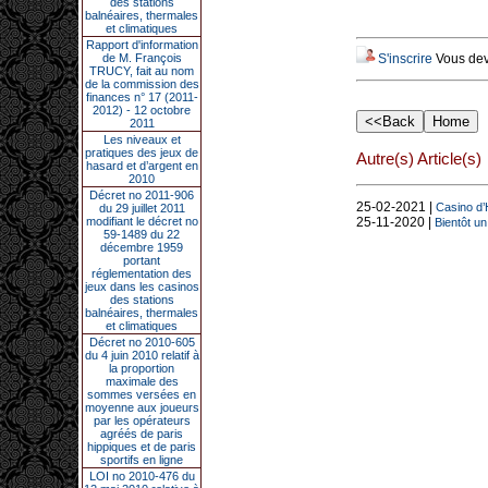
des stations
balnéaires, thermales
et climatiques
Rapport d'information
de M. François
S'inscrire
Vous deve
TRUCY, fait au nom
de la commission des
finances n° 17 (2011-
2012) - 12 octobre
2011
Les niveaux et
pratiques des jeux de
Autre(s) Article(s)
hasard et d’argent en
2010
Décret no 2011-906
25-02-2021 |
Casino d’H
du 29 juillet 2011
modifiant le décret no
25-11-2020 |
Bientôt u
59-1489 du 22
décembre 1959
portant
réglementation des
jeux dans les casinos
des stations
balnéaires, thermales
et climatiques
Décret no 2010-605
du 4 juin 2010 relatif à
la proportion
maximale des
sommes versées en
moyenne aux joueurs
par les opérateurs
agréés de paris
hippiques et de paris
sportifs en ligne
LOI no 2010-476 du