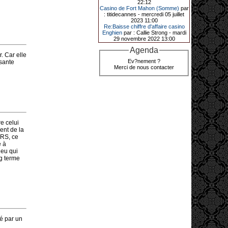
22:12
de décrocher un méga jackpot.
Casino de Fort Mahon (Somme)
par
: titidecannes - mercredi 05 juillet
Elle n’a misé que 88 centimes sur
2023 11:00
une machine à sous et a remporté
Re:Baisse chiffre d'affaire casino
4_ 239 €?!
Enghien
par : Callie Strong - mardi
29 novembre 2022 13:00
Agenda
. Car elle
10-01-2026|
Ev?nement ?
ssante
Merci de nous contacter
Au « Kasino » de Fréhel, une
vacancière a décroché le jackpot
en misant seulement 68
centimes. Elle remporte plus de
44 640 € grâce à la machine à
sous « Jin Ji Bao Xi ».
En ce début d’année 2026, le plus
gros jackpot du « Kasino » de
re celui
Fréhel a été décroché. Samedi 10
ent de la
janvier en début de soirée,
URS, ce
l’heureuse gagnante, qui souhaite
e à
garder l’anonymat, a remporté plus
de 44 640 € sur la machine à sous «
jeu qui
Jin Ji Bao Xi », installée en février
ng terme
2025. La cliente, en vacances dans
la région, a misé 0,68 € avant de
remporter la somme. Un membre du
comité de direction, Flavie Jehan, lui
a remis le gain.
né par un