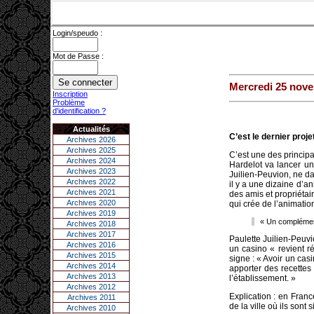
Login/speudo :
Mot de Passe :
Mercredi 25 nov
Inscription
Problème
d'identification ?
Actualités
C’est le dernier proje
Archives 2026
Archives 2025
C’est une des princip
Archives 2024
Hardelot va lancer un
Archives 2023
Juilien-Peuvion, ne dat
Archives 2022
il y a une dizaine d’a
Archives 2021
des amis et propriétair
Archives 2020
qui crée de l’animation à
Archives 2019
« Un complément 
Archives 2018
Archives 2017
Paulette Juilien-Peuvi
Archives 2016
un casino « revient r
Archives 2015
signe : « Avoir un casi
Archives 2014
apporter des recettes
Archives 2013
l’établissement. »
Archives 2012
Explication : en Franc
Archives 2011
de la ville où ils sont 
Archives 2010