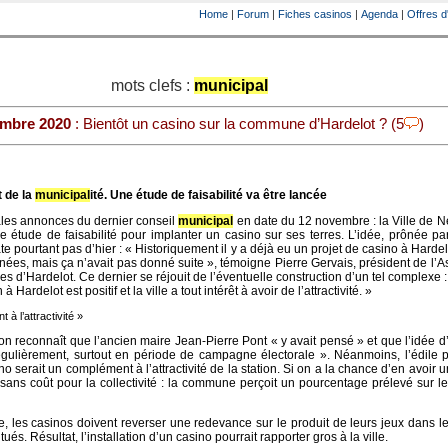
Home
|
Forum
|
Fiches casinos
|
Agenda
|
Offres d
mots clefs :
municipal
embre 2020
: Bientôt un casino sur la commune d’Hardelot ? (5
)
t de la
municipal
ité. Une étude de faisabilité va être lancée
ales annonces du dernier conseil
municipal
en date du 12 novembre : la Ville de N
e étude de faisabilité pour implanter un casino sur ses terres. L’idée, prônée pa
e pourtant pas d’hier : « Historiquement il y a déjà eu un projet de casino à Hardelo
nnées, mais ça n’avait pas donné suite », témoigne Pierre Gervais, président de l’A
es d’Hardelot. Ce dernier se réjouit de l’éventuelle construction d’un tel complexe :
 Hardelot est positif et la ville a tout intérêt à avoir de l’attractivité. »
à l’attractivité »
on reconnaît que l’ancien maire Jean-Pierre Pont « y avait pensé » et que l’idée d
égulièrement, surtout en période de campagne électorale ». Néanmoins, l’édile p
no serait un complément à l’attractivité de la station. Si on a la chance d’en avoir u
 sans coût pour la collectivité : la commune perçoit un pourcentage prélevé sur l
e, les casinos doivent reverser une redevance sur le produit de leurs jeux dans l
situés. Résultat, l’installation d’un casino pourrait rapporter gros à la ville.