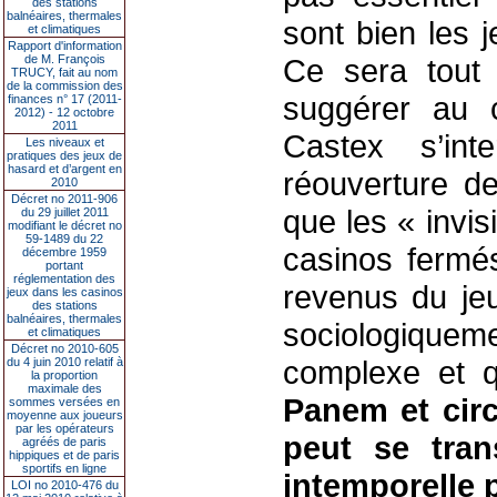
des stations
balnéaires, thermales
sont bien les 
et climatiques
Rapport d'information
de M. François
Ce sera tout l
TRUCY, fait au nom
de la commission des
suggérer au 
finances n° 17 (2011-
2012) - 12 octobre
2011
Castex s’int
Les niveaux et
pratiques des jeux de
hasard et d’argent en
réouverture de
2010
Décret no 2011-906
que les « invis
du 29 juillet 2011
modifiant le décret no
59-1489 du 22
casinos fermé
décembre 1959
portant
réglementation des
revenus du jeu
jeux dans les casinos
des stations
balnéaires, thermales
sociologique
et climatiques
Décret no 2010-605
complexe et
du 4 juin 2010 relatif à
la proportion
maximale des
Panem et circ
sommes versées en
moyenne aux joueurs
par les opérateurs
peut se tra
agréés de paris
hippiques et de paris
sportifs en ligne
intemporelle p
LOI no 2010-476 du