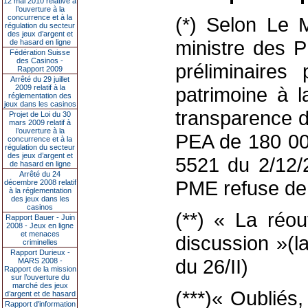
12 mai 2010 relative à
l’ouverture à la
concurrence et à la
(*) Selon Le 
régulation du secteur
des jeux d’argent et
ministre des 
de hasard en ligne
Fédération Suisse
des Casinos -
préliminaires
Rapport 2009
Arrêté du 29 juillet
2009 relatif à la
patrimoine à l
réglementation des
jeux dans les casinos
transparence de
Projet de Loi du 30
mars 2009 relatif à
l’ouverture à la
PEA de 180 00
concurrence et à la
régulation du secteur
des jeux d’argent et
5521 du 2/12/
de hasard en ligne
Arrêté du 24
PME refuse de 
décembre 2008 relatif
à la réglementation
des jeux dans les
casinos
(**) « La réou
Rapport Bauer - Juin
2008 - Jeux en ligne
et menaces
discussion »(l
criminelles
Rapport Durieux -
du 26/II)
MARS 2008 -
Rapport de la mission
sur l’ouverture du
marché des jeux
(***)« Oubliés,
d’argent et de hasard
Rapport d'information