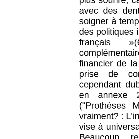
avec des dents
soigner à temps
des politiques
français 
complémentai
financier de l
prise de co
cependant dubi
en annexe 2
("Prothèses M
vraiment? : L'i
vise à universa
Beaucoup res