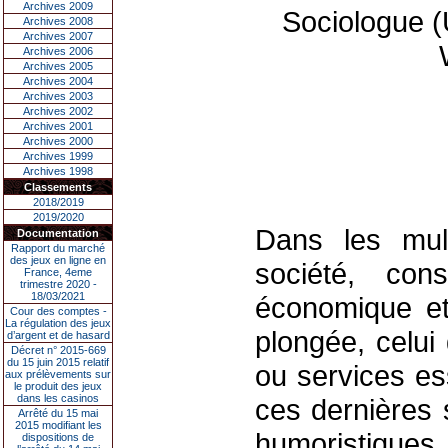
Archives 2009
Sociologue (
Archives 2008
Archives 2007
Archives 2006
Archives 2005
Archives 2004
Archives 2003
Archives 2002
Archives 2001
Archives 2000
Archives 1999
Archives 1998
Classements
2018/2019
2019/2020
Dans les mult
Documentation
Rapport du marché
des jeux en ligne en
société, con
France, 4eme
trimestre 2020 -
18/03/2021
économique et 
Cour des comptes -
La régulation des jeux
plongée, celui
d’argent et de hasard
Décret n° 2015-669
du 15 juin 2015 relatif
ou services es
aux prélèvements sur
le produit des jeux
dans les casinos
ces dernières 
Arrêté du 15 mai
2015 modifiant les
humoristiques 
dispositions de