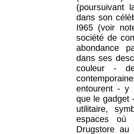
(poursuivant 
dans son célè
I965 (voir no
société de co
abondance par
dans ses descr
couleur - d
contemporain
entourent - y 
que le gadget 
utilitaire, s
espaces où i
Drugstore au 