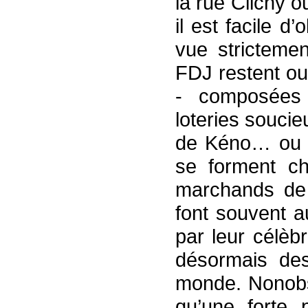
la rue Clichy o
il est facile 
vue strictemen
FDJ restent ou
- composées 
loteries soucie
de Kéno… ou d
se forment c
marchands de
font souvent a
par leur célèb
désormais de
monde. Nonobsta
qu’une forte 