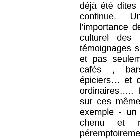
déjà été dites
continue. U
l’importance d
culturel des 
témoignages so
et pas seulem
cafés , bars
épiciers… et d
ordinaires…..
sur ces mêmes
exemple - un 
chenu et m
péremptoiremen