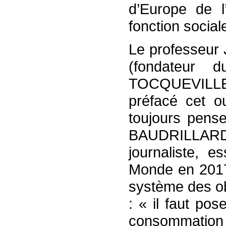
d’Europe de l
fonction social
Le professeur
(fondateur 
TOCQUEVILLE à 
préfacé cet o
toujours pense
BAUDRILLARD
journaliste, e
Monde en 2017 
système des o
: « il faut po
consommation 