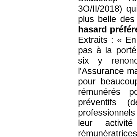
3O/II/2018) q
plus belle de
hasard préféré
Extraits : « E
pas à la porté
six y renonc
l'Assurance ma
pour beaucoup
rémunérés p
préventifs (d
professionnel
leur activi
rémunératrice