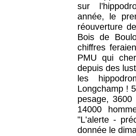
sur l’hippo
année, le pre
réouverture d
Bois de Boulo
chiffres feraie
PMU qui cherc
depuis des lust
les hippodr
Longchamp ! 
pesage, 3600 
14000 homme
"L'alerte - pr
donnée le dima