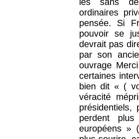
les sans de
ordinaires pri
pensée. Si Fr
pouvoir se ju
devrait pas di
par son anci
ouvrage Merci
certaines inter
bien dit « ( v
véracité mépr
présidentiels,
perdent plus
européens » (
plus sourire, c