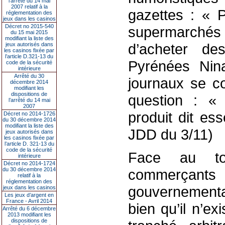
l’arrêté du 14 mai
2007 relatif à la
gazettes : « P
réglementation des
jeux dans les casinos
Décret no 2015-540
supermarchés
du 15 mai 2015
modifiant la liste des
d’acheter de
jeux autorisés dans
les casinos fixée par
l’article D.321-13 du
Pyrénées Nin
code de la sécurité
intérieure
Arrêté du 30
journaux se c
décembre 2014
modifiant les
dispositions de
question : « 
l’arrêté du 14 mai
2007
produit dit es
Décret no 2014-1726
du 30 décembre 2014
modifiant la liste des
JDD du 3/11)
jeux autorisés dans
les casinos fixée par
l’article D. 321-13 du
code de la sécurité
Face au to
intérieure
Décret no 2014-1724
du 30 décembre 2014
commerçan
relatif à la
réglementation des
gouvernemental
jeux dans les casinos
Les jeux d’argent en
France - Avril 2014
bien qu’il n’exi
Arrêté du 6 décembre
2013 modifiant les
dispositions de