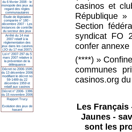
du 6 février 2008 - le
casinos et clu
monopole des jeux au
regard des règles
communautaires
République »
Étude de législation
comparée n° 180 -
Section fédér
décembre 2007 - Les
instances de contrôle
du secteur des jeux
syndicat FO 2
Arrêté du 14 mai
2007 relatif à la
réglementation des
confer annexe 
jeux dans les casinos
(JO du 17 mai 2007)
Loi n° 2007-297 du 5
(****) » Confi
mars 2007 relative à
la prévention de la
délinquance
communes pri
Décret no 2006-1595
du 13 décembre 2006
modifiant le décret no
casinos.org du
59-1489 du 22
décembre 1959 et
relatif aux casinos
Décret n° 2006- 1386
du 15 novembre 2006
Rapport Trucy
Les Français 
Evolution des jeux de
hasard
Jaunes - sav
sont les pr