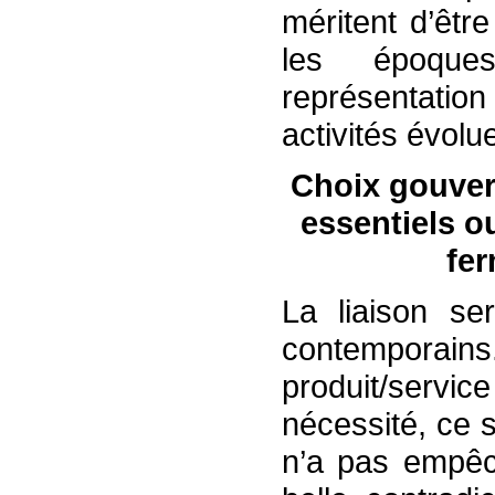
méritent d’êtr
les époqu
représentatio
activités évolu
Choix gouver
essentiels o
fer
La liaison se
contemporain
produit/servic
nécessité, ce s
n’a pas empêc