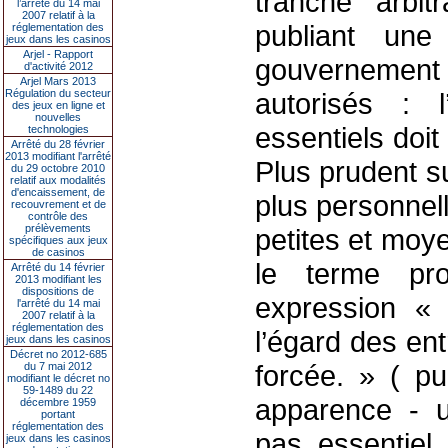
tranché arbit
l’arrêté du 14 mai
2007 relatif à la
publiant une
réglementation des
jeux dans les casinos
Arjel - Rapport
gouvernement
d'activité 2012
Arjel Mars 2013
Régulation du secteur
autorisés : l
des jeux en ligne et
nouvelles
essentiels doit
technologies
Arrêté du 28 février
2013 modifiant l'arrêté
Plus prudent s
du 29 octobre 2010
relatif aux modalités
d'encaissement, de
plus personnel
recouvrement et de
contrôle des
prélèvements
petites et moye
spécifiques aux jeux
de casinos
le terme pro
Arrêté du 14 février
2013 modifiant les
dispositions de
expression « 
l'arrêté du 14 mai
2007 relatif à la
réglementation des
l’égard des en
jeux dans les casinos
Décret no 2012-685
forcée. » ( pu
du 7 mai 2012
modifiant le décret no
59-1489 du 22
apparence - un
décembre 1959
portant
réglementation des
pas essentiel
jeux dans les casinos