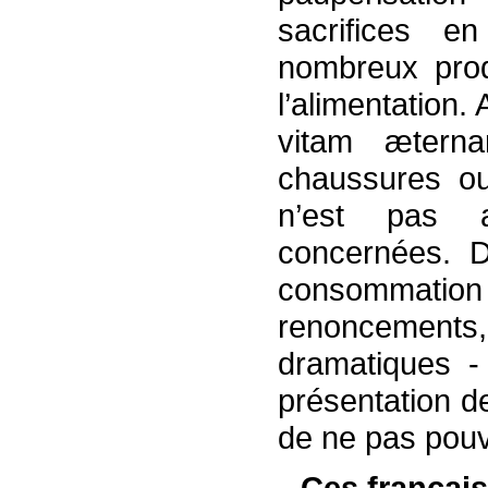
sacrifices e
nombreux prod
l’alimentation.
vitam ætern
chaussures ou
n’est pas 
concernées. D
consommation 
renoncement
dramatiques - 
présentation d
de ne pas pouv
Ces français