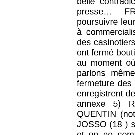
belle contradi
presse… F
poursuivre leur
à commerciali
des casinotiers
ont fermé bout
au moment où 
parlons même
fermeture des
enregistrent d
annexe 5) R
QUENTIN (note
JOSSO (18 ) so
et on ne comp