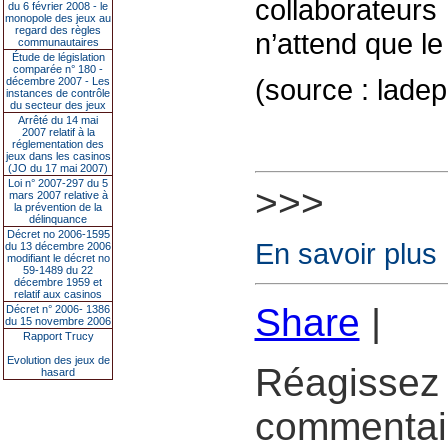
collaborateurs
du 6 février 2008 - le
monopole des jeux au
regard des règles
n’attend que l
communautaires
Étude de législation
comparée n° 180 -
(source : lade
décembre 2007 - Les
instances de contrôle
du secteur des jeux
Arrêté du 14 mai
2007 relatif à la
réglementation des
jeux dans les casinos
(JO du 17 mai 2007)
Loi n° 2007-297 du 5
>>>
mars 2007 relative à
la prévention de la
délinquance
Décret no 2006-1595
En savoir plus
du 13 décembre 2006
modifiant le décret no
59-1489 du 22
décembre 1959 et
relatif aux casinos
Share
|
Décret n° 2006- 1386
du 15 novembre 2006
Rapport Trucy
Evolution des jeux de
Réagissez 
hasard
commentair