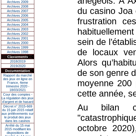
ariégeois. À A
Archives 2009
Archives 2008
du casino Joa 
Archives 2007
Archives 2006
frustration c
Archives 2005
Archives 2004
habituellemen
Archives 2003
Archives 2002
Archives 2001
sein de l’étab
Archives 2000
Archives 1999
de locaux ven
Archives 1998
Classements
Alors qu’habit
2018/2019
2019/2020
de son genre d
Documentation
Rapport du marché
des jeux en ligne en
moyenne 200 p
France, 4eme
trimestre 2020 -
18/03/2021
cette année, se
Cour des comptes -
La régulation des jeux
d’argent et de hasard
Au bilan c
Décret n° 2015-669
du 15 juin 2015 relatif
aux prélèvements sur
"catastrophiq
le produit des jeux
dans les casinos
octobre 2020),
Arrêté du 15 mai
2015 modifiant les
dispositions de