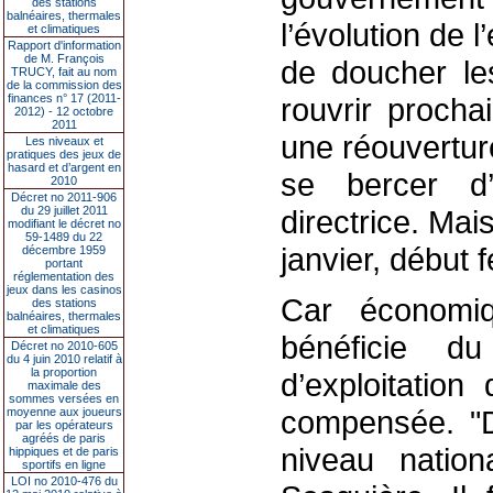
des stations
balnéaires, thermales
l’évolution de 
et climatiques
Rapport d'information
de M. François
de doucher le
TRUCY, fait au nom
de la commission des
finances n° 17 (2011-
rouvrir procha
2012) - 12 octobre
2011
une réouvertur
Les niveaux et
pratiques des jeux de
hasard et d’argent en
se bercer d’
2010
Décret no 2011-906
du 29 juillet 2011
directrice. Mais
modifiant le décret no
59-1489 du 22
janvier, début f
décembre 1959
portant
réglementation des
jeux dans les casinos
Car économiq
des stations
balnéaires, thermales
et climatiques
bénéficie d
Décret no 2010-605
du 4 juin 2010 relatif à
la proportion
d’exploitation
maximale des
sommes versées en
compensée. "D
moyenne aux joueurs
par les opérateurs
agréés de paris
niveau nation
hippiques et de paris
sportifs en ligne
LOI no 2010-476 du