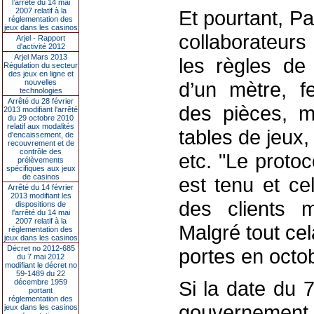
l’arrêté du 14 mai
2007 relatif à la
Et pourtant, Pa
réglementation des
jeux dans les casinos
collaborateurs
Arjel - Rapport
d'activité 2012
Arjel Mars 2013
les règles de
Régulation du secteur
des jeux en ligne et
nouvelles
d’un mètre, f
technologies
Arrêté du 28 février
des pièces, m
2013 modifiant l'arrêté
du 29 octobre 2010
relatif aux modalités
tables de jeux,
d'encaissement, de
recouvrement et de
contrôle des
etc. "Le protoc
prélèvements
spécifiques aux jeux
de casinos
est tenu et ce
Arrêté du 14 février
2013 modifiant les
des clients m
dispositions de
l'arrêté du 14 mai
2007 relatif à la
Malgré tout cel
réglementation des
jeux dans les casinos
Décret no 2012-685
portes en octo
du 7 mai 2012
modifiant le décret no
59-1489 du 22
Si la date du 
décembre 1959
portant
réglementation des
gouvernemen
jeux dans les casinos