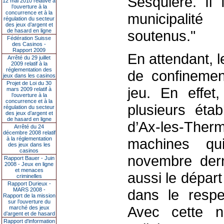
Sesquière. Il
12 mai 2010 relative à
l’ouverture à la
concurrence et à la
municipalit
régulation du secteur
des jeux d’argent et
de hasard en ligne
soutenus."
Fédération Suisse
des Casinos -
Rapport 2009
En attendant, l
Arrêté du 29 juillet
2009 relatif à la
réglementation des
de confinemen
jeux dans les casinos
Projet de Loi du 30
jeu. En effet
mars 2009 relatif à
l’ouverture à la
concurrence et à la
plusieurs étab
régulation du secteur
des jeux d’argent et
de hasard en ligne
d’Ax-les-Ther
Arrêté du 24
décembre 2008 relatif
à la réglementation
machines qu
des jeux dans les
casinos
novembre dern
Rapport Bauer - Juin
2008 - Jeux en ligne
et menaces
aussi le dépar
criminelles
Rapport Durieux -
MARS 2008 -
dans le respec
Rapport de la mission
sur l’ouverture du
Avec cette n
marché des jeux
d’argent et de hasard
Rapport d'information