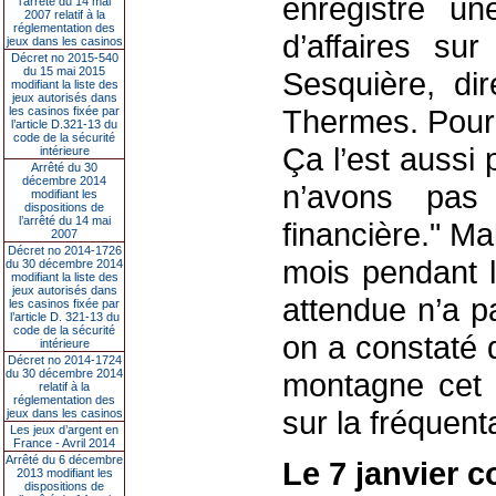
enregistre u
l’arrêté du 14 mai
2007 relatif à la
réglementation des
d’affaires sur
jeux dans les casinos
Décret no 2015-540
du 15 mai 2015
Sesquière, dir
modifiant la liste des
jeux autorisés dans
Thermes. Pour 
les casinos fixée par
l’article D.321-13 du
code de la sécurité
Ça l’est aussi
intérieure
Arrêté du 30
décembre 2014
n’avons pas 
modifiant les
dispositions de
l’arrêté du 14 mai
financière." M
2007
Décret no 2014-1726
mois pendant la
du 30 décembre 2014
modifiant la liste des
jeux autorisés dans
attendue n’a p
les casinos fixée par
l’article D. 321-13 du
code de la sécurité
on a constaté 
intérieure
Décret no 2014-1724
du 30 décembre 2014
montagne cet é
relatif à la
réglementation des
sur la fréquent
jeux dans les casinos
Les jeux d’argent en
France - Avril 2014
Arrêté du 6 décembre
Le 7 janvier 
2013 modifiant les
dispositions de