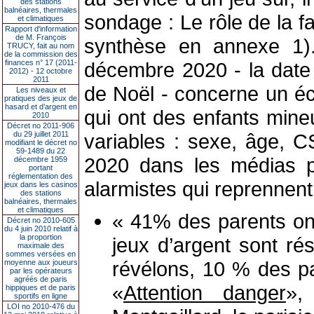
des stations
balnéaires, thermales
sondage : Le rôle de la fa
et climatiques
Rapport d'information
de M. François
synthèse en annexe 1).
TRUCY, fait au nom
de la commission des
finances n° 17 (2011-
décembre 2020 - la date
2012) - 12 octobre
2011
de Noël - concerne un éc
Les niveaux et
pratiques des jeux de
hasard et d’argent en
qui ont des enfants min
2010
Décret no 2011-906
du 29 juillet 2011
variables : sexe, âge, C
modifiant le décret no
59-1489 du 22
2020 dans les médias po
décembre 1959
portant
réglementation des
alarmistes qui reprennent 
jeux dans les casinos
des stations
balnéaires, thermales
et climatiques
« 41% des parents ont
Décret no 2010-605
du 4 juin 2010 relatif à
la proportion
jeux d’argent sont r
maximale des
sommes versées en
révélons, 10 % des p
moyenne aux joueurs
par les opérateurs
agréés de paris
«
Attention danger
»,
hippiques et de paris
sportifs en ligne
LOI no 2010-476 du