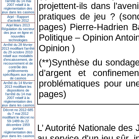
l’arrêté du 14 mai
projettent-ils dans l’ave
2007 relatif à la
réglementation des
jeux dans les casinos
pratiques de jeu ? (son
Arjel - Rapport
d'activité 2012
pages) Pierre-Hadrien Ba
Arjel Mars 2013
Régulation du secteur
des jeux en ligne et
Politique – Opinion Anto
nouvelles
technologies
Arrêté du 28 février
Opinion )
2013 modifiant l'arrêté
du 29 octobre 2010
relatif aux modalités
(**)Synthèse du sondage 
d'encaissement, de
recouvrement et de
contrôle des
d’argent et confineme
prélèvements
spécifiques aux jeux
de casinos
problématiques pour une
Arrêté du 14 février
2013 modifiant les
dispositions de
pages)
l'arrêté du 14 mai
2007 relatif à la
réglementation des
jeux dans les casinos
Décret no 2012-685
du 7 mai 2012
modifiant le décret no
59-1489 du 22
L’ Autorité Nationale des
décembre 1959
portant
réglementation des
au service d'un jeu sûr, 
jeux dans les casinos