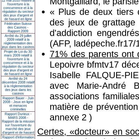
Montgaillard, le paris
12 mai 2010 relative à
l’ouverture à la
concurrence et à la
« Plus de deux tiers 
régulation du secteur
des jeux d’argent et
de hasard en ligne
des jeux de grattag
Fédération Suisse
des Casinos -
d'addiction engendrés
Rapport 2009
Arrêté du 29 juillet
2009 relatif à la
(AFP, ladépeche.fr17/
réglementation des
jeux dans les casinos
71% des parents ont d
Projet de Loi du 30
mars 2009 relatif à
l’ouverture à la
Lepoivre bfmtv17 déc
concurrence et à la
régulation du secteur
des jeux d’argent et
Isabelle FALQUE-PIE
de hasard en ligne
Arrêté du 24
décembre 2008 relatif
avec Marie-André Bl
à la réglementation
des jeux dans les
associations familial
casinos
Rapport Bauer - Juin
2008 - Jeux en ligne
matière de prévention
et menaces
criminelles
Rapport Durieux -
annexe 2 )
MARS 2008 -
Rapport de la mission
sur l’ouverture du
Certes, «docteur» en soc
marché des jeux
d’argent et de hasard
Rapport d'information