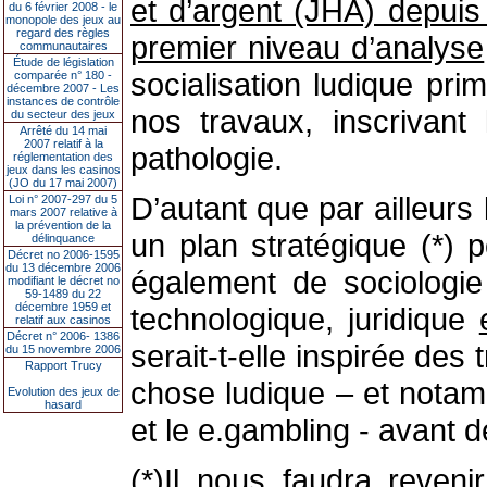
et d’argent (JHA) depuis
du 6 février 2008 - le
monopole des jeux au
regard des règles
premier niveau d’analyse
communautaires
Étude de législation
socialisation ludique pri
comparée n° 180 -
décembre 2007 - Les
instances de contrôle
nos travaux, inscrivan
du secteur des jeux
Arrêté du 14 mai
2007 relatif à la
pathologie.
réglementation des
jeux dans les casinos
(JO du 17 mai 2007)
D’autant que par ailleurs
Loi n° 2007-297 du 5
mars 2007 relative à
la prévention de la
un plan stratégique (*) 
délinquance
Décret no 2006-1595
du 13 décembre 2006
également de sociologie
modifiant le décret no
59-1489 du 22
décembre 1959 et
technologique, juridique
relatif aux casinos
Décret n° 2006- 1386
serait-t-elle inspirée de
du 15 novembre 2006
Rapport Trucy
chose ludique – et notam
Evolution des jeux de
hasard
et le e.gambling - avant d
(*)Il nous faudra reveni