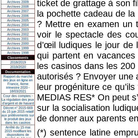
ticket de grattage à son f
Archives 2009
Archives 2008
la pochette cadeau de la 
Archives 2007
Archives 2006
Archives 2005
? Mettre en examen un t
Archives 2004
Archives 2003
voir le spectacle des co
Archives 2002
Archives 2001
d’œil ludiques le jour d
Archives 2000
Archives 1999
qui partent en vacances
Archives 1998
Classements
2018/2019
les casinos dans les 200 
2019/2020
Documentation
autorisés ? Envoyer une 
Rapport du marché
des jeux en ligne en
leur progéniture ce qu’ils
France, 4eme
trimestre 2020 -
18/03/2021
MEDIAS RES* On peut s’i
Cour des comptes -
La régulation des jeux
d’argent et de hasard
sur la socialisation ludi
Décret n° 2015-669
du 15 juin 2015 relatif
de donner aux parents en
aux prélèvements sur
le produit des jeux
dans les casinos
Arrêté du 15 mai
(*) sentence latine empr
2015 modifiant les
dispositions de