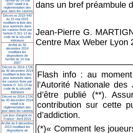
l’arrêté du 14 mai
dans un bref préambule d’
2007 relatif à la
réglementation des
jeux dans les casinos
Décret no 2015-540
du 15 mai 2015
modifiant la liste des
jeux autorisés dans
Jean-Pierre G. MARTIGNO
les casinos fixée par
l’article D.321-13 du
code de la sécurité
Centre Max Weber Lyon 2,
intérieure
Arrêté du 30
décembre 2014
modifiant les
dispositions de
l’arrêté du 14 mai
2007
Décret no 2014-1726
du 30 décembre 2014
Flash info : au moment
modifiant la liste des
jeux autorisés dans
les casinos fixée par
l’Autorité Nationale d
l’article D. 321-13 du
code de la sécurité
d’être publié (**). As
intérieure
Décret no 2014-1724
du 30 décembre 2014
contribution sur cette 
relatif à la
réglementation des
jeux dans les casinos
d’addiction.
Les jeux d’argent en
France - Avril 2014
Arrêté du 6 décembre
(*)« Comment les joueur
2013 modifiant les
dispositions de