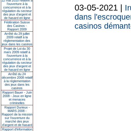
12 mai 2010 relative à
l’ouverture à la
03-05-2021 |
I
concurrence et à la
régulation du secteur
des jeux d’argent et
dans l'escroque
de hasard en ligne
Fédération Suisse
casinos démant
des Casinos -
Rapport 2009
Arrêté du 29 juillet
2009 relatif à la
réglementation des
jeux dans les casinos
Projet de Loi du 30
mars 2009 relatif à
l’ouverture à la
concurrence et à la
régulation du secteur
des jeux d’argent et
de hasard en ligne
Arrêté du 24
décembre 2008 relatif
à la réglementation
des jeux dans les
casinos
Rapport Bauer - Juin
2008 - Jeux en ligne
et menaces
criminelles
Rapport Durieux -
MARS 2008 -
Rapport de la mission
sur l’ouverture du
marché des jeux
d’argent et de hasard
Rapport d'information