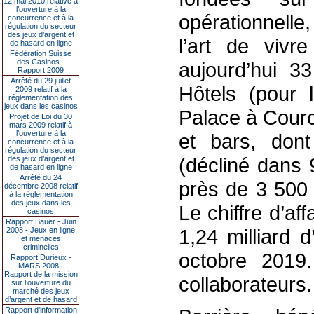
12 mai 2010 relative à
l’ouverture à la
opérationnelle
concurrence et à la
régulation du secteur
des jeux d’argent et
l’art de vivr
de hasard en ligne
Fédération Suisse
des Casinos -
aujourd’hui 3
Rapport 2009
Arrêté du 29 juillet
Hôtels (pour 
2009 relatif à la
réglementation des
jeux dans les casinos
Palace à Courc
Projet de Loi du 30
mars 2009 relatif à
l’ouverture à la
et bars, dont
concurrence et à la
régulation du secteur
(décliné dans 
des jeux d’argent et
de hasard en ligne
Arrêté du 24
près de 3 500 
décembre 2008 relatif
à la réglementation
des jeux dans les
Le chiffre d’a
casinos
Rapport Bauer - Juin
1,24 milliard 
2008 - Jeux en ligne
et menaces
criminelles
octobre 2019
Rapport Durieux -
MARS 2008 -
Rapport de la mission
collaborateurs.
sur l’ouverture du
marché des jeux
d’argent et de hasard
Rapport d'information