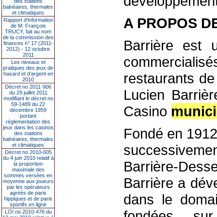
développement
des stations
balnéaires, thermales
et climatiques
A PROPOS D
Rapport d'information
de M. François
TRUCY, fait au nom
de la commission des
Barrière est 
finances n° 17 (2011-
2012) - 12 octobre
2011
commerciali
Les niveaux et
pratiques des jeux de
restaurants de
hasard et d’argent en
2010
Décret no 2011-906
Lucien Barriè
du 29 juillet 2011
modifiant le décret no
59-1489 du 22
Casino
munici
décembre 1959
portant
réglementation des
jeux dans les casinos
Fondé en 1912 
des stations
balnéaires, thermales
et climatiques
successiveme
Décret no 2010-605
du 4 juin 2010 relatif à
Barrière-Dess
la proportion
maximale des
sommes versées en
Barrière a dév
moyenne aux joueurs
par les opérateurs
agréés de paris
dans le domai
hippiques et de paris
sportifs en ligne
fondées sur
LOI no 2010-476 du