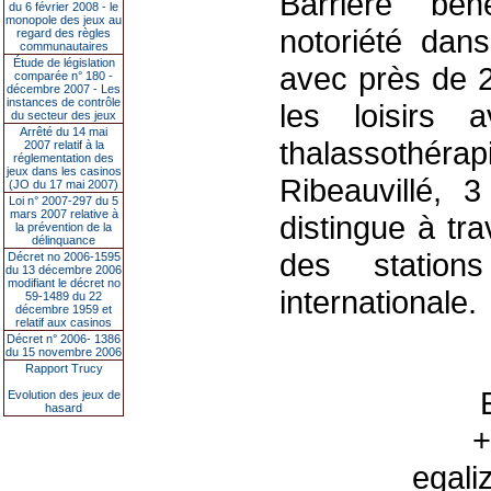
Barrière bén
du 6 février 2008 - le
monopole des jeux au
notoriété dans
regard des règles
communautaires
Étude de législation
avec près de 2
comparée n° 180 -
décembre 2007 - Les
instances de contrôle
les loisirs
du secteur des jeux
Arrêté du 14 mai
thalassothérap
2007 relatif à la
réglementation des
jeux dans les casinos
Ribeauvillé, 
(JO du 17 mai 2007)
Loi n° 2007-297 du 5
mars 2007 relative à
distingue à tr
la prévention de la
délinquance
des station
Décret no 2006-1595
du 13 décembre 2006
modifiant le décret no
internationale.
59-1489 du 22
décembre 1959 et
relatif aux casinos
Décret n° 2006- 1386
du 15 novembre 2006
Rapport Trucy
Evolution des jeux de
hasard
+
egali