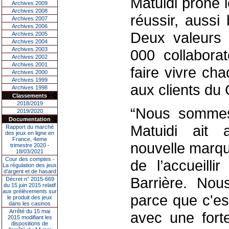
Matuidi prône le
Archives 2009
Archives 2008
réussir, aussi
Archives 2007
Archives 2006
Deux valeurs 
Archives 2005
Archives 2004
Archives 2003
000 collaborat
Archives 2002
Archives 2001
faire vivre ch
Archives 2000
Archives 1999
aux clients du
Archives 1998
Classements
2018/2019
“Nous sommes 
2019/2020
Documentation
Matuidi ait 
Rapport du marché
des jeux en ligne en
France, 4eme
nouvelle marque
trimestre 2020 -
18/03/2021
Cour des comptes -
de l’accueilli
La régulation des jeux
d’argent et de hasard
Barrière. Nou
Décret n° 2015-669
du 15 juin 2015 relatif
aux prélèvements sur
parce que c'es
le produit des jeux
dans les casinos
Arrêté du 15 mai
avec une fort
2015 modifiant les
dispositions de