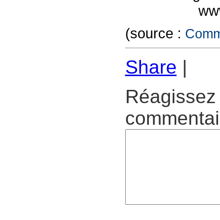
www
(source :
Commu
Share
|
Réagissez 
commentair