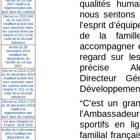
l’arrêté du 14 mai
qualités huma
2007 relatif à la
réglementation des
nous sentons p
jeux dans les casinos
Décret no 2015-540
du 15 mai 2015
l'esprit d’équi
modifiant la liste des
jeux autorisés dans
les casinos fixée par
de la famil
l’article D.321-13 du
code de la sécurité
intérieure
accompagner e
Arrêté du 30
décembre 2014
regard sur le
modifiant les
dispositions de
l’arrêté du 14 mai
précise Ale
2007
Décret no 2014-1726
du 30 décembre 2014
Directeur Gé
modifiant la liste des
jeux autorisés dans
Développemen
les casinos fixée par
l’article D. 321-13 du
code de la sécurité
intérieure
“C'est un gra
Décret no 2014-1724
du 30 décembre 2014
relatif à la
l'Ambassadeur 
réglementation des
jeux dans les casinos
sportifs en l
Les jeux d’argent en
France - Avril 2014
Arrêté du 6 décembre
familial frança
2013 modifiant les
dispositions de