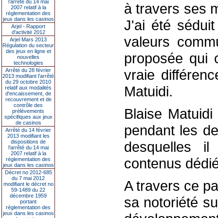
l’arrêté du 14 mai
à travers ses 
2007 relatif à la
réglementation des
jeux dans les casinos
J'ai été sédui
Arjel - Rapport
d'activité 2012
valeurs commu
Arjel Mars 2013
Régulation du secteur
des jeux en ligne et
proposée qui c
nouvelles
technologies
vraie différen
Arrêté du 28 février
2013 modifiant l'arrêté
du 29 octobre 2010
Matuidi.
relatif aux modalités
d'encaissement, de
recouvrement et de
contrôle des
Blaise Matuidi
prélèvements
spécifiques aux jeux
de casinos
pendant les de
Arrêté du 14 février
2013 modifiant les
dispositions de
desquelles il
l'arrêté du 14 mai
2007 relatif à la
contenus dédié
réglementation des
jeux dans les casinos
Décret no 2012-685
du 7 mai 2012
A travers ce pa
modifiant le décret no
59-1489 du 22
décembre 1959
sa notoriété s
portant
réglementation des
jeux dans les casinos