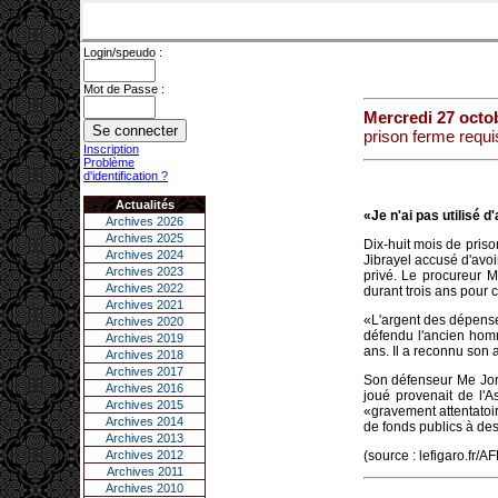
Login/speudo :
Mot de Passe :
Mercredi 27 octo
prison ferme requi
Inscription
Problème
d'identification ?
Actualités
«Je n'ai pas utilisé d
Archives 2026
Archives 2025
Dix-huit mois de priso
Archives 2024
Jibrayel accusé d'avoi
Archives 2023
privé. Le procureur 
Archives 2022
durant trois ans pour
Archives 2021
«L'argent des dépenses 
Archives 2020
défendu l'ancien homm
Archives 2019
ans. Il a reconnu son 
Archives 2018
Archives 2017
Son défenseur Me Jor
Archives 2016
joué provenait de l'A
Archives 2015
«gravement attentatoir
Archives 2014
de fonds publics à des 
Archives 2013
Archives 2012
(source : lefigaro.fr/AF
Archives 2011
Archives 2010