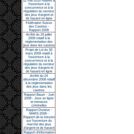
12 mai 2010 relative à
l’ouverture à la
concurrence et à la
régulation du secteur
des jeux d’argent et
de hasard en ligne
Fédération Suisse
des Casinos -
Rapport 2009
Arrêté du 29 juillet
2009 relatif à la
réglementation des
jeux dans les casinos
Projet de Loi du 30
mars 2009 relatif à
l’ouverture à la
concurrence et à la
régulation du secteur
des jeux d’argent et
de hasard en ligne
Arrêté du 24
décembre 2008 relatif
à la réglementation
des jeux dans les
casinos
Rapport Bauer - Juin
2008 - Jeux en ligne
et menaces
criminelles
Rapport Durieux -
MARS 2008 -
Rapport de la mission
sur l’ouverture du
marché des jeux
d’argent et de hasard
Rapport d'information