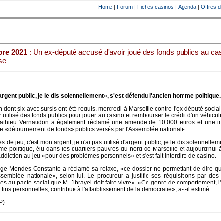
Home
|
Forum
|
Fiches casinos
|
Agenda
|
Offres d
bre 2021
: Un ex-député accusé d'avoir joué des fonds publics au cas
se
'argent public, je le dis solennellement», s'est défendu l'ancien homme politique.
n dont six avec sursis ont été requis, mercredi à Marseille contre l'ex-député social
r utilisé des fonds publics pour jouer au casino et rembourser le crédit d'un véhicu
Mathieu Vernaudon a également réclamé une amende de 10.000 euros et une inél
 ce «détournement de fonds» publics versés par l'Assemblée nationale.
de jeu, c'est mon argent, je n'ai pas utilisé d'argent public, je le dis solennelleme
e politique, élu dans les quartiers pauvres du nord de Marseille et aujourd'hui
addiction au jeu «pour des problèmes personnels» et s'est fait interdire de casino.
ge Mendes Constante a réclamé sa relaxe, «ce dossier ne permettant de dire que
ssemblée nationale», selon lui. Le procureur a justifié ses réquisitions par des
es au pacte social que M. Jibrayel doit faire vivre». «Ce genre de comportement, l'u
fins personnelles, contribue à l'affaiblissement de la démocratie», a-t-il estimé.
P)