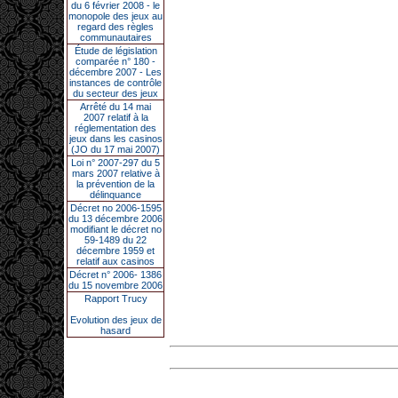
du 6 février 2008 - le
monopole des jeux au
regard des règles
communautaires
Étude de législation
comparée n° 180 -
décembre 2007 - Les
instances de contrôle
du secteur des jeux
Arrêté du 14 mai
2007 relatif à la
réglementation des
jeux dans les casinos
(JO du 17 mai 2007)
Loi n° 2007-297 du 5
mars 2007 relative à
la prévention de la
délinquance
Décret no 2006-1595
du 13 décembre 2006
modifiant le décret no
59-1489 du 22
décembre 1959 et
relatif aux casinos
Décret n° 2006- 1386
du 15 novembre 2006
Rapport Trucy
Evolution des jeux de
hasard