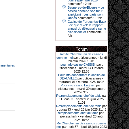
pour septembre 2026
Le plus gros gain gagné depuis plus
commenté : 2 fois
de 20 ans dans l’établissement.
Bagnères-de-Bigorre – Le
casino cherche son futur
exploitant : Les paris sont
lancés
commenté : 1 fois
Casino de Forges-les-Eaux
31-03-2026|
: ce que révèle le rapport
annuel du délégataire sur le
Série de jackpots au casino JOA de
plan financier
commenté : 1
Gujan-Mestras : ce mois de mars a
fois
été fructueux pour quelques
joueurs. D’abord avec 44 207 euros
remportés le dimanche 22 mars sur
une machine à sous pour une mise
Forum
initiale de 5,28 €. Puis quelques
jours plus tard, le vendredi 27 mars,
Re:Re:Cherche fan de casinos
un joueur a décroché 12 086 euros
comme moi
par : titidecannes - lundi
sur une autre machine à sous.
20 avril 2026 10:01
pour info casino CASSIS.
par :
mmentaires
Enfin, troisième et dernier jackpot,
titidecannes - mardi 14 Octobre
record cette fois-ci, le samedi 28
2025 12:38
mars dernier. Quelque 111 322
Pour info concernant le casino de
euros ont été remportés sur la table
DEAUVILLE
par : titidecannes -
d’Ultimate Texas Hold’em Poker,
mercredi 01 Octobre 2025 10:25
grâce à une mise de 5 euros sur la
Pour info casino Enghien
par :
case bonus et une quinte flush
titidecannes - mardi 30 septembre
royale. Ces gains ont été annoncés
2025 09:56
dans un communiqué diffusé par le
Re:remplacements chef de table
par
casino ce lundi 30 mars en soirée.
: Lucas93 - samedi 28 juin 2025
11:01
Re:remplacements chef de table
par
: Lucas93 - jeudi 26 juin 2025 21:45
remplacements chef de table
par :
11-01-2026|
alexasshark - vendredi 23 août
2024 15:53
Dimanche 11 janvier, en soirée, une
Re:Cherche fan de casinos comme
cliente retraitée de 78 ans, habitant
moi
par : eric57 - jeudi 06 juillet 2023
Trémuson, a eu l’énorme surprise