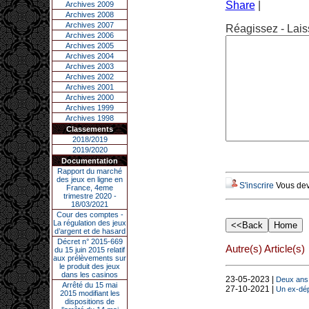
Share
|
Archives 2009
Archives 2008
Archives 2007
Réagissez - Lais
Archives 2006
Archives 2005
Archives 2004
Archives 2003
Archives 2002
Archives 2001
Archives 2000
Archives 1999
Archives 1998
Classements
2018/2019
2019/2020
Documentation
Rapport du marché
des jeux en ligne en
S'inscrire
Vous deve
France, 4eme
trimestre 2020 -
18/03/2021
Cour des comptes -
La régulation des jeux
d’argent et de hasard
Décret n° 2015-669
Autre(s) Article(s)
du 15 juin 2015 relatif
aux prélèvements sur
le produit des jeux
dans les casinos
23-05-2023 |
Deux ans 
Arrêté du 15 mai
27-10-2021 |
Un ex-dép
2015 modifiant les
dispositions de