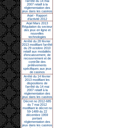
l’arrêté du 14 mai
2007 relatif à la
réglementation des
jeux dans les casinos
Arjel - Rapport
d'activité 2012
Arjel Mars 2013
Régulation du secteur
des jeux en ligne et
nouvelles
technologies
Arrêté du 28 février
2013 modifiant l'arrêté
du 29 octobre 2010
relatif aux modalités
d'encaissement, de
recouvrement et de
contrôle des
prélèvements
spécifiques aux jeux
de casinos
Arrêté du 14 février
2013 modifiant les
dispositions de
l'arrêté du 14 mai
2007 relatif à la
réglementation des
jeux dans les casinos
Décret no 2012-685
du 7 mai 2012
modifiant le décret no
59-1489 du 22
décembre 1959
portant
réglementation des
jeux dans les casinos