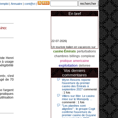
'emploi
|
Annuaire
|
cont@ct
|
En bref
ino:
22-07-2026|
Un touriste italien en vacances sur
la Côte d’Azur a remporté un
jackpot exceptionnel de 84.631
casino Émirats
perturbations
euros dans la nuit de samedi à
chambres
billings
complexe
dimanche au Casino Barrière Le
iste Henri
Croisette à Cannes. Il s’agit d’un
pratique
americaine
le à usage
nouveau record de gains de l’année
exploitation
igibilité
delivree
2026 pour cet établissement.
Vos derniers
commentaires
nt», s'est
 âgé de 70
Wynn Resorts reporte
14-04-2026|
l’ouverture du premier
casino des Émirats à
Dimanche 12 avril 2026, cette date
septembre 2027
commenté
 l'argent
restera gravée dans la mémoire de
: 1 fois
 pratiques
ce joueur du casino de Saint-Quay-
Villers-sur-Mer. Le casino
tilisation
Portrieux (Côtes-d’Armor).
mise sur le Monopoly ...
commenté : 1 fois
Ce quinquagénaire, habitant Plouha
"Les planètes sont
mais souhaitant garder l’anonymat,
alignées" : le groupe Cogit
a eu l’énorme surprise de décrocher
confirme l'ouverture du
un jackpot record de 82 426 €.
premier casino de Guyane