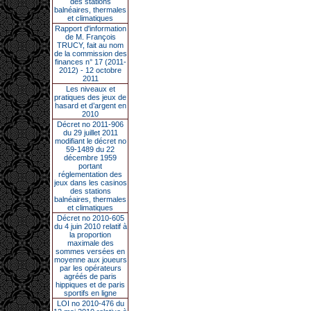
des stations
balnéaires, thermales
et climatiques
Rapport d'information
de M. François
TRUCY, fait au nom
de la commission des
finances n° 17 (2011-
2012) - 12 octobre
2011
Les niveaux et
pratiques des jeux de
hasard et d’argent en
2010
Décret no 2011-906
du 29 juillet 2011
modifiant le décret no
59-1489 du 22
décembre 1959
portant
réglementation des
jeux dans les casinos
des stations
balnéaires, thermales
et climatiques
Décret no 2010-605
du 4 juin 2010 relatif à
la proportion
maximale des
sommes versées en
moyenne aux joueurs
par les opérateurs
agréés de paris
hippiques et de paris
sportifs en ligne
LOI no 2010-476 du