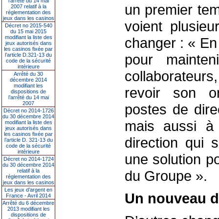
l’arrêté du 14 mai
un premier tem
2007 relatif à la
réglementation des
jeux dans les casinos
voient plusieu
Décret no 2015-540
du 15 mai 2015
modifiant la liste des
changer : « En 
jeux autorisés dans
les casinos fixée par
pour mainten
l’article D.321-13 du
code de la sécurité
intérieure
collaborateurs,
Arrêté du 30
décembre 2014
modifiant les
revoir son o
dispositions de
l’arrêté du 14 mai
2007
postes de dire
Décret no 2014-1726
du 30 décembre 2014
mais aussi à 
modifiant la liste des
jeux autorisés dans
les casinos fixée par
direction qui 
l’article D. 321-13 du
code de la sécurité
intérieure
une solution p
Décret no 2014-1724
du 30 décembre 2014
relatif à la
du Groupe ».
réglementation des
jeux dans les casinos
Les jeux d’argent en
Un nouveau d
France - Avril 2014
Arrêté du 6 décembre
2013 modifiant les
dispositions de