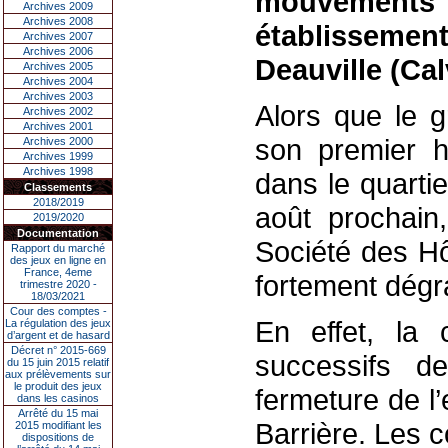
mouvement
Archives 2009
Archives 2008
établissem
Archives 2007
Archives 2006
Deauville (Ca
Archives 2005
Archives 2004
Archives 2003
Alors que le g
Archives 2002
Archives 2001
son premier h
Archives 2000
Archives 1999
Archives 1998
dans le quarti
Classements
2018/2019
août prochain
2019/2020
Documentation
Société des Hô
Rapport du marché
des jeux en ligne en
France, 4eme
fortement dég
trimestre 2020 -
18/03/2021
Cour des comptes -
En effet, la 
La régulation des jeux
d’argent et de hasard
Décret n° 2015-669
successifs d
du 15 juin 2015 relatif
aux prélèvements sur
le produit des jeux
fermeture de l
dans les casinos
Arrêté du 15 mai
Barrière. Les
2015 modifiant les
dispositions de