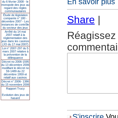
En savoir plus
du 6 février 2008 - le
monopole des jeux au
regard des règles
communautaires
Étude de législation
Share
|
comparée n° 180 -
décembre 2007 - Les
instances de contrôle
du secteur des jeux
Réagissez 
Arrêté du 14 mai
2007 relatif à la
réglementation des
jeux dans les casinos
commentair
(JO du 17 mai 2007)
Loi n° 2007-297 du 5
mars 2007 relative à
la prévention de la
délinquance
Décret no 2006-1595
du 13 décembre 2006
modifiant le décret no
59-1489 du 22
décembre 1959 et
relatif aux casinos
Décret n° 2006- 1386
du 15 novembre 2006
Rapport Trucy
Evolution des jeux de
hasard
S'inscrire
Vous