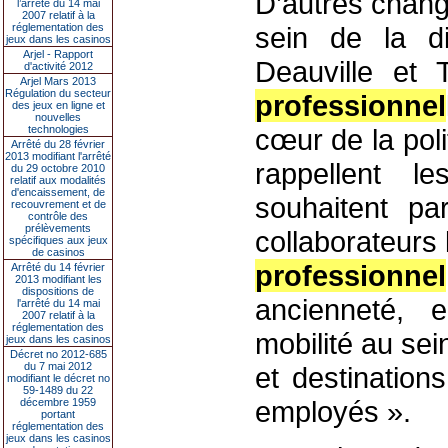
D’autres chang
l’arrêté du 14 mai
2007 relatif à la
réglementation des
sein de la di
jeux dans les casinos
Arjel - Rapport
Deauville et T
d'activité 2012
Arjel Mars 2013
Régulation du secteur
professionnel
des jeux en ligne et
nouvelles
technologies
cœur de la pol
Arrêté du 28 février
2013 modifiant l'arrêté
rappellent l
du 29 octobre 2010
relatif aux modalités
d'encaissement, de
souhaitent pa
recouvrement et de
contrôle des
prélèvements
collaborateurs 
spécifiques aux jeux
de casinos
professionnel
Arrêté du 14 février
2013 modifiant les
dispositions de
ancienneté, 
l'arrêté du 14 mai
2007 relatif à la
réglementation des
mobilité au sei
jeux dans les casinos
Décret no 2012-685
du 7 mai 2012
et destination
modifiant le décret no
59-1489 du 22
employés ».
décembre 1959
portant
réglementation des
jeux dans les casinos