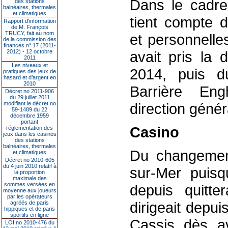
Dans le cadr
des stations
balnéaires, thermales
et climatiques
tient compte 
Rapport d'information
de M. François
TRUCY, fait au nom
et personnelle
de la commission des
finances n° 17 (2011-
2012) - 12 octobre
avait pris la 
2011
Les niveaux et
2014, puis d
pratiques des jeux de
hasard et d’argent en
2010
Barrière Eng
Décret no 2011-906
du 29 juillet 2011
modifiant le décret no
direction géné
59-1489 du 22
décembre 1959
portant
Casino
réglementation des
jeux dans les casinos
des stations
balnéaires, thermales
Du changement
et climatiques
Décret no 2010-605
du 4 juin 2010 relatif à
sur-Mer puisq
la proportion
maximale des
sommes versées en
depuis quitter
moyenne aux joueurs
par les opérateurs
dirigeait depui
agréés de paris
hippiques et de paris
sportifs en ligne
Cassis dès av
LOI no 2010-476 du