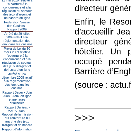
12 mai 2010 relative à
l’ouverture à la
directeur génér
concurrence et à la
régulation du secteur
des jeux d’argent et
de hasard en ligne
Enfin, le Reso
Fédération Suisse
des Casinos -
d’accueillir Je
Rapport 2009
Arrêté du 29 juillet
2009 relatif à la
directeur gé
réglementation des
jeux dans les casinos
hôtelier. Un p
Projet de Loi du 30
mars 2009 relatif à
l’ouverture à la
occupé pend
concurrence et à la
régulation du secteur
des jeux d’argent et
Barrière d’Eng
de hasard en ligne
Arrêté du 24
décembre 2008 relatif
à la réglementation
(source : actu
des jeux dans les
casinos
Rapport Bauer - Juin
2008 - Jeux en ligne
et menaces
criminelles
Rapport Durieux -
MARS 2008 -
>>>
Rapport de la mission
sur l’ouverture du
marché des jeux
d’argent et de hasard
Rapport d'information