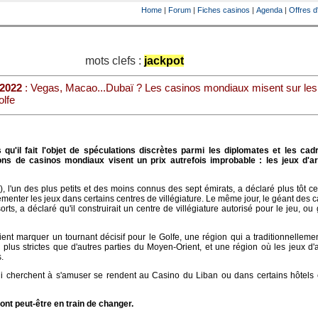
Home
|
Forum
|
Fiches casinos
|
Agenda
|
Offres d
mots clefs :
jackpot
 2022
: Vegas, Macao...Dubaï ? Les casinos mondiaux misent sur les
olfe
 qu'il fait l'objet de spéculations discrètes parmi les diplomates et les cad
rons de casinos mondiaux visent un prix autrefois improbable : les jeux d'a
 l'un des plus petits et des moins connus des sept émirats, a déclaré plus tôt c
lementer les jeux dans certains centres de villégiature. Le même jour, le géant des 
s, a déclaré qu'il construirait un centre de villégiature autorisé pour le jeu, ou
nt marquer un tournant décisif pour le Golfe, une région qui a traditionnellem
 plus strictes que d'autres parties du Moyen-Orient, et une région où les jeux d'
.
ui cherchent à s'amuser se rendent au Casino du Liban ou dans certains hôtels 
ont peut-être en train de changer.