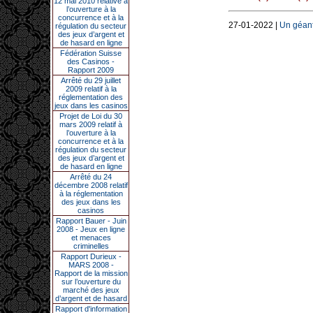
12 mai 2010 relative à
l’ouverture à la
concurrence et à la
27-01-2022 |
Un géant
régulation du secteur
des jeux d’argent et
de hasard en ligne
Fédération Suisse
des Casinos -
Rapport 2009
Arrêté du 29 juillet
2009 relatif à la
réglementation des
jeux dans les casinos
Projet de Loi du 30
mars 2009 relatif à
l’ouverture à la
concurrence et à la
régulation du secteur
des jeux d’argent et
de hasard en ligne
Arrêté du 24
décembre 2008 relatif
à la réglementation
des jeux dans les
casinos
Rapport Bauer - Juin
2008 - Jeux en ligne
et menaces
criminelles
Rapport Durieux -
MARS 2008 -
Rapport de la mission
sur l’ouverture du
marché des jeux
d’argent et de hasard
Rapport d'information