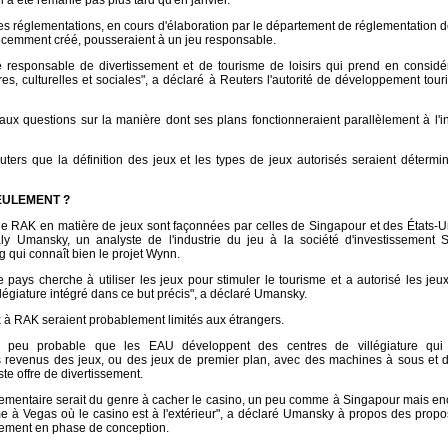
i a été remanié pas plus tard qu'en janvier.
s réglementations, en cours d'élaboration par le département de réglementation d
écemment créé, pousseraient à un jeu responsable.
 responsable de divertissement et de tourisme de loisirs qui prend en considér
, culturelles et sociales", a déclaré à Reuters l'autorité de développement tour
aux questions sur la manière dont ses plans fonctionneraient parallèlement à l'in
ers que la définition des jeux et les types de jeux autorisés seraient détermi
EULEMENT ?
e RAK en matière de jeux sont façonnées par celles de Singapour et des États-U
ly Umansky, un analyste de l'industrie du jeu à la société d'investissement 
 qui connaît bien le projet Wynn.
pays cherche à utiliser les jeux pour stimuler le tourisme et a autorisé les je
llégiature intégré dans ce but précis", a déclaré Umansky.
ux à RAK seraient probablement limités aux étrangers.
t peu probable que les EAU développent des centres de villégiature qui
s revenus des jeux, ou des jeux de premier plan, avec des machines à sous et d
ste offre de divertissement.
ementaire serait du genre à cacher le casino, un peu comme à Singapour mais en
à Vegas où le casino est à l'extérieur", a déclaré Umansky à propos des propos
lement en phase de conception.