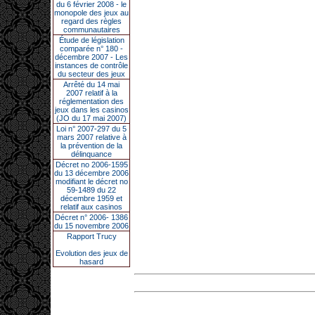
du 6 février 2008 - le
monopole des jeux au
regard des règles
communautaires
Étude de législation
comparée n° 180 -
décembre 2007 - Les
instances de contrôle
du secteur des jeux
Arrêté du 14 mai
2007 relatif à la
réglementation des
jeux dans les casinos
(JO du 17 mai 2007)
Loi n° 2007-297 du 5
mars 2007 relative à
la prévention de la
délinquance
Décret no 2006-1595
du 13 décembre 2006
modifiant le décret no
59-1489 du 22
décembre 1959 et
relatif aux casinos
Décret n° 2006- 1386
du 15 novembre 2006
Rapport Trucy
Evolution des jeux de
hasard