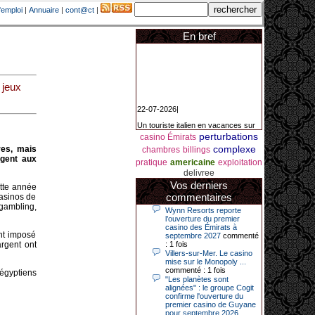
'emploi
|
Annuaire
|
cont@ct
|
En bref
 jeux
22-07-2026|
Un touriste italien en vacances sur
la Côte d’Azur a remporté un
perturbations
jackpot exceptionnel de 84.631
casino Émirats
euros dans la nuit de samedi à
complexe
res, mais
chambres
billings
dimanche au Casino Barrière Le
rgent aux
Croisette à Cannes. Il s’agit d’un
pratique
americaine
exploitation
nouveau record de gains de l’année
delivree
2026 pour cet établissement.
Vos derniers
ette année
commentaires
casinos de
 gambling,
Wynn Resorts reporte
l’ouverture du premier
14-04-2026|
casino des Émirats à
ent imposé
Dimanche 12 avril 2026, cette date
septembre 2027
commenté
restera gravée dans la mémoire de
argent ont
: 1 fois
ce joueur du casino de Saint-Quay-
Villers-sur-Mer. Le casino
Portrieux (Côtes-d’Armor).
mise sur le Monopoly ...
commenté : 1 fois
égyptiens
Ce quinquagénaire, habitant Plouha
"Les planètes sont
mais souhaitant garder l’anonymat,
alignées" : le groupe Cogit
a eu l’énorme surprise de décrocher
confirme l'ouverture du
un jackpot record de 82 426 €.
premier casino de Guyane
pour septembre 2026