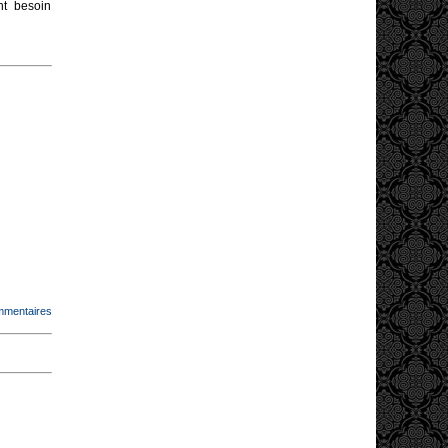
nt besoin
mmentaires