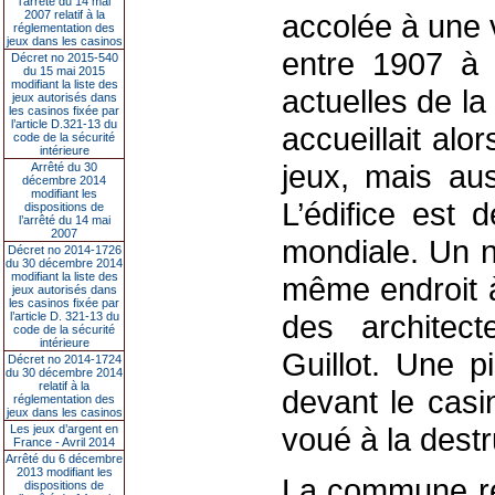
l’arrêté du 14 mai
2007 relatif à la
accolée à une v
réglementation des
jeux dans les casinos
entre 1907 à 
Décret no 2015-540
du 15 mai 2015
modifiant la liste des
actuelles de l
jeux autorisés dans
les casinos fixée par
l’article D.321-13 du
accueillait al
code de la sécurité
intérieure
jeux, mais aus
Arrêté du 30
décembre 2014
modifiant les
L’édifice est 
dispositions de
l’arrêté du 14 mai
2007
mondiale. Un n
Décret no 2014-1726
du 30 décembre 2014
modifiant la liste des
même endroit à 
jeux autorisés dans
les casinos fixée par
des architect
l’article D. 321-13 du
code de la sécurité
intérieure
Guillot. Une p
Décret no 2014-1724
du 30 décembre 2014
relatif à la
devant le casi
réglementation des
jeux dans les casinos
voué à la destr
Les jeux d’argent en
France - Avril 2014
Arrêté du 6 décembre
2013 modifiant les
La commune re
dispositions de