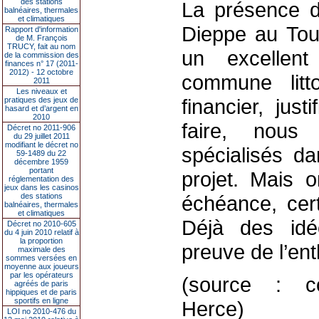
des stations
La présence de
balnéaires, thermales
et climatiques
Dieppe au Touq
Rapport d'information
de M. François
TRUCY, fait au nom
un excellent
de la commission des
finances n° 17 (2011-
2012) - 12 octobre
commune litt
2011
Les niveaux et
financier, jus
pratiques des jeux de
hasard et d’argent en
2010
faire, nous
Décret no 2011-906
du 29 juillet 2011
modifiant le décret no
spécialisés d
59-1489 du 22
décembre 1959
portant
projet. Mais o
réglementation des
jeux dans les casinos
des stations
échéance, cer
balnéaires, thermales
et climatiques
Déjà des idé
Décret no 2010-605
du 4 juin 2010 relatif à
la proportion
preuve de l’ent
maximale des
sommes versées en
moyenne aux joueurs
par les opérateurs
(source : cour
agréés de paris
hippiques et de paris
sportifs en ligne
Herce)
LOI no 2010-476 du