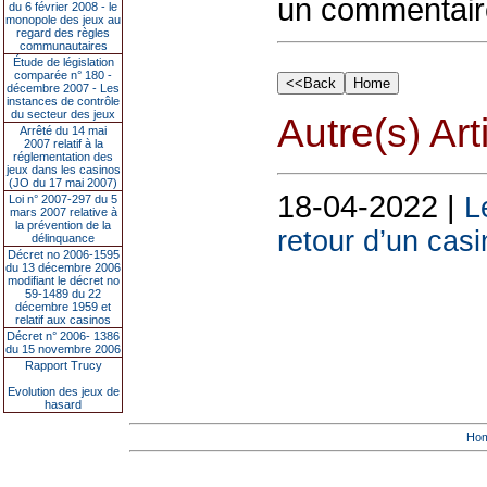
un commentair
du 6 février 2008 - le
monopole des jeux au
regard des règles
communautaires
Étude de législation
comparée n° 180 -
décembre 2007 - Les
instances de contrôle
du secteur des jeux
Autre(s) Art
Arrêté du 14 mai
2007 relatif à la
réglementation des
jeux dans les casinos
(JO du 17 mai 2007)
18-04-2022 |
L
Loi n° 2007-297 du 5
mars 2007 relative à
la prévention de la
retour d’un casi
délinquance
Décret no 2006-1595
du 13 décembre 2006
modifiant le décret no
59-1489 du 22
décembre 1959 et
relatif aux casinos
Décret n° 2006- 1386
du 15 novembre 2006
Rapport Trucy
Evolution des jeux de
hasard
Ho