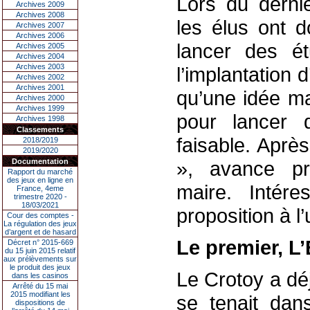
Lors du derni
Archives 2009
Archives 2008
les élus ont 
Archives 2007
Archives 2006
lancer des é
Archives 2005
Archives 2004
Archives 2003
l’implantation 
Archives 2002
Archives 2001
qu’une idée ma
Archives 2000
Archives 1999
pour lancer 
Archives 1998
Classements
faisable. Aprè
2018/2019
2019/2020
Documentation
», avance pr
Rapport du marché
des jeux en ligne en
maire. Intére
France, 4eme
trimestre 2020 -
18/03/2021
proposition à l
Cour des comptes -
La régulation des jeux
d’argent et de hasard
Le premier, L
Décret n° 2015-669
du 15 juin 2015 relatif
aux prélèvements sur
le produit des jeux
Le Crotoy a dé
dans les casinos
Arrêté du 15 mai
2015 modifiant les
se tenait dan
dispositions de