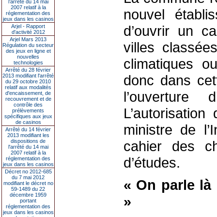
l’arrêté du 14 mai
2007 relatif à la
nouvel établi
réglementation des
jeux dans les casinos
d’ouvrir un c
Arjel - Rapport
d'activité 2012
Arjel Mars 2013
villes classée
Régulation du secteur
des jeux en ligne et
nouvelles
climatiques o
technologies
Arrêté du 28 février
donc dans cett
2013 modifiant l'arrêté
du 29 octobre 2010
relatif aux modalités
l’ouverture 
d'encaissement, de
recouvrement et de
contrôle des
L’autorisation
prélèvements
spécifiques aux jeux
de casinos
ministre de l’
Arrêté du 14 février
2013 modifiant les
dispositions de
cahier des c
l'arrêté du 14 mai
2007 relatif à la
d’études.
réglementation des
jeux dans les casinos
Décret no 2012-685
du 7 mai 2012
« On parle là
modifiant le décret no
59-1489 du 22
décembre 1959
»
portant
réglementation des
jeux dans les casinos