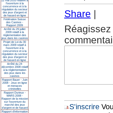
12 mai 2010 relative à
l’ouverture à la
concurrence et à la
régulation du secteur
Share
|
des jeux d’argent et
de hasard en ligne
Fédération Suisse
des Casinos -
Réagissez 
Rapport 2009
Arrêté du 29 juillet
2009 relatif à la
réglementation des
commentair
jeux dans les casinos
Projet de Loi du 30
mars 2009 relatif à
l’ouverture à la
concurrence et à la
régulation du secteur
des jeux d’argent et
de hasard en ligne
Arrêté du 24
décembre 2008 relatif
à la réglementation
des jeux dans les
casinos
Rapport Bauer - Juin
2008 - Jeux en ligne
et menaces
criminelles
Rapport Durieux -
MARS 2008 -
Rapport de la mission
sur l’ouverture du
S'inscrire
Vous
marché des jeux
d’argent et de hasard
Rapport d'information