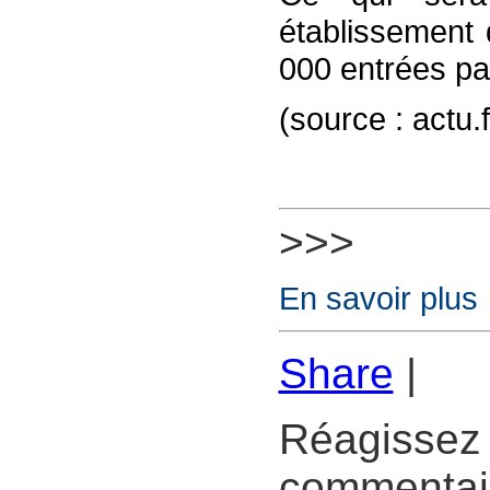
établissement 
000 entrées pa
(source : actu.f
>>>
En savoir plus
Share
|
Réagissez 
commentair