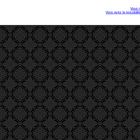
Vous r
Vous avez la possibili