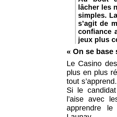
lâcher les 
simples. La
s’agit de 
confiance a
jeux plus 
« On se base s
Le Casino des 
plus en plus r
tout s’apprend.
Si le candidat
l’aise avec le
apprendre le
Launay.