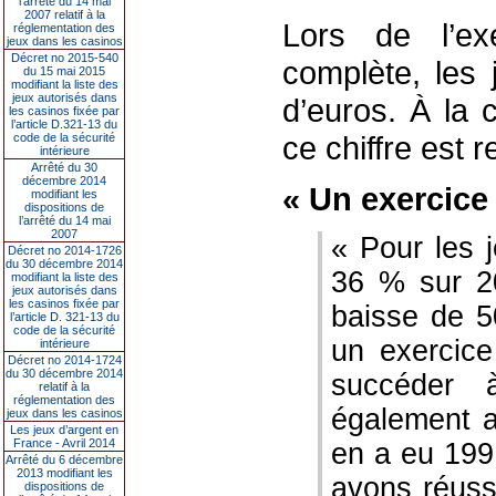
l’arrêté du 14 mai
2007 relatif à la
Lors de l’ex
réglementation des
jeux dans les casinos
Décret no 2015-540
complète, les 
du 15 mai 2015
modifiant la liste des
jeux autorisés dans
d’euros. À la 
les casinos fixée par
l’article D.321-13 du
ce chiffre est
code de la sécurité
intérieure
Arrêté du 30
décembre 2014
« Un exercice 
modifiant les
dispositions de
l’arrêté du 14 mai
2007
« Pour les 
Décret no 2014-1726
du 30 décembre 2014
36 % sur 2
modifiant la liste des
jeux autorisés dans
les casinos fixée par
baisse de 5
l’article D. 321-13 du
code de la sécurité
un exercice 
intérieure
Décret no 2014-1724
du 30 décembre 2014
succéder 
relatif à la
réglementation des
également a
jeux dans les casinos
Les jeux d’argent en
France - Avril 2014
en a eu 199
Arrêté du 6 décembre
2013 modifiant les
avons réuss
dispositions de