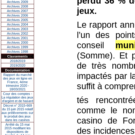
perdu 36 % de
Archives 2009
Archives 2008
jeux.
Archives 2007
Archives 2006
Archives 2005
Le rapport ann
Archives 2004
Archives 2003
l’un des poin
Archives 2002
Archives 2001
conseil
muni
Archives 2000
Archives 1999
Archives 1998
(Somme). Et p
Classements
2018/2019
de très nombr
2019/2020
Documentation
impactés par la
Rapport du marché
des jeux en ligne en
France, 4eme
suffit à compren
trimestre 2020 -
18/03/2021
Cour des comptes -
tés rencontré
La régulation des jeux
d’argent et de hasard
Décret n° 2015-669
comme le nom
du 15 juin 2015 relatif
aux prélèvements sur
le produit des jeux
casino de For
dans les casinos
Arrêté du 15 mai
des incidences 
2015 modifiant les
dispositions de