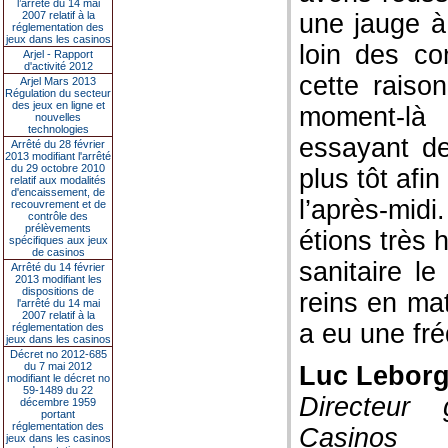
l’arrêté du 14 mai
2007 relatif à la
une jauge à
réglementation des
jeux dans les casinos
loin des co
Arjel - Rapport
d'activité 2012
cette rais
Arjel Mars 2013
Régulation du secteur
des jeux en ligne et
moment-là 
nouvelles
technologies
essayant de
Arrêté du 28 février
2013 modifiant l'arrêté
du 29 octobre 2010
plus tôt afin
relatif aux modalités
d'encaissement, de
l’après-mid
recouvrement et de
contrôle des
prélèvements
étions très 
spécifiques aux jeux
de casinos
sanitaire le
Arrêté du 14 février
2013 modifiant les
dispositions de
reins en mat
l'arrêté du 14 mai
2007 relatif à la
a eu une fr
réglementation des
jeux dans les casinos
Décret no 2012-685
du 7 mai 2012
Luc Lebor
modifiant le décret no
59-1489 du 22
Directeur
décembre 1959
portant
réglementation des
Casinos
jeux dans les casinos