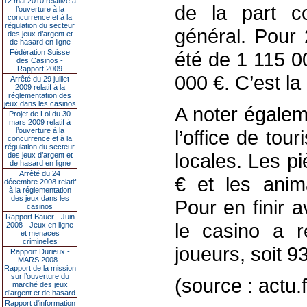
12 mai 2010 relative à
de la part co
l’ouverture à la
concurrence et à la
régulation du secteur
général. Pour 
des jeux d’argent et
de hasard en ligne
Fédération Suisse
été de 1 115 0
des Casinos -
Rapport 2009
000 €. C’est la 
Arrêté du 29 juillet
2009 relatif à la
réglementation des
jeux dans les casinos
A noter égalem
Projet de Loi du 30
mars 2009 relatif à
l’ouverture à la
l’office de to
concurrence et à la
régulation du secteur
locales. Les p
des jeux d’argent et
de hasard en ligne
Arrêté du 24
€ et les anim
décembre 2008 relatif
à la réglementation
des jeux dans les
Pour en finir a
casinos
Rapport Bauer - Juin
le casino a r
2008 - Jeux en ligne
et menaces
criminelles
joueurs, soit 93
Rapport Durieux -
MARS 2008 -
Rapport de la mission
sur l’ouverture du
(source : actu.
marché des jeux
d’argent et de hasard
Rapport d'information