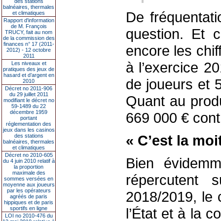
des stations
balnéaires, thermales
De fréquentati
et climatiques
Rapport d'information
de M. François
question. Et 
TRUCY, fait au nom
de la commission des
finances n° 17 (2011-
encore les chif
2012) - 12 octobre
2011
à l’exercice 2
Les niveaux et
pratiques des jeux de
hasard et d’argent en
de joueurs et 
2010
Décret no 2011-906
du 29 juillet 2011
Quant au produi
modifiant le décret no
59-1489 du 22
décembre 1959
669 000 € cont
portant
réglementation des
jeux dans les casinos
« C’est la moit
des stations
balnéaires, thermales
et climatiques
Décret no 2010-605
Bien évidemme
du 4 juin 2010 relatif à
la proportion
maximale des
répercutent 
sommes versées en
moyenne aux joueurs
par les opérateurs
2018/2019, le 
agréés de paris
hippiques et de paris
sportifs en ligne
l’État et à la c
LOI no 2010-476 du