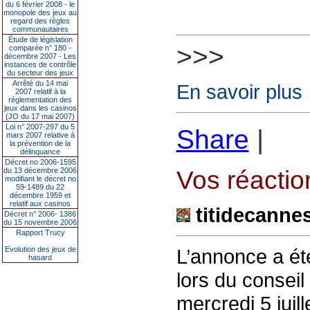
du 6 février 2008 - le
monopole des jeux au
regard des règles
communautaires
Étude de législation
>>>
comparée n° 180 -
décembre 2007 - Les
instances de contrôle
du secteur des jeux
Arrêté du 14 mai
En savoir plus
2007 relatif à la
réglementation des
jeux dans les casinos
(JO du 17 mai 2007)
Loi n° 2007-297 du 5
Share
|
mars 2007 relative à
la prévention de la
délinquance
Décret no 2006-1595
du 13 décembre 2006
Vos réaction
modifiant le décret no
59-1489 du 22
décembre 1959 et
relatif aux casinos
titidecanne
Décret n° 2006- 1386
du 15 novembre 2006
Rapport Trucy
Evolution des jeux de
L’annonce a été
hasard
lors du consei
mercredi 5 juil